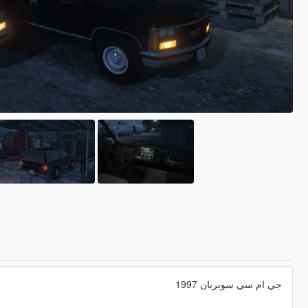
جي ام سي سوبربان 1997