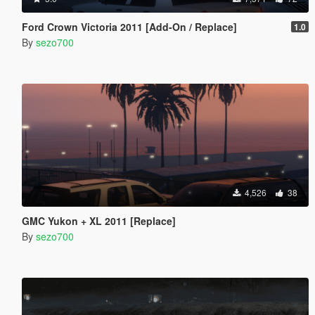
Ford Crown Victoria 2011 [Add-On / Replace]
1.0
By
sezo700
4,526
38
GMC Yukon + XL 2011 [Replace]
By
sezo700