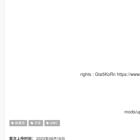
rights : Gta5KoRn https://w
mods/up
休旅车
卡车
GMC
2023年08月16日
首次上传时间：