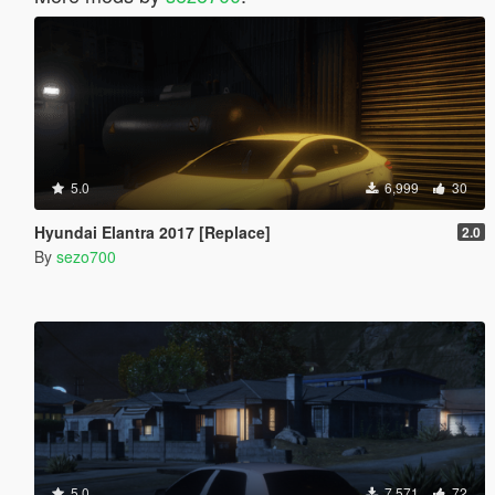
5.0
6,999
30
Hyundai Elantra 2017 [Replace]
2.0
By
sezo700
5.0
7,571
72