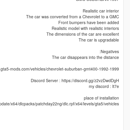
Realistic car interior
The car was converted from a Chevrolet to a GMC
Front bumpers have been added
Realistic model with realistic interiors
The dimensions of the car are excellent
The car is upgradable
Negatives:
The car disappears into the distance
ww.gta5-mods.com/vehicles/chevrolet-suburban-gmt400-1992-1999
Discord Server : https://discord.gg/z2vzDwdDgH
my discord : lt7e
place of installation
date/x64/dlcpacks/patchday22ng/dlc.rpf/x64/levels/gta5/vehicles