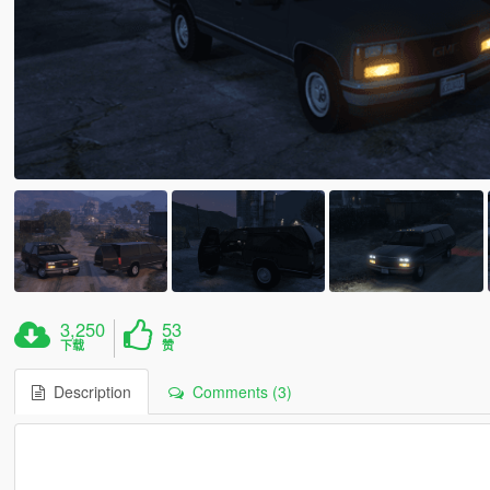
3,250
53
下载
赞
Description
Comments (3)