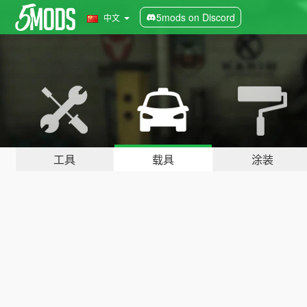
5mods on Discord
中文
工具
载具
涂装