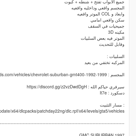
جميع الابواب تفتح + شنطه + كبوت
المجسم واقعي وداخليه واقعيه
وابعاد و COL الموتر واقعيه
سكن واقعي امامي
جميحيات في السقف
مكينه 3D
الموتر فيه بعض السلبيات
وقابل للتحديث
السلبيات :
المركبه تختفي من بعيد
المجسم : Gta5KoRn https://www.gta5-mods.com/vehicles/chevrolet-suburban-gmt400-1992-1999
سيرفري حياكم الله : https://discord.gg/z2vzDwdDgH
دسكورد : lt7e
: مسار التثبيت
date/x64/dlcpacks/patchday22ng/dlc.rpf/x64/levels/gta5/vehicles
-----------------------------------------------------------------------------------
GMC SUBURBAN 1997