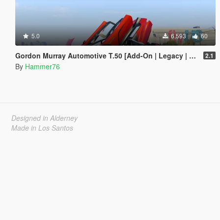
5.0
6,593
60
Gordon Murray Automotive T.50 [Add-On | Legacy | Enhanced]
2.1
By
Hammer76
Designed in Alderney
Made in Los Santos