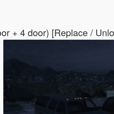
r + 4 door) [Replace / Unl