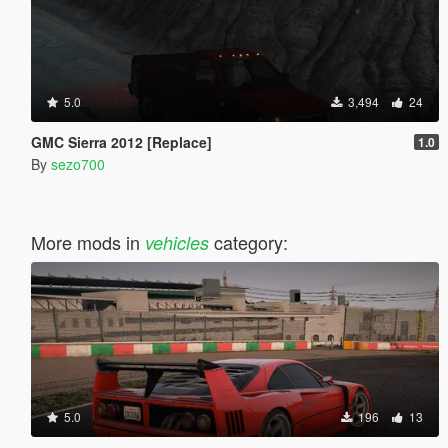
5.0
3,494
24
GMC Sierra 2012 [Replace]
1.0
By
sezo700
More mods in
category:
vehicles
5.0
196
13