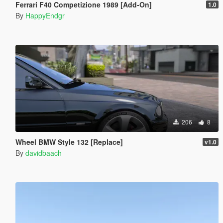
Ferrari F40 Competizione 1989 [Add-On]
1.0
By
HappyEndgr
206
8
Wheel BMW Style 132 [Replace]
v1.0
By
davidbaach