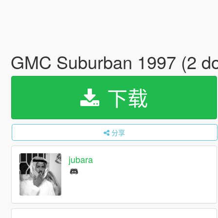
GMC Suburban 1997 (2 doo
下载
分享
jubara