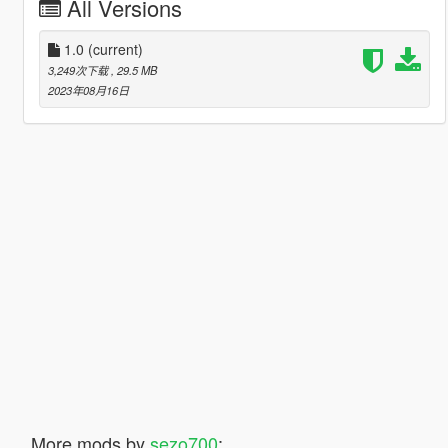
All Versions
1.0
(current)
3,249次下载
, 29.5 MB
2023年08月16日
More mods by
sezo700
: