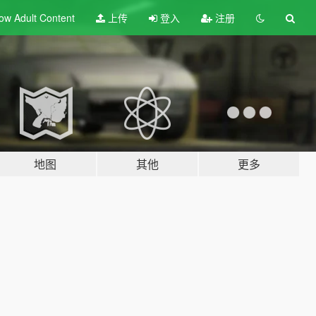
ow Adult
Content
上传
登入
注册
地图
其他
更多