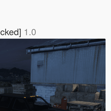
ocked]
1.0