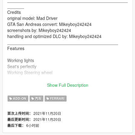
_______
Credits
original model: Mad Driver
GTA San Andreas convert: Mikeyboy242424
screenshots by: Mikeyboy242424
handling and optimized DLC by: Mikeyboy242424
______________________________________________
Features
Working lights
Seat's perfectly
Working Steering wheel
__________________________________________________
_____________________
Show Full Description
Version 1.0
ADD-ON
汽车
FERRARI
Contains detailed instructions for Add-On version and Replace
version.
2021年11月20日
首次上传时间：
__________________________________________________
2021年11月20日
最后更新时间：
_________
6小时前
最后下载：
Known issues: