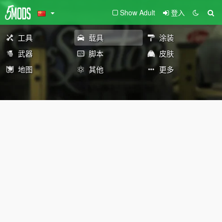
Show Adult
登入
工具
载具
涂装
武器
脚本
皮肤
地图
其他
更多