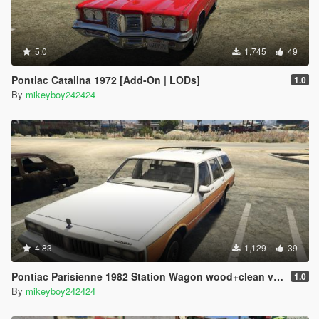
5.0
1,745
49
Pontiac Catalina 1972 [Add-On | LODs]
1.0
By
mikeyboy242424
4.83
1,129
39
Pontiac Parisienne 1982 Station Wagon wood+clean version [Add-On]
1.0
By
mikeyboy242424