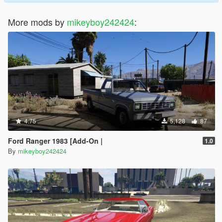
More mods by
mikeyboy242424
:
4.75
5,128
87
Ford Ranger 1983 [Add-On |
1.0
By
mikeyboy242424