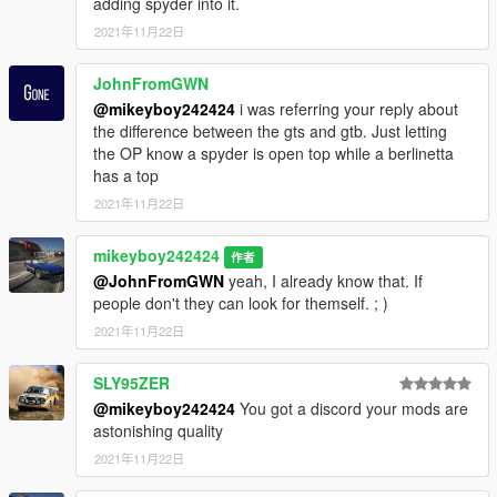
adding spyder into it.
2021年11月22日
JohnFromGWN
@mikeyboy242424
i was referring your reply about
the difference between the gts and gtb. Just letting
the OP know a spyder is open top while a berlinetta
has a top
2021年11月22日
mikeyboy242424
作者
@JohnFromGWN
yeah, I already know that. If
people don't they can look for themself. ; )
2021年11月22日
SLY95ZER
@mikeyboy242424
You got a discord your mods are
astonishing quality
2021年11月22日