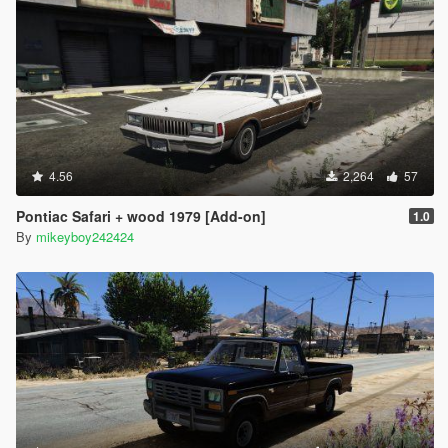
4.56
2,264
57
Pontiac Safari + wood 1979 [Add-on]
1.0
By
mikeyboy242424