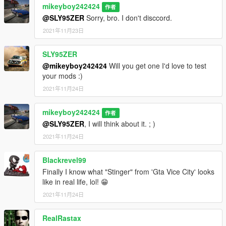
mikeyboy242424
作者
@SLY95ZER
Sorry, bro. I don't disccord.
2021年11月23日
SLY95ZER
@mikeyboy242424
Will you get one I'd love to test
your mods :)
2021年11月24日
mikeyboy242424
作者
@SLY95ZER
, I will think about it. ; )
2021年11月24日
Blackrevel99
Finally I know what "Stinger" from 'Gta Vice City' looks
like in real life, lol! 😁
2021年11月24日
RealRastax