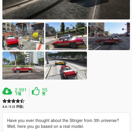
2,991
55
下载
赞
4.4 / 5 (5 评级)
Have you ever thought about the Stinger from 3th universe?
Well, here you go based on a real model.
__________________________________________________