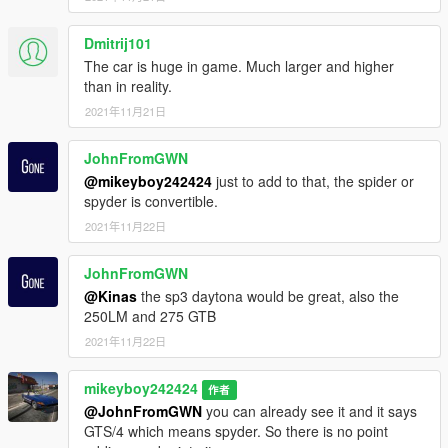
INSTALLATION: FOR Replace
Dmitrij101
First off, I recommend backing up the original in case
something happens.
The car is huge in game. Much larger and higher
than in reality.
FIRST: open [OPENIV] navigate to gta5 / mods / x64e.rpf /
2021年11月21日
levels / gta5 / vehicles /
JohnFromGWN
Repalce "stinger" into the file. Then you will see the car will also
@mikeyboy242424
just to add to that, the spider or
spawn in traffics :D
spyder is convertible.
Big love to you all.
2021年11月22日
JohnFromGWN
@Kinas
the sp3 daytona would be great, also the
250LM and 275 GTB
2021年11月22日
mikeyboy242424
作者
@JohnFromGWN
you can already see it and it says
GTS/4 which means spyder. So there is no point