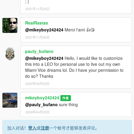
; )
2021年11月25日
RealRastax
@mikeyboy242424
Merci l'ami 👍😘
2021年11月26日
pauly_bufano
@mikeyboy242424
Hello, I would like to customize
this into a LEO for personal use to live out my own
Miami Vice dreams lol. Do I have your permission to
do so? Thanks
2024年04月02日
mikeyboy242424
作者
@pauly_bufano
sure thing
2024年04月02日
加入对话！
登入
或
注册
一个帐号才能够发表评论。