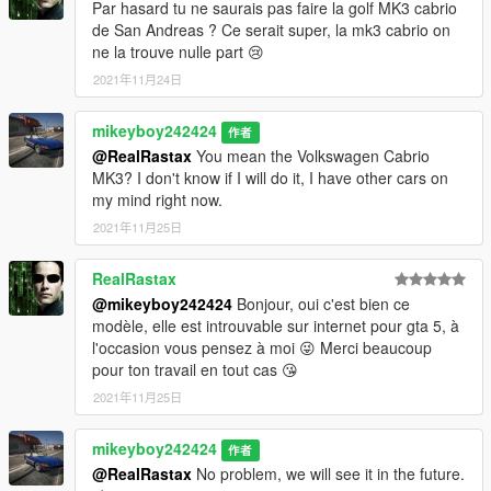
Par hasard tu ne saurais pas faire la golf MK3 cabrio
de San Andreas ? Ce serait super, la mk3 cabrio on
ne la trouve nulle part 😢
2021年11月24日
mikeyboy242424
作者
@RealRastax
You mean the Volkswagen Cabrio
MK3? I don't know if I will do it, I have other cars on
my mind right now.
2021年11月25日
RealRastax
@mikeyboy242424
Bonjour, oui c'est bien ce
modèle, elle est introuvable sur internet pour gta 5, à
l'occasion vous pensez à moi 😜 Merci beaucoup
pour ton travail en tout cas 😘
2021年11月25日
mikeyboy242424
作者
@RealRastax
No problem, we will see it in the future.