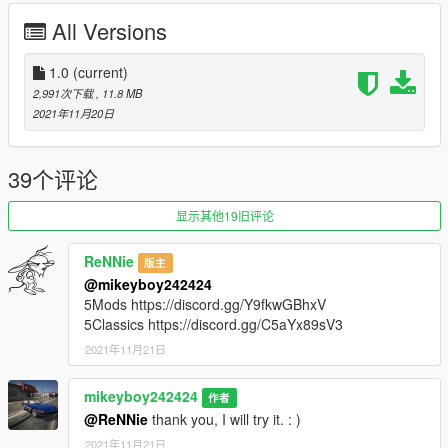
Dials missing
All Versions
__________________________________________________
____________
1.0
(current)
Instructions
2,991次下载
, 11.8 MB
INSTALLATION: FOR Add-On
2021年11月20日
FIRST: open [OPENIV] navigate to gta5 / mods / x64 / dlcpacks
/
39个评论
HERE activate "edit mode" and drag & drop the "daytona71"
folder from the .zip file archive
显示其他19旧评论
HEN go to gta5 / mods / update / update.rpf / common / data /
ReNNie
版主
@mikeyboy242424
HERE find "dlclist.xml" right-click on it and choose "edit"
5Mods https://discord.gg/Y9fkwGBhxV
5Classics https://discord.gg/C5aYx89sV3
at the bottom of the file above add this line
2021年11月21日
dlcpacks:/daytona71/
mikeyboy242424
作者
And then save it and replace it back to his place.
@ReNNie
thank you, I will try it. : )
2021年11月21日