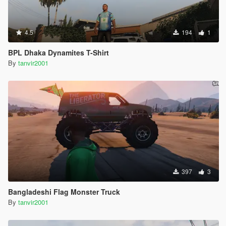
4.5
194
1
BPL Dhaka Dynamites T-Shirt
By
tanvir2001
397
3
Bangladeshi Flag Monster Truck
By
tanvir2001