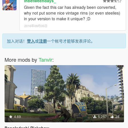
inbetweendays_
Given the fact this car has already been converted,
why not put some nice vintage rims (or even steelies)
in your version to make it unique? ;D
2016年09月05日
加入对话！
登入
或
注册
一个帐号才能够发表评论。
More mods by
Tanvir
:
4.69
5,257
28
Bangladeshi Rickshaw