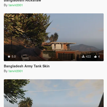
By
tanvir2001
5.0
422
4
Bangladesh Army Tank Skin
By
tanvir2001