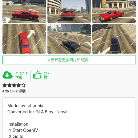
展开看更多图片和视频
1,011
27
下载
赞
4.25 / 5 (2 评级)
Model by: phoenix
Converted for GTA 5 by :Tanvir
Installation:
-1 Start OpenIV
-2 Go to