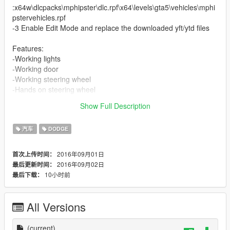
:x64w\dlcpacks\mphipster\dlc.rpf\x64\levels\gta5\vehicles\mphi
pstervehicles.rpf
-3 Enable Edit Mode and replace the downloaded yft/ytd files
Features:
-Working lights
-Working door
-Working steering wheel
-Hands on steering wheel
Show Full Description
Car Replacement: glendale
汽车
DODGE
2016年09月01日
首次上传时间：
2016年09月02日
最后更新时间：
10小时前
最后下载：
All Versions
(current)