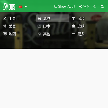
Show Adult
登入
工具
载具
涂装
武器
脚本
皮肤
地图
其他
更多