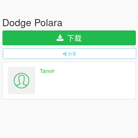
Dodge Polara
下载
分享
Tanvir