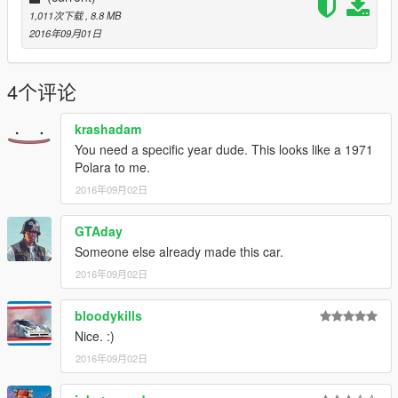
1,011次下载
, 8.8 MB
2016年09月01日
4个评论
krashadam
You need a specific year dude. This looks like a 1971
Polara to me.
2016年09月02日
GTAday
Someone else already made this car.
2016年09月02日
bloodykills
Nice. :)
2016年09月02日