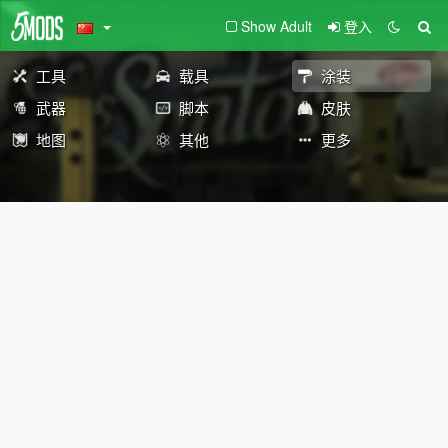
Show Adult
登入
工具
载具
涂装
武器
脚本
皮肤
地图
其他
更多