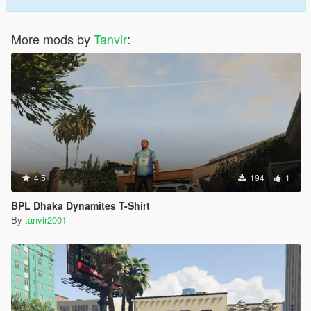
More mods by
Tanvir
:
4.5
194
1
BPL Dhaka Dynamites T-Shirt
By
tanvir2001