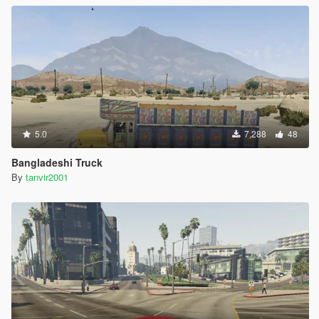
5.0
7,288
48
Bangladeshi Truck
By
tanvir2001