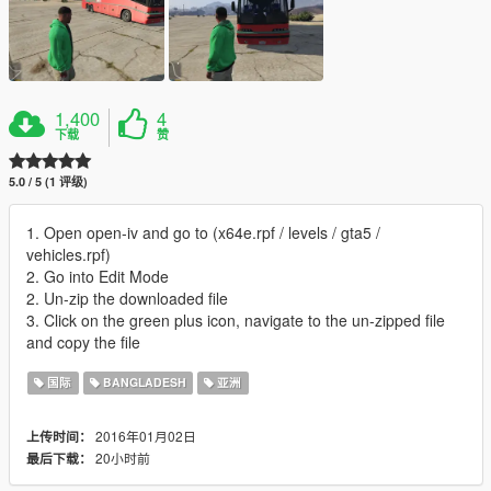
1,400
4
下载
赞
5.0 / 5 (1 评级)
1. Open open-iv and go to (x64e.rpf / levels / gta5 /
vehicles.rpf)
2. Go into Edit Mode
2. Un-zip the downloaded file
3. Click on the green plus icon, navigate to the un-zipped file
and copy the file
国际
BANGLADESH
亚洲
2016年01月02日
上传时间：
20小时前
最后下载：