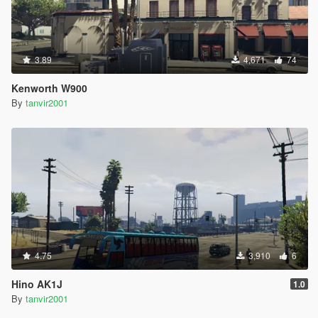
3.89
4,671
74
Kenworth W900
By
tanvir2001
4.75
3,910
6
Hino AK1J
1.0
By
tanvir2001