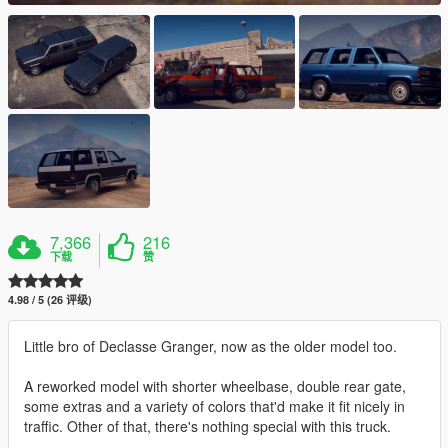
7,366
216
下载
赞
4.98 / 5 (26 评级)
Little bro of Declasse Granger, now as the older model too.
A reworked model with shorter wheelbase, double rear gate,
some extras and a variety of colors that'd make it fit nicely in
traffic. Other of that, there's nothing special with this truck.