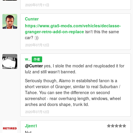
2020年07月11日
Cunter
https://www.gta5-mods.com/vehicles/declasse-
granger-retro-add-on-replace
isn't this the same
car? :))
2020年07月12日
w..
作者
@Cunter
yes, I stole the model and reuploaded it for
lulz and still wasn't banned.
Seriously though, Alamo in established fanon is a
short version of Granger, similar to real Suburban /
Tahoe. You can see the difference on second
screenshot - rear overhang length, windows, wheel
arches and doors shape, trunk lid.
2020年07月12日
Jjent1
Nut