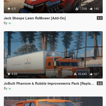
5.0
7,558
140
Jack Sheepe Lawn ReMower [Add-On]
1.1
By
w..
4.93
16,440
327
JoBuilt Phantom & Rubble Improvements Pack [Replace]
2.0
By
w..