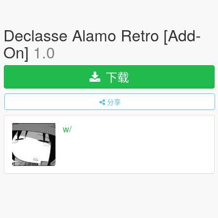
Declasse Alamo Retro [Add-
On]
1.0
下载
分享
w/