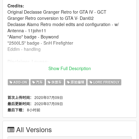
Credits:
Original Declasse Granger Retro for GTA IV - GCT
Granger Retro conversion to GTA V- Dani02
Declasse Alamo Retro model edits and configuration - w/
Antenna - 11john11
"Alamo" badge - Boywond
"2500LS" badge - SnH Firefighter
Eddlm - handling
Disclaimer, I guess:
- You're required to get permissions from asset creators (listed
Show Full Description
above) if you'd wish to use any part of this mod for other mods.
- This mod is exclusive for download at GTA5-Mods.com.
ADD-ON
汽车
休旅车
原始编辑
LORE FRIENDLY
2020年07月09日
首次上传时间：
2020年07月09日
最后更新时间：
8小时前
最后下载：
All Versions