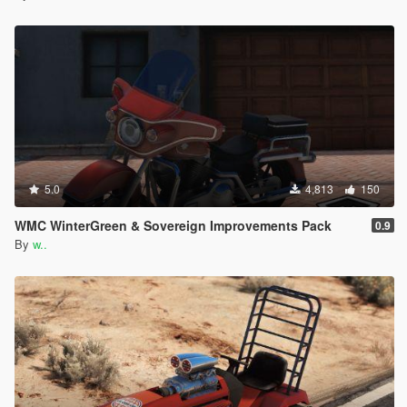
5.0
4,813
150
WMC WinterGreen & Sovereign Improvements Pack
0.9
By
w..