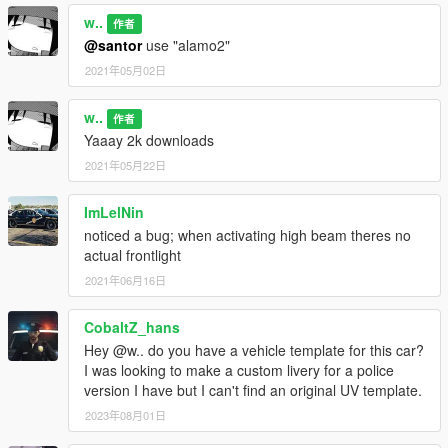
w..
作者
@santor
use "alamo2"
2021年05月02日
w..
作者
Yaaay 2k downloads
2021年05月22日
ImLelNin
noticed a bug; when activating high beam theres no
actual frontlight
2021年06月16日
CobaltZ_hans
Hey @w.. do you have a vehicle template for this car?
I was looking to make a custom livery for a police
version I have but I can't find an original UV template.
2023年08月01日