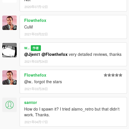
2020年07月12日
Flowthefox
CuM
2021年03月22日
w..
作者
@Jjent1
@Flowthefox
very detailed reviews, thanks
2021年03月24日
Flowthefox
@w.. forgot the stars
2021年03月28日
santor
How do I spawn it? I tried alamo_retro but that didn't
work. Thanks.
2021年04月17日