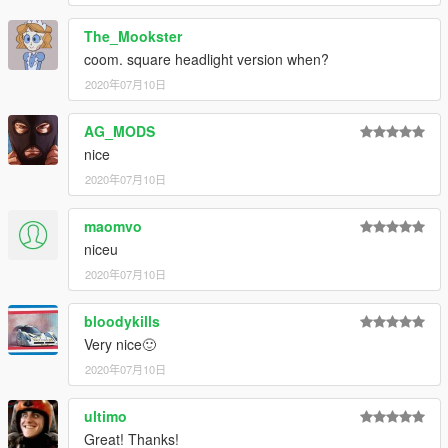
The_Mookster
coom. square headlight version when?
2020年07月10日
AG_MODS
nice
2020年07月10日
maomvo
niceu
2020年07月10日
bloodykills
Very nice🙂
2020年07月10日
ultimo
Great! Thanks!