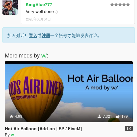
KingBlue777
Very well done :)
2026年03月04日
加入对话！
登入
或
注册
一个帐号才能够发表评论。
More mods by
w/
:
4.98
7,321
179
Hot Air Balloon [Add-on | SP / FiveM]
1.0
By
w..