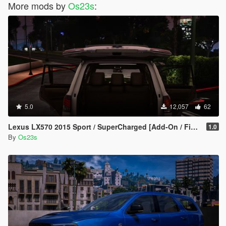
More mods by
Os23s
:
5.0
12,057
62
Lexus LX570 2015 Sport / SuperCharged [Add-On / FiveM]
1.0
By
Os23s