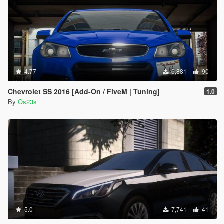
4.77
6,881
90
Chevrolet SS 2016 [Add-On / FiveM | Tuning]
1.0
By
Os23s
5.0
7,741
41