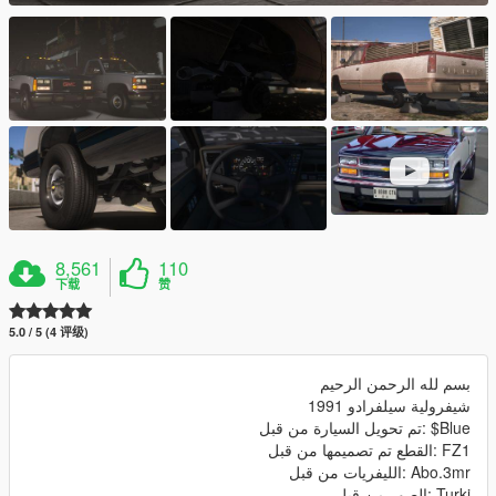
8,561
110
下载
赞
5.0 / 5 (4 评级)
بسم لله الرحمن الرحيم
شيفرولية سيلفرادو 1991
Blue$ :تم تحويل السيارة من قبل
FZ1 :القطع تم تصميمها من قبل
Abo.3mr :الليفريات من قبل
Turki :الصور من قبل