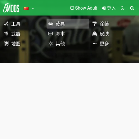
Show Adult
登入
工具
载具
涂装
武器
脚本
皮肤
地图
其他
更多