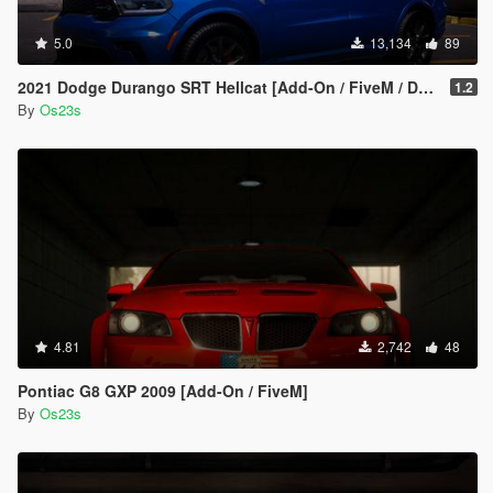
5.0
13,134
89
2021 Dodge Durango SRT Hellcat [Add-On / FiveM / Debadged]
1.2
By
Os23s
4.81
2,742
48
Pontiac G8 GXP 2009 [Add-On / FiveM]
By
Os23s