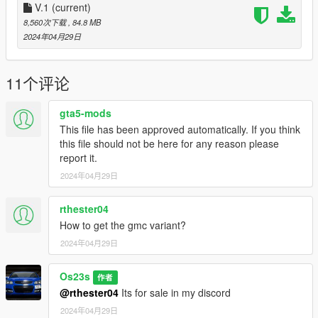
V.1
(current)
يدين اللاعب موزونه على الطارة -
تغبيره على خارج السيارة بالكامل -
8,560次下载
, 84.8 MB
ثلاث ركاب في المقصورة -
2024年04月29日
اكسترات -
Features
11个评论
- HQ exterior
- HQ interior
gta5-mods
- HQ Engine
This file has been approved automatically. If you think
- Real mirror reflections
this file should not be here for any reason please
- Real lights
report it.
- Hand on the steering wheel
2024年04月29日
- Dirt map
- 3 seats in the cab
- extras
rthester04
- Color1 body
How to get the gmc variant?
- Color2 Interior Color
2024年04月29日
- Color4 rim
Os23s
You are not allowed to UNLOCK the model!
作者
You are not allowed to repost it on other platforms without
@rthester04
Its for sale in my discord
permission.
2024年04月29日