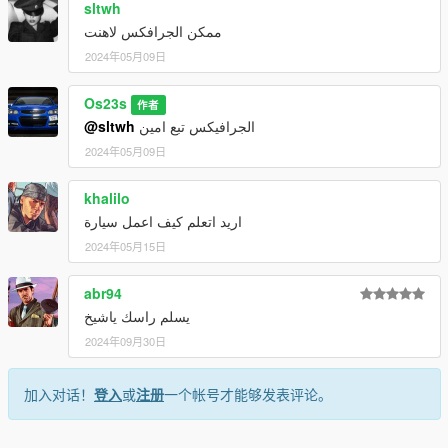
sltwh
ممكن الجرافكس لاهنت
2024年05月09日
Os23s
作者
@sltwh
الجرافيكس تبع امين
2024年05月09日
khalilo
اريد اتعلم كيف اعمل سيارة
2024年05月15日
abr94
يسلم راسك ياشيخ
2024年09月30日
加入对话！
登入
或
注册
一个帐号才能够发表评论。