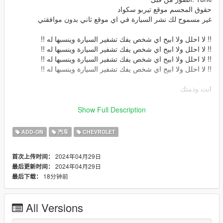
حقوق المجسم موقع تيربو سكواد
غير مسموح لك نشر السيارة في اي موقع ثاني بدون موافقتي
!! لا احلل ولا ابيح اي شخص يفك تشفير السيارة وينسبها له !!
!! لا احلل ولا ابيح اي شخص يفك تشفير السيارة وينسبها له !!
!! لا احلل ولا ابيح اي شخص يفك تشفير السيارة وينسبها له !!
!! لا احلل ولا ابيح اي شخص يفك تشفير السيارة وينسبها له !!
انت وذمتك
Chevrolet Silverado 1988
Show Full Description
Converted By me: Blue$
Parts By: FZ1
ADD-ON
汽车
CHEVROLET
Liveries By: ABo.3mr
Screenshots By: Turki
2024年04月29日
首次上传时间：
The owner of the model is :Turbosquid
2024年04月29日
最后更新时间：
المميزات
18分钟前
最后下载：
داخلية بجودة عالية -
خارجية السيارة بجودة عالية -
مكينة بتفاصيلها -
All Versions
انعكاس المرايات -
انوار مطابقة للواقع -