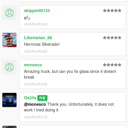
ADD ON
skipper00123
1）Go to GTAV\mods\update\update.rpf\common\data
رائع
2）Extract dlclist.xml and add this line
dlcpacks:\silv91\
2024年04月29日
3）Go to GTAV\mods\update\x64\dlcpacksand make a folder
called silv91 add the included DLC.rpf file
Libertarian_88
SPAWN silv91
Hermosa Silverado!
2024年04月29日
monesco
Amazing truck, but can you fix glass since it doesnt
break
2024年04月30日
Os23s
作者
@monesco
Thank you, Unfortunately, it does not
work I tried doing it
2024年05月01日