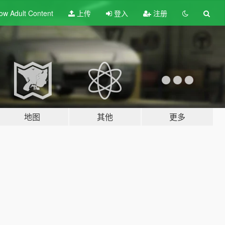
ow Adult
Content
上传
登入
注册
地图
其他
更多