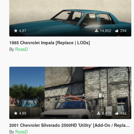
4.97
14,902
294
1985 Chevrolet Impala [Replace | LODs]
By
RossD
4.89
6,475
112
2001 Chevrolet Silverado 2500HD 'Utility' [Add-On / Replace | Animations | Extras]
By
RossD