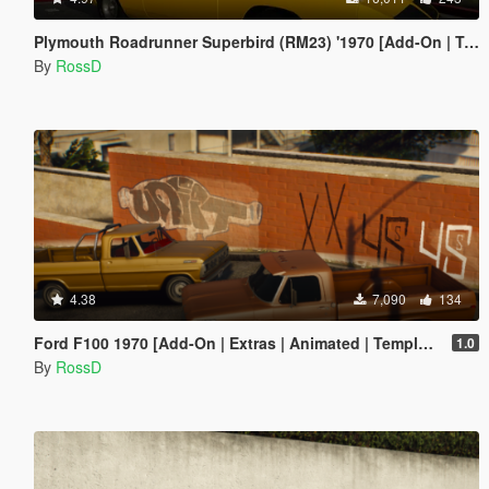
Plymouth Roadrunner Superbird (RM23) '1970 [Add-On | Tuning]
By
RossD
4.38
7,090
134
Ford F100 1970 [Add-On | Extras | Animated | Template]
1.0
By
RossD