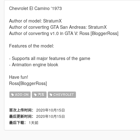
Chevrolet El Camino '1973
Author of model: StratumX
Author of converting GTA San Andreas: StratumX
Author of converting v1.0 in GTA V: Ross [BloggerRoss]
Features of the model:
- Supports all major features of the game
- Animation engine blook
Have fun!
Ross[BloggerRoss]
ADD-ON
汽车
CHEVROLET
2020年10月15日
首次上传时间：
2020年10月15日
最后更新时间：
1天前
最后下载：