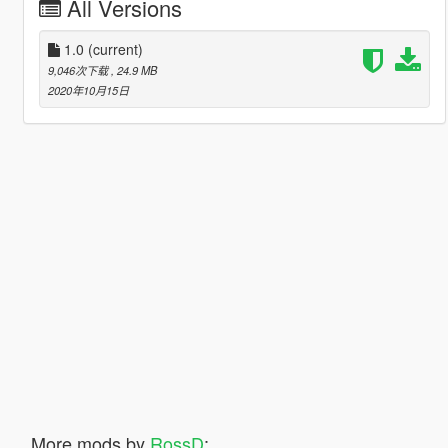
All Versions
1.0
(current)
9,046次下载
, 24.9 MB
2020年10月15日
More mods by
RossD
: