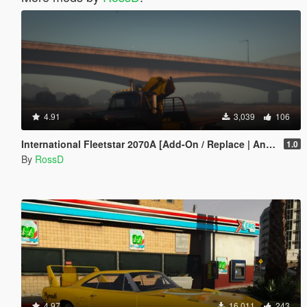
4.91
3,039
106
International Fleetstar 2070A [Add-On / Replace | Animated]
1.0
By
RossD
4.97
16,011
243