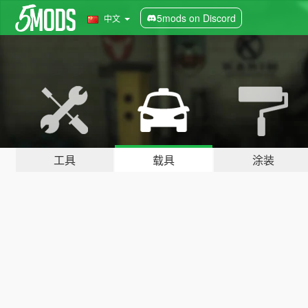
5mods on Discord
中文
工具
载具
涂装