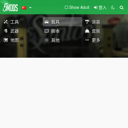
Show Adult
登入
工具
载具
涂装
武器
脚本
皮肤
地图
其他
更多