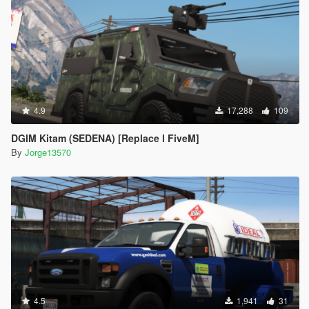
4.9
17,288
109
DGIM Kitam (SEDENA) [Replace l FiveM]
By
Jorge13570
4.5
1,941
31