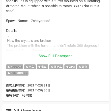
specific unit is equipped with a turret mounted on a Rotating
Armored Mount which is possible to rotate 360 ° (Not in this
case).
Spawn Name: 17cheyenne2
Details:
1.1
-Now the crystals are broken
-The problem with the turret that didn't rotate 360 degrees in
Version 1.0 has already been fixed
Show Full Description
1.0
-If you have Peds companions, they may struggle a bit to climb
ADD-ON
汽车
卡车
坦克车
APC
紧急
all the available slots to mount the vehicle, be patient and move
CHEVROLET
the car to facilitate the climb
-The turret should rotate 360 ° however due to a bug which I
have not been able to find, the car does not. It just rotates
2021年02月21日
首次上传时间：
about 120 ° forward, but it does shoot.
2021年03月30日
最后更新时间：
-Has good operation and conduction
2小时前
最后下载：
-Functional Sirens (Not ELS)
-9 Slots available to mount on the car
All Versions