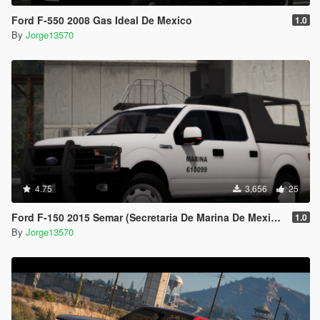
Ford F-550 2008 Gas Ideal De Mexico
1.0
By
Jorge13570
4.75
3,656
25
Ford F-150 2015 Semar (Secretaria De Marina De Mexico) [Replace l Add-On]
1.0
By
Jorge13570