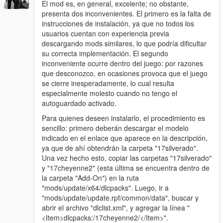
El mod es, en general, excelente; no obstante,
presenta dos inconvenientes. El primero es la falta de
instrucciones de instalación, ya que no todos los
usuarios cuentan con experiencia previa
descargando mods similares, lo que podría dificultar
su correcta implementación. El segundo
inconveniente ocurre dentro del juego: por razones
que desconozco, en ocasiones provoca que el juego
se cierre inesperadamente, lo cual resulta
especialmente molesto cuando no tengo el
autoguardado activado.
Para quienes deseen instalarlo, el procedimiento es
sencillo: primero deberán descargar el modelo
indicado en el enlace que aparece en la descripción,
ya que de ahí obtendrán la carpeta "17silverado".
Una vez hecho esto, copiar las carpetas "17silverado"
y "17cheyenne2" (esta última se encuentra dentro de
la carpeta "Add-On") en la ruta
"mods/update/x64/dlcpacks". Luego, ir a
"mods/update/update.rpf/common/data", buscar y
abrir el archivo "dlclist.xml", y agregar la línea "
<Item>dlcpacks:/17cheyenne2/</Item>".