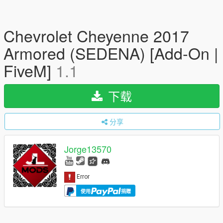
Chevrolet Cheyenne 2017
Armored (SEDENA) [Add-On |
FiveM]
1.1
下载
分享
Jorge13570
使用
捐赠