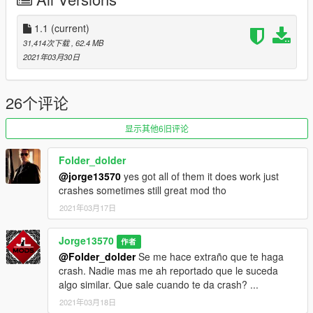
Any errors/failures Please notify us to find a solution
1.1
(current)
(Vehicle will likely be updated as the corresponding errors are
31,414次下载
, 62.4 MB
found)
2021年03月30日
Vehicle modified by: JL Mods
26个评论
(Vehicle Model Base): https://www.lcpdfr.com/files/file/22310-
2017-chevrolet-silverado-1500/
显示其他6旧评论
My name is Jorge, it is a hobby for me to replicate / modify
Folder_dolder
vehicles mostly of Mexican representation. I'll be launching
@jorge13570
yes got all of them it does work just
more vehicles soon.
crashes sometimes still great mod tho
You're interested in contacting me: You can get into my
2021年03月17日
discord, where you can find some of the vehicles I've made.
-Discord: discord.gg/vupsZcC
Jorge13570
作者
-MFK Sentinel User -6621
@Folder_dolder
Se me hace extraño que te haga
crash. Nadie mas me ah reportado que le suceda
(JL MODS)
algo similar. Que sale cuando te da crash? ...
2021年03月18日