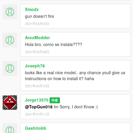
Xmodz
gun doesn't fire
2021年04月02日
AroxModder
Hola bro, como se instala????
2021年04月08日
Joseph78
looks like a real nice model.. any chance youll give us
instructions on how to install it? haha
2021年04月15日
Jorge13570
作者
@TopGun018
Im Sorry, I dont Know :(
2021年07月11日
Gashitobb