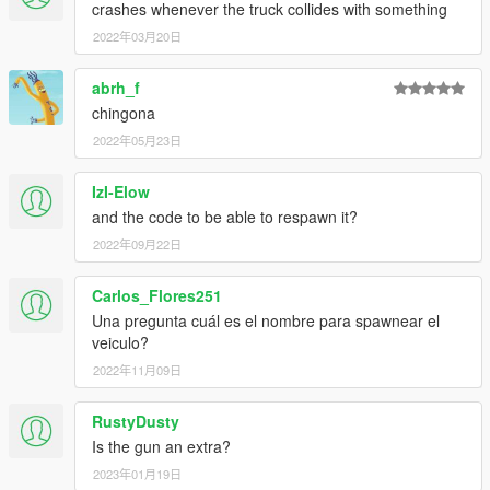
crashes whenever the truck collides with something
2022年03月20日
abrh_f
chingona
2022年05月23日
IzI-Elow
and the code to be able to respawn it?
2022年09月22日
Carlos_Flores251
Una pregunta cuál es el nombre para spawnear el
veiculo?
2022年11月09日
RustyDusty
Is the gun an extra?
2023年01月19日