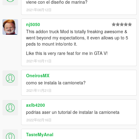
viene con el diseño de marina?
2021年08月12日
nj5050
This addon truck Mod is totally freaking awesome &
went beyond my expectations, it even allows up to 5
peds to mount into/onto it.
Like this is very rare feat for me in GTA V!
2021年10月11日
OneirosMX
como se instala la camioneta?
2021年11月21日
axlb4200
podrias aser un tutorial de instalar la camioneta
2022年02月16日
TasteMyAnal