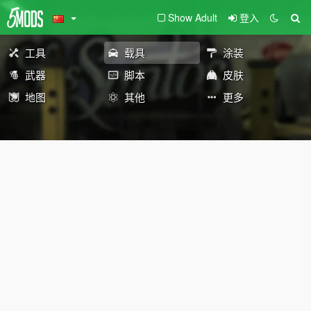
Show Adult
登入
工具
载具
涂装
武器
脚本
皮肤
地图
其他
更多