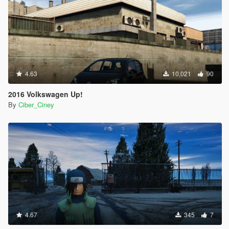
4.63
10,021
90
2016 Volkswagen Up!
By
Ciber_Ciney
4.67
345
7