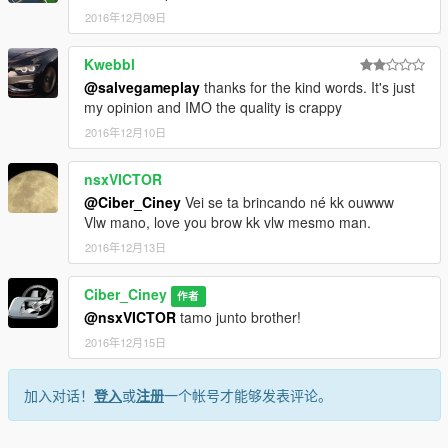
2016年12月09日
Kwebbl
@salvegameplay
thanks for the kind words. It's just
my opinion and IMO the quality is crappy
2016年12月10日
nsxVICTOR
@Ciber_Ciney
Vei se ta brincando né kk ouwww
Vlw mano, love you brow kk vlw mesmo man.
2016年12月13日
Ciber_Ciney
作者
@nsxVICTOR
tamo junto brother!
2016年12月15日
加入对话！
登入
或
注册
一个帐号才能够发表评论。