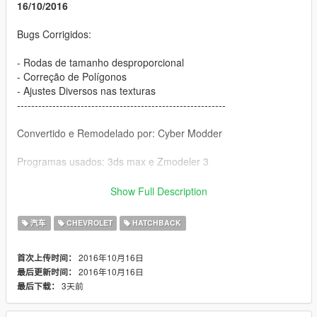
16/10/2016
Bugs Corrigidos:
- Rodas de tamanho desproporcional
- Correção de Polígonos
- Ajustes Diversos nas texturas
-----------------------------------------------------------
Convertido e Remodelado por: Cyber Modder
Programas usados: 3ds max e Zmodeler 3
Autor: André e Lucian da Hunter's Brasil Team
Show Full Description
Local para Instalação
汽车
CHEVROLET
HATCHBACK
x64e.rpf\levels\gta5\vehicles.rpf\
2016年10月16日
首次上传时间：
2016年10月16日
最后更新时间：
Se inscreva no meu canal, para baixar novos mods e ficar por
3天前
最后下载：
dentro dos novos lançamentos de mods.