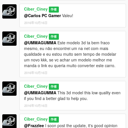
Ciber_Ciney
x64e.rpf\levels\gta5\vehicles.rpf\
作者
@Carlos PC Gamer
Valeu!
Sign on my channel to download new mods and stay on top of
2016年10月16日
new releases mods.
Ciber_Ciney
作者
https://www.youtube.com/channel/UCMQVlaLbXUwlb8usQM_tb
@UMMAGUMMA
Este modelo 3d ta bem fraco
_g
mesmo, eu não encontrei um na net com mais
qualidade e eu estou muito sem tempo de modelar
um novo kkk, se vc achar um modelo melhor me
manda o link eu queria muito converter este carro.
2016年10月16日
Ciber_Ciney
作者
@UMMAGUMMA
This 3d model this low quality even
if you find a better glad to help you.
2016年10月16日
Ciber_Ciney
作者
@Frazzlee
I soon post the update, it's good opinion