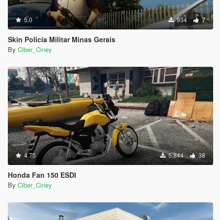
5.0
934
7
Skin Policia Militar Minas Gerais
By
Ciber_Ciney
4.75
5,844
38
Honda Fan 150 ESDI
By
Ciber_Ciney