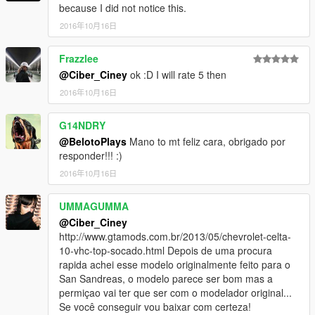
because I did not notice this.
2016年10月16日
Frazzlee
@Ciber_Ciney
ok :D I will rate 5 then
2016年10月16日
G14NDRY
@BelotoPlays
Mano to mt feliz cara, obrigado por
responder!!! :)
2016年10月16日
UMMAGUMMA
@Ciber_Ciney
http://www.gtamods.com.br/2013/05/chevrolet-celta-
10-vhc-top-socado.html Depois de uma procura
rapida achei esse modelo originalmente feito para o
San Sandreas, o modelo parece ser bom mas a
permiçao vai ter que ser com o modelador original...
Se você conseguir vou baixar com certeza!