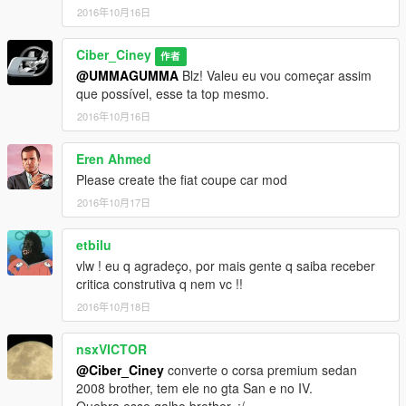
2016年10月16日
Ciber_Ciney
作者
@UMMAGUMMA
Blz! Valeu eu vou começar assim
que possível, esse ta top mesmo.
2016年10月16日
Eren Ahmed
Please create the fiat coupe car mod
2016年10月17日
etbilu
vlw ! eu q agradeço, por mais gente q saiba receber
critica construtiva q nem vc !!
2016年10月18日
nsxVICTOR
@Ciber_Ciney
converte o corsa premium sedan
2008 brother, tem ele no gta San e no IV.