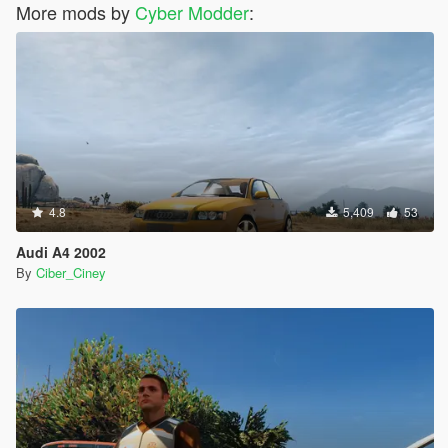
More mods by
Cyber Modder
:
4.8
5,409
53
Audi A4 2002
By
Ciber_Ciney