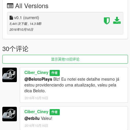
https://www.youtube.com/channel/UCMQVlaLbXUwlb8usQM_tb
All Versions
_g
Chevrolet Celta Energy 1.4
v0.1
(current)
5,441次下载
, 14.3 MB
Versão 0.1
2016年10月16日
16/10/2016
Bugs fixed:
30个评论
- Oversize wheels
显示其他10旧评论
- Correction Polygons
- Adjustments Various textures
Ciber_Ciney
作者
@BelotoPlays
Blz! Eu notei este detalhe mesmo já
------------------------------------------------------------------
estou providenciando uma atualização, valeu pela
dica Beloto.
Converted and refurbished by: Cyber Modder
2016年10月16日
Programs used: 3ds max and ZModeler 3
Ciber_Ciney
作者
Autor: André e Lucian da Hunter's Brasil Team
@etbilu
Valeu!
2016年10月16日
Location for installation