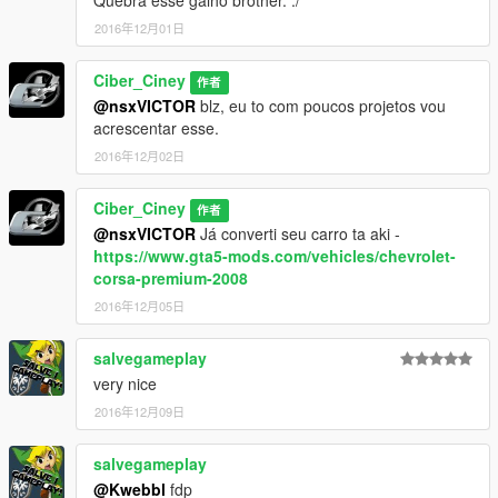
Quebra esse galho brother. :/
2016年12月01日
Ciber_Ciney
作者
@nsxVICTOR
blz, eu to com poucos projetos vou
acrescentar esse.
2016年12月02日
Ciber_Ciney
作者
@nsxVICTOR
Já converti seu carro ta aki -
https://www.gta5-mods.com/vehicles/chevrolet-
corsa-premium-2008
2016年12月05日
salvegameplay
very nice
2016年12月09日
salvegameplay
@Kwebbl
fdp