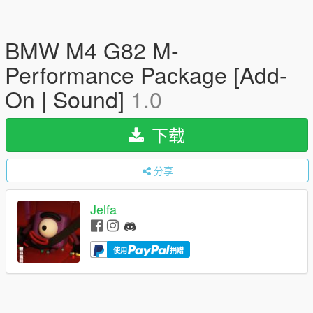
BMW M4 G82 M-
Performance Package [Add-
On | Sound]
1.0
下载
分享
Jelfa
使用
捐赠