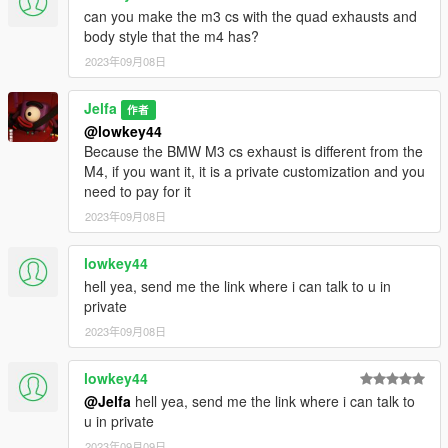
- Fallable front and rear bumper of vehicle
can you make the m3 cs with the quad exhausts and
body style that the m4 has?
- Real collision
2023年09月08日
- Hand on the steering wheel accurately
Jelfa
作者
@lowkey44
- All doors working
Because the BMW M3 cs exhaust is different from the
M4, if you want it, it is a private customization and you
- Support body and Window dirt
need to pay for it
- Glass shards
2023年09月08日
- PAINT 1: Body
lowkey44
hell yea, send me the link where i can talk to u in
- PAINT 2: Interior
private
2023年09月08日
-Paintable callipers
（车身/内饰/卡钳支持改色）
lowkey44
@Jelfa
hell yea, send me the link where i can talk to
-Real vehicle sound
u in private
2023年09月09日