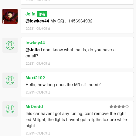
----------------------------------------------------------------
Jelfa
Installation:
作者
----------------------------------------------------------------
@lowkey44
My QQ：1456964932
1. Copy the bmwm4 folder to
2023年09月09日
X: \ Grand Theft Auto V \ update \ x64 \ dlcpacks or X: \ Grand
Theft Auto V \ mods \ update \ x64 \ dlcpacks
lowkey44
----------------------------------------------------------------
@Jelfa
i dont know what that is, do you have a
2:Use OpenIV extract
email?
X:\Grand Theft Auto
V\update\update.rpf\common\data\dlclist.xml
2023年09月09日
then use notepad open it,add new line
Maxi2102
dlcpacks:\Jelfam4g82mp\
Hello, how long does the M3 still need?
2023年09月09日
Save it and use OpenIV replace it.
----------------------------------------------------------------
MrDredd
You can use Simple Trainer Spawn it by name JelfaM4G82mp
this car havent got any tuning, cant remove the right
----------------------------------------------------------------
led M light, the lights havent got a ligths texture while
night
That's all Enjoy it!
2023年09月09日