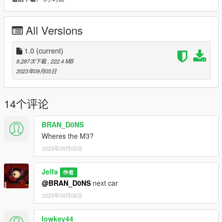
----------------------------------------------------------------
Model from GameModels.ru (CSR2,FH5) Jelfa
All Versions
Sound Credits and thanks: TheAdmiester ta122s58
https://zh.gta5-mods.com/vehicles/bmw-m3-4-s58b30-engine-
1.0
(current)
sound-oiv-add-on-fivem
8,287次下载
, 222.4 MB
2023年09月05日
Features:
- modify 3D model（更正3D模型型准）
14个评论
- rework material and texture （重做材质贴图，重新渲染，几乎
BRAN_D0NS
全部重做）
Wheres the M3?
2023年09月05日
- HQ exterior, Interior, engine, boot
-HQ glass reflect
Jelfa
作者
@BRAN_D0NS
next car
- Foldable mirror (door3 and door4)（可折叠后视镜）
2023年09月06日
- HUD
lowkey44