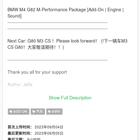
BMW M4 G82 M-Performance Package [Add-On | Engine |
Sound]
----------------------------------------------------------------
----------------------------------------------------------------
Next Car: G80 M3 CS ！Please look forward！ (!下一辆车M3
CS G80！大家敬请期待！！)
----------------------------------------------------------------
Thank you all for your support
Author: Jelfa
Welcome to subscribe to my Douyin（Chinese TipTOK）
Show Full Description
account to get more free mod，I will update my car on my
Douyin account successively.
ADD-ON
汽车
BMW
（欢迎大家关注我的抖音账号免费玩更多精品mod，我会不间断
2023年09月04日
首次上传时间：
在抖音上分享车辆mod链接及整合包，真的感恩各位的关注啊啊
2023年09月05日
最后更新时间：
啊aa！！）
9小时前
最后下载：