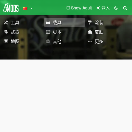
Show Adult
登入
工具
载具
涂装
武器
脚本
皮肤
地图
其他
更多