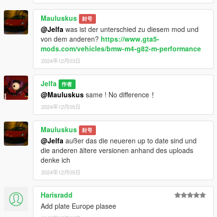
Mauluskus
封号
@Jelfa
was ist der unterschied zu diesem mod und
von dem anderen?
https://www.gta5-
mods.com/vehicles/bmw-m4-g82-m-performance
2024年12月03日
Jelfa
作者
@Mauluskus
same ! No difference ！
2024年12月05日
Mauluskus
封号
@Jelfa
außer das die neueren up to date sind und
die anderen ältere versionen anhand des uploads
denke ich
2024年12月05日
Harisradd
Add plate Europe plasee