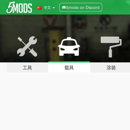
5mods on Discord
中文
工具
载具
涂装