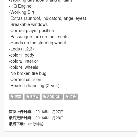
-HQ Engine
-Working Dirt
-Extras (sunroof, indicators, angel eyes)
-Breakable windows
-Correct player position
-Passengers are on their seats
-Hands on the steering wheel
-Lods (1,2,3)
-color1: body
-color2: interior
-color4: wheels
-No broken tire bug
-Correct collision
-Realistic handling (2-ver.)
汽车
BMW
ADD-ON
特色
2016年11月27日
首次上传时间：
2016年11月28日
最后更新时间：
25分钟前
最后下载：