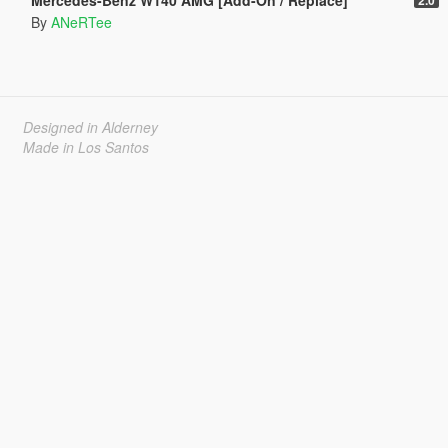
By
ANeRTee
Designed in Alderney
Made in Los Santos