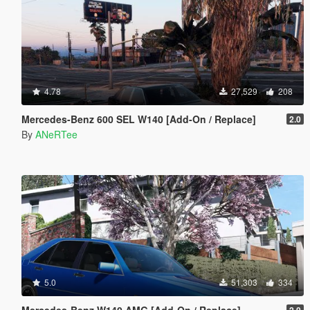
4.78
27,529
208
Mercedes-Benz 600 SEL W140 [Add-On / Replace]
2.0
By
ANeRTee
5.0
51,303
334
Mercedes-Benz W140 AMG [Add-On / Replace]
2.0