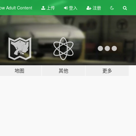
ow Adult
Content
上传
登入
注册
地图
其他
更多