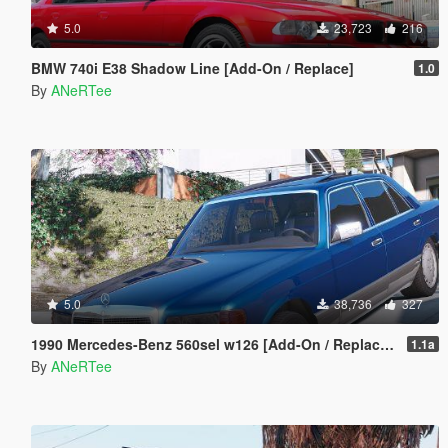
5.0
23,723
216
BMW 740i E38 Shadow Line [Add-On / Replace]
1.0
By
ANeRTee
5.0
38,736
327
1990 Mercedes-Benz 560sel w126 [Add-On / Replace | Animated]
1.1a
By
ANeRTee