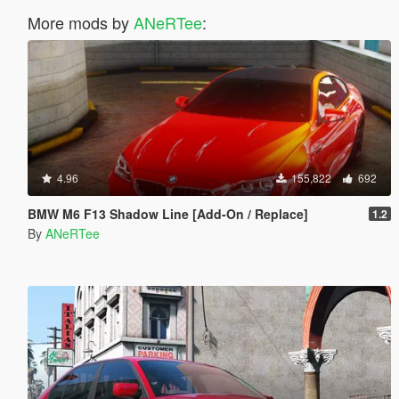
More mods by
ANeRTee
:
4.96
155,822
692
BMW M6 F13 Shadow Line [Add-On / Replace]
1.2
By
ANeRTee