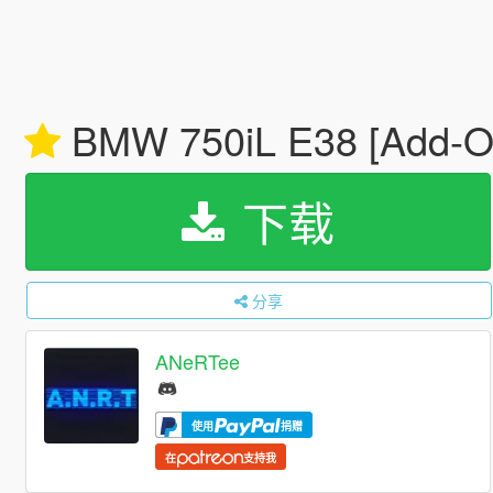
BMW 750iL E38 [Add-On
下载
分享
ANeRTee
使用
捐赠
在
支持我