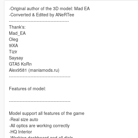
-Original author of the 3D model: Mad EA
-Converted & Edited by ANeRTee
---------------------------------------
Thank's:
Mad_EA
Oleg
9lXA
Tizir
Saysay
GTA5 KoRn
Alex9581 (maniamods.ru)
----------------------------------------
Features of model:
----------------------------------------
Model support all features of the game
-Real size auto
-All optics are working correctly
-HQ Interior
-Working dashboard and all dials