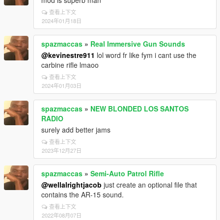
mod is superb man
查看上下文
2024年01月18日
spazmaccas
»
Real Immersive Gun Sounds
@kevinestre911
lol word fr like fym i cant use the
carbine rifle lmaoo
查看上下文
2024年01月03日
spazmaccas
»
NEW BLONDED LOS SANTOS
RADIO
surely add better jams
查看上下文
2023年12月27日
spazmaccas
»
Semi-Auto Patrol Rifle
@wellalrightjacob
just create an optional file that
contains the AR-15 sound.
查看上下文
2022年08月07日