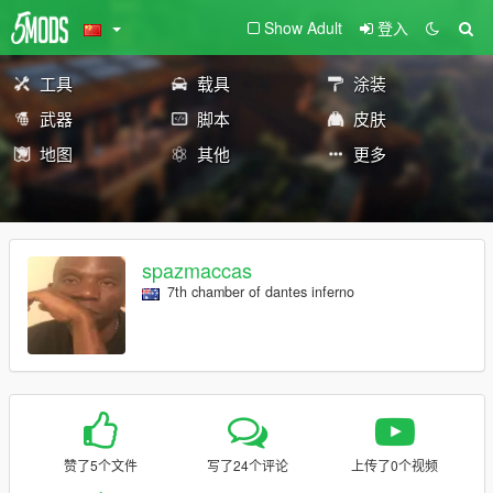
Show Adult
登入
工具
载具
涂装
武器
脚本
皮肤
地图
其他
更多
spazmaccas
7th chamber of dantes inferno
赞了5个文件
写了24个评论
上传了0个视频