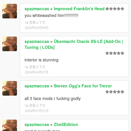
spazmaccas
»
Improved Franklin's Head
you whitewashed him!!!!!!!!!!!!
查看上下文
2024年04月09日
spazmaccas
»
Übermacht Oracle XS-LE [Add-On |
Tuning | LODs]
interior is stunning
查看上下文
2024年04月07日
spazmaccas
»
Steven Ogg's Face for Trevor
all 3 face mods r fucking godly
查看上下文
2024年01月31日
spazmaccas
»
ZhellEdition