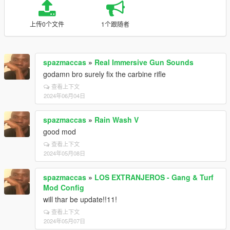
上传0个文件
1个跟随者
spazmaccas
»
Real Immersive Gun Sounds
godamn bro surely fix the carbine rifle
查看上下文
2024年06月04日
spazmaccas
»
Rain Wash V
good mod
查看上下文
2024年05月08日
spazmaccas
»
LOS EXTRANJEROS - Gang & Turf
Mod Config
will thar be update!!11!
查看上下文
2024年05月07日