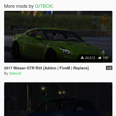
More mods by
GITBCK
:
34,513
100
2017 Nissan GTR R35 [Addon | FiveM | Replace]
1.0
By
DaltonS