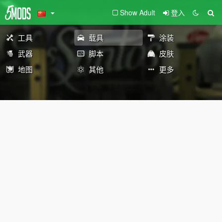
Show Adult
登入
工具
载具
涂装
武器
脚本
皮肤
地图
其他
更多