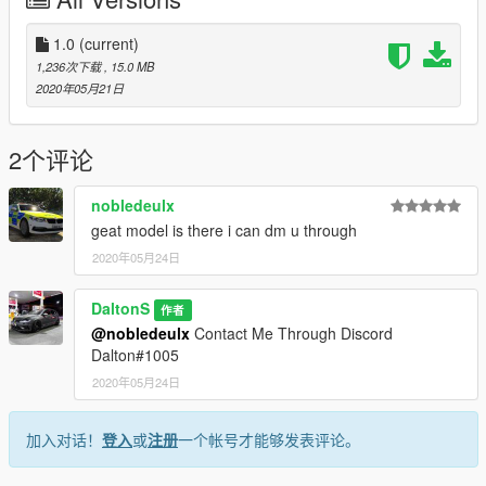
Future.
Fixes: NumberPlates On Unmarked Working
1.0
(current)
1,236次下载
, 15.0 MB
Please Contact Me Visa Discord If Theres Any Issues.
2020年05月21日
=========================================
Contact Us if theres any enquiries or issues
2个评论
=========================================
Discord: https://discord.gg/dYd7jq23ZV
nobledeulx
geat model is there i can dm u through
2020年05月24日
DaltonS
作者
@nobledeulx
Contact Me Through Discord
Dalton#1005
2020年05月24日
加入对话！
登入
或
注册
一个帐号才能够发表评论。