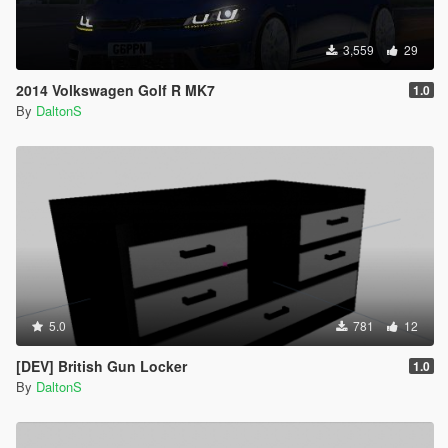
3,559
29
2014 Volkswagen Golf R MK7
1.0
By
DaltonS
5.0
781
12
[DEV] British Gun Locker
1.0
By
DaltonS