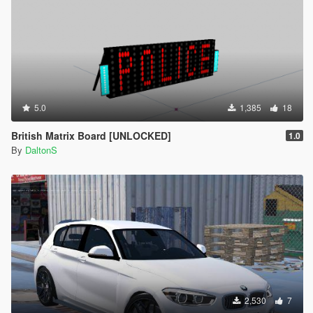
5.0
1,385
18
British Matrix Board [UNLOCKED]
1.0
By
DaltonS
2,530
7