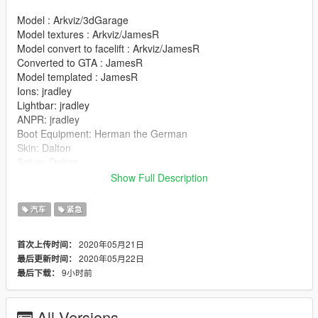
Model : Arkviz/3dGarage
Model textures : Arkviz/JamesR
Model convert to facelift : Arkviz/JamesR
Converted to GTA : JamesR
Model templated : JamesR
Ions: jradley
Lightbar: jradley
ANPR: jradley
Boot Equipment: Herman the German
Skin: Dalton
Setup: Dalton
Screenshots: Dalton
Show Full Description
Install:
汽车
紧急
GTAV/Mods/Update/Update.rpf/x64/dlcpacks/patchday18ng/dlc.
rpf/x64/levels/gta5/vehicles.rpf
2020年05月21日
首次上传时间：
2020年05月22日
最后更新时间：
Original Model: https://www.lcpdfr.com/downloads/dev-
9小时前
最后下载：
resources/vehicle-parts/18791-dev-2014-bmw-530d-f11/
BUGS: Rear Reds On Unmarked Broken and May Be Fixed In
All Versions