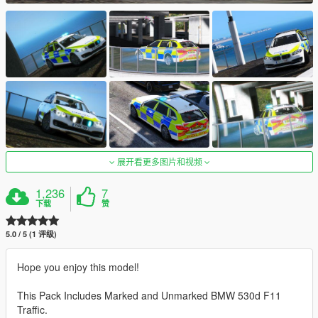
展开看更多图片和视频
1,236
7
下载
赞
5.0 / 5 (1 评级)
Hope you enjoy this model!
This Pack Includes Marked and Unmarked BMW 530d F11
Traffic.