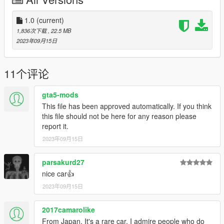
Opening parts (Doors/Hood/Trunk)
Working Speedometer and Dashboard lights
1.0
(current)
1,836次下载
, 22.5 MB
Realasic mirror
2023年09月15日
Extra Part
______________________
11个评论
Installation guide:
gta5-mods
Add-on:
This file has been approved automatically. If you think
Run Open IV and enable EDIT MODE
this file should not be here for any reason please
Go to path Mods/x64/dlcpacks and drop runna folder into it
report it.
Then go to path Mods/Update/Update.rpf/common/data and
2023年09月15日
right click on dlclist.xml and choose EDIT.
Paste dlcpacks:\shahin\ in it.
Spawn name in game : shahin
parsakurd27
nice car👍
Enjoy it
2023年09月15日
2017camarolike
From Japan. It's a rare car. I admire people who do