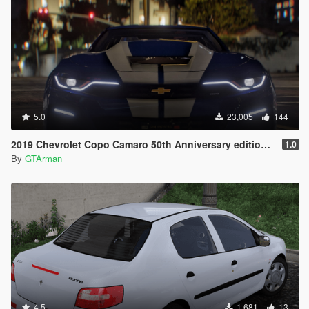
5.0
23,005
144
2019 Chevrolet Copo Camaro 50th Anniversary edition [OIV|Replace|Animated]
1.0
By
GTArman
4.5
1,681
13