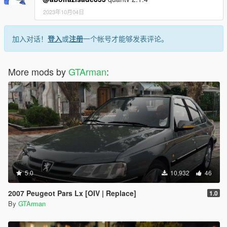
2023年10月04日
加入对话！
登入
或
注册
一个帐号才能够发表评论。
More mods by
GTArman
:
5.0
10,932
46
2007 Peugeot Pars Lx [OIV | Replace]
1.0
By
GTArman