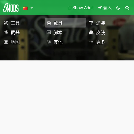
Show Adult
登入
工具
载具
涂装
武器
脚本
皮肤
地图
其他
更多