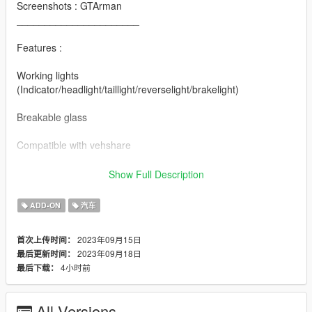
Screenshots : GTArman
______________________
Features :
Working lights
(Indicator/headlight/taillight/reverselight/brakelight)
Breakable glass
Compatible with vehshare
Modeled engine and trunk
Show Full Description
Dirt map compatible
ADD-ON
汽车
Right peds position
2023年09月15日
首次上传时间：
2023年09月18日
最后更新时间：
Hand on steering
4小时前
最后下载：
Custom Collision (All parts)
All Versions