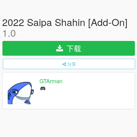
2022 Saipa Shahin [Add-On]
1.0
下载
分享
GTArman