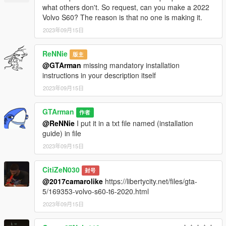
what others don't. So request, can you make a 2022
Volvo S60? The reason is that no one is making it.
2023年09月15日
ReNNie
版主
@GTArman
missing mandatory installation
instructions in your description itself
2023年09月15日
GTArman
作者
@ReNNie
I put it in a txt file named (installation
guide) in file
2023年09月15日
CitiZeN030
封号
@2017camarolike
https://libertycity.net/files/gta-
5/169353-volvo-s60-t6-2020.html
2023年09月15日