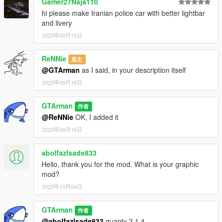
Gamer27Naja110
hi please make Iranian police car with better lightbar
and livery
2023年09月15日
ReNNie
版主
@GTArman
as I said, in your description itself
2023年09月16日
GTArman
作者
@ReNNie
OK, I added it
2023年09月16日
abolfazlsade833
Hello, thank you for the mod. What is your graphic
mod?
2023年10月04日
GTArman
作者
@abolfazlsade833
quantv 2.1.4