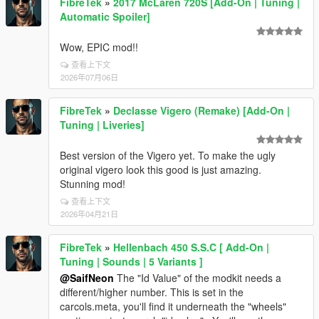
FibreTek
»
2017 McLaren 720S [Add-On | Tuning |
Automatic Spoiler]
Wow, EPIC mod!!
查看上下文
2026年07月06日
FibreTek
»
Declasse Vigero (Remake) [Add-On |
Tuning | Liveries]
Best version of the Vigero yet. To make the ugly
original vigero look this good is just amazing.
Stunning mod!
查看上下文
2026年04月21日
FibreTek
»
Hellenbach 450 S.S.C [ Add-On |
Tuning | Sounds | 5 Variants ]
@SaifNeon
The "Id Value" of the modkit needs a
different/higher number. This is set in the
carcols.meta, you'll find it underneath the "wheels"