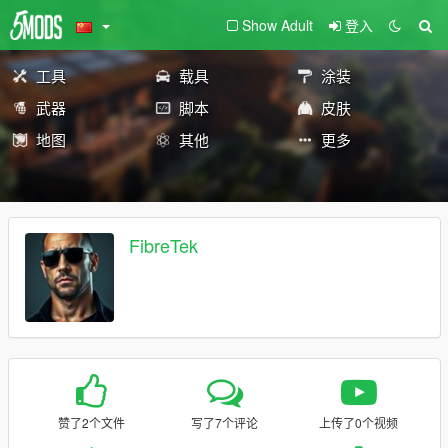
Show Adult
登入
工具
载具
涂装
武器
脚本
皮肤
地图
其他
更多
FibreTek
赞了2个文件
写了7个评论
上传了0个视频