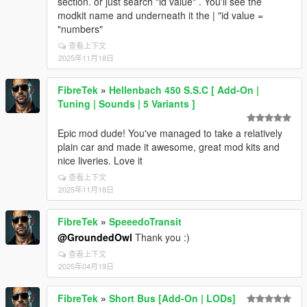
section. or just search "id value" . You'll see the
modkit name and underneath it the | "id value =
"numbers"
查看上下文
2025年11月18日
FibreTek
»
Hellenbach 450 S.S.C [ Add-On |
Tuning | Sounds | 5 Variants ]
Epic mod dude! You've managed to take a relatively
plain car and made it awesome, great mod kits and
nice liveries. Love it
查看上下文
2025年11月18日
FibreTek
»
SpeeedoTransit
@GroundedOwl
Thank you :)
查看上下文
2025年04月19日
FibreTek
»
Short Bus [Add-On | LODs]