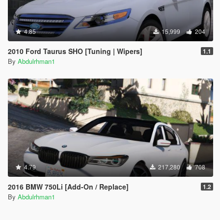
4.85
15,999
204
2010 Ford Taurus SHO [Tuning | Wipers]
1.1
By
Abdulrhman1
4.79
217,280
708
2016 BMW 750Li [Add-On / Replace]
1.2
By
Abdulrhman1