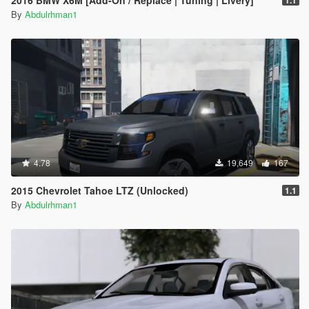
2016 BMW X6M [Add-On / Replace | Tuning | Livery]
1.1
By
Abdulrhman1
4.78
19,649
167
2015 Chevrolet Tahoe LTZ (Unlocked)
1.1
By
Abdulrhman1