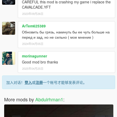
CAREFUL this mod is crashing my game i replace the
CAVALCADE.YFT
2023年09月26日
ArTem625389
Обновить бы грязь, накинуть бы ее чуть больше на
перед и зад, но не сильно ( мое мнение )
2024年04月05日
morinagunner
Good mod bro thanks
2025年04月25日
加入对话！
登入
或
注册
一个帐号才能够发表评论。
More mods by
Abdulrhman1
: