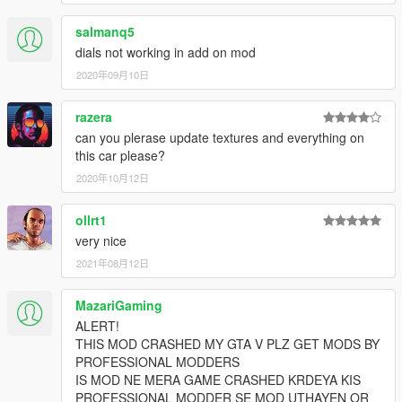
salmanq5
dials not working in add on mod
2020年09月10日
razera
can you plerase update textures and everything on
this car please?
2020年10月12日
ollrt1
very nice
2021年08月12日
MazariGaming
ALERT!
THIS MOD CRASHED MY GTA V PLZ GET MODS BY
PROFESSIONAL MODDERS
IS MOD NE MERA GAME CRASHED KRDEYA KIS
PROFESSIONAL MODDER SE MOD UTHAYEN OR