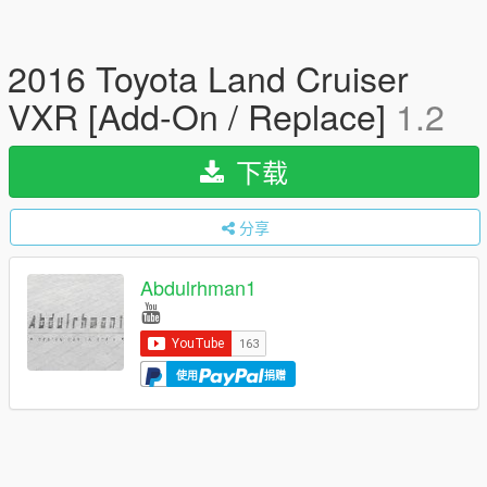
2016 Toyota Land Cruiser
VXR [Add-On / Replace]
1.2
下载
分享
Abdulrhman1
使用
捐赠