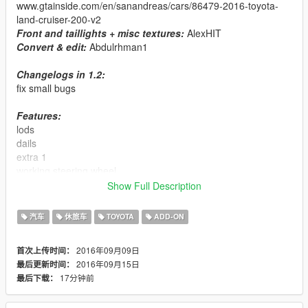
www.gtainside.com/en/sanandreas/cars/86479-2016-toyota-
land-cruiser-200-v2
Front and taillights + misc textures:
AlexHIT
Convert & edit:
Abdulrhman1
Changelogs in 1.2:
fix small bugs
Features:
lods
dails
extra 1
working steering wheel
hands on steering wheel
Show Full Description
breakable glass
no tint on lights glass
汽车
休旅车
TOYOTA
ADD-ON
dirt effect on body, glass and wheels
real reflection mirror
2016年09月09日
首次上传时间：
2016年09月15日
最后更新时间：
Replace:
cavalcade
17分钟前
最后下载：
Installation: