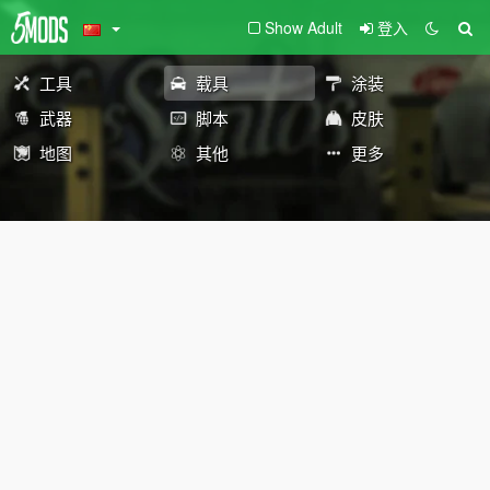
Show Adult
登入
工具
载具
涂装
武器
脚本
皮肤
地图
其他
更多