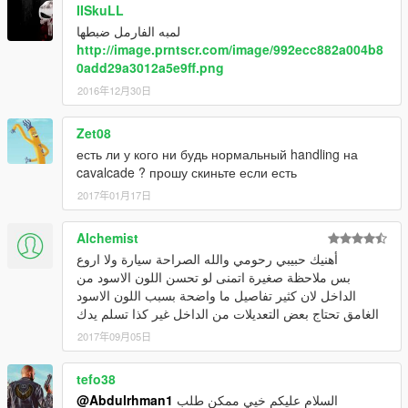
IISkuLL
لمبه الفارمل ضبطها
http://image.prntscr.com/image/992ecc882a004b8
0add29a3012a5e9ff.png
2016年12月30日
Zet08
есть ли у кого ни будь нормальный handling на
cavalcade ? прошу скиньте если есть
2017年01月17日
Alchemist
أهنيك حبيبي رحومي والله الصراحة سيارة ولا اروع
بس ملاحظة صغيرة اتمنى لو تحسن اللون الاسود من
الداخل لان كثير تفاصيل ما واضحة بسبب اللون الاسود
الغامق تحتاج بعض التعديلات من الداخل غير كذا تسلم يدك
2017年09月05日
tefo38
@Abdulrhman1
السلام عليكم خيي ممكن طلب