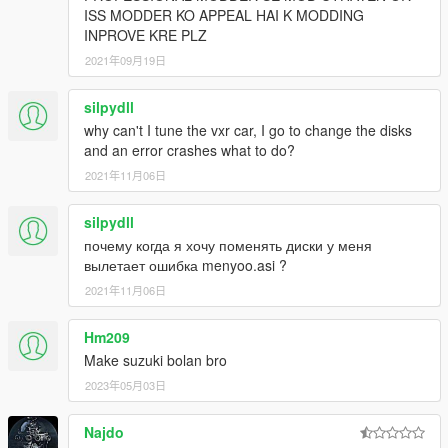
ISS MODDER KO APPEAL HAI K MODDING
INPROVE KRE PLZ
2021年09月19日
silpydll
why can't I tune the vxr car, I go to change the disks
and an error crashes what to do?
2021年11月06日
silpydll
почему когда я хочу поменять диски у меня
вылетает ошибка menyoo.asi ?
2021年11月06日
Hm209
Make suzuki bolan bro
2023年05月03日
Najdo