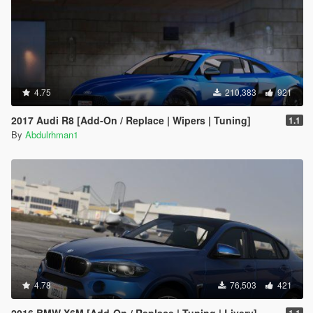
4.75
210,383
921
2017 Audi R8 [Add-On / Replace | Wipers | Tuning]
1.1
By
Abdulrhman1
4.78
76,503
421