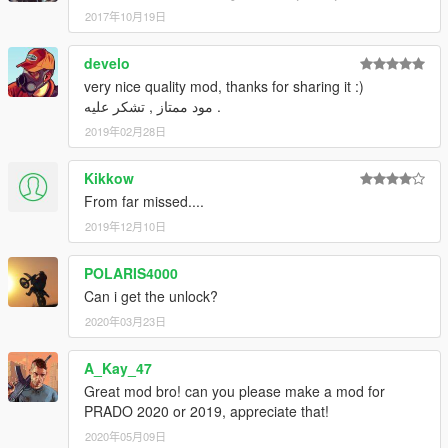
2017年10月19日
develo
very nice quality mod, thanks for sharing it :)
مود ممتاز , تشكر عليه .
2019年02月28日
Kikkow
From far missed....
2019年12月10日
POLARIS4000
Can i get the unlock?
2020年03月23日
A_Kay_47
Great mod bro! can you please make a mod for
PRADO 2020 or 2019, appreciate that!
2020年05月09日