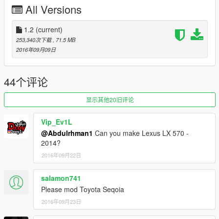
x64e/levels/gta/vehicles
All Versions
========================================
لاندكروزر فكسار 2016
------------------------
1.2
(current)
التغييرات:
253,340次下载
, 71.5 MB
اصلاح بعض الاخطاء
2016年09月09日
المميزات:
السيارة ماتختفي من بعيد
العدادات شغالة
44个评论
انعكاس مرايا حقيقي
تغبيره على سيارة
显示其他20旧评论
مافي تضليل على قزاز الانوار
الدركسون شغال
Vip_Ev1L
اليدين على الدركسون
@Abdulrhman1
Can you make Lexus LX 570 -
القزاز يتكسر
2014?
2016年09月22日
التثبيت:
x64e/levels/gta/vehicles
salamon741
Please mod Toyota Seqoia
2016年09月23日