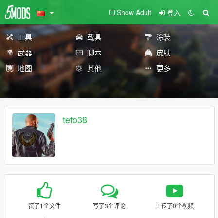
Show Adult
登入
工具
载具
涂装
武器
脚本
皮肤
地图
其他
更多
tefo38
赞了1个文件
写了3个评论
上传了0个视频