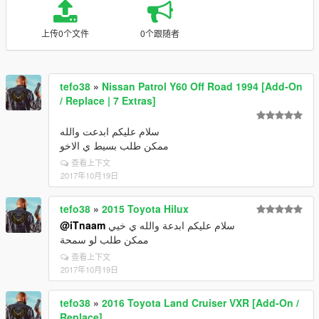
上传0个文件
0个跟随者
tefo38
»
Nissan Patrol Y60 Off Road 1994 [Add-On
/ Replace | 7 Extras]
سلام عليكم ابدعت والله
ممكن طلب بسيط ي الاخو
查看上下文
2017年10月19日
tefo38
»
2015 Toyota Hilux
@iTnaam
سلام عليكم ابدعة والله ي خيي
ممكن طلب لو سمحة
查看上下文
2017年10月19日
tefo38
»
2016 Toyota Land Cruiser VXR [Add-On /
Replace]