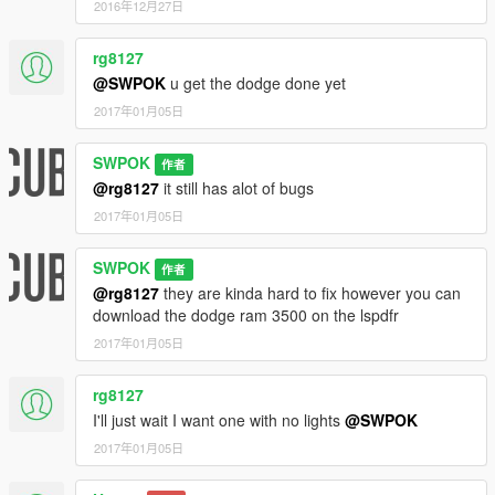
2016年12月27日
rg8127
@SWPOK
u get the dodge done yet
2017年01月05日
SWPOK
作者
@rg8127
it still has alot of bugs
2017年01月05日
SWPOK
作者
@rg8127
they are kinda hard to fix however you can
download the dodge ram 3500 on the lspdfr
2017年01月05日
rg8127
I'll just wait I want one with no lights
@SWPOK
2017年01月05日