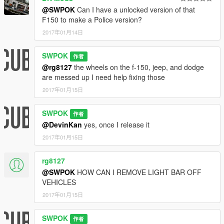
@SWPOK
Can I have a unlocked version of that
F150 to make a Police version?
2017年01月14日
SWPOK
作者
@rg8127
the wheels on the f-150, jeep, and dodge
are messed up I need help fixing those
2017年01月15日
SWPOK
作者
@DevinKan
yes, once I release it
2017年01月15日
rg8127
@SWPOK
HOW CAN I REMOVE LIGHT BAR OFF
VEHICLES
2017年01月15日
SWPOK
作者