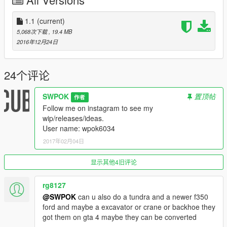
Bugs:
☆ Gauges do not work
1.1
(current)
*Will fix this bugs as soon as possible
5,068次下载
, 19.4 MB
2016年12月24日
Spawn name : tahoe
Upcoming mod:
24个评论
*2015 jeep wrangler (Fast & furious 7 version)
*2004 porsche 997 turbo
SWPOK
置顶帖
作者
* 2015 ford f150
Follow me on instagram to see my
* 2010 toyota 4runner
wip/releases/ideas.
* 2014 dodge 3500 ram dually
User name: wpok6034
* 2005 ford F150 king ranch
2017年02月04日
显示其他4旧评论
rg8127
@SWPOK
can u also do a tundra and a newer f350
ford and maybe a excavator or crane or backhoe they
got them on gta 4 maybe they can be converted