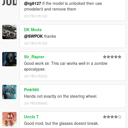
@rg8127
If the model is unlocked then use
zmodeler3 and remove them
2017年01月15日
DK Mods
@SWPOK
thanks
2017年01月15日
Sir_Rapter
Good work sir. This car works well in a zombie
apocalypse.
2017年01月26日
Pmk980
Hands not exactly on the steering wheel.
2017年03月09日
Uncle T
Good mod, but the glasses doesnt break.