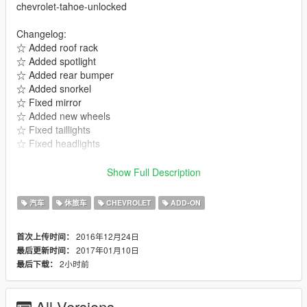
chevrolet-tahoe-unlocked
Changelog:
☆ Added roof rack
☆ Added spotlight
☆ Added rear bumper
☆ Added snorkel
☆ Fixed mirror
☆ Added new wheels
☆ Fixed taillights
☆ Fixed headlights
Features:
Show Full Description
☆ 4 bumpers
☆ roof rack
汽车
休旅车
CHEVROLET
ADD-ON
☆ rear bumper
☆ snorkel
2016年12月24日
首次上传时间：
2017年01月10日
最后更新时间：
Fixed:
2小时前
最后下载：
☆ No tints on headlights, taillights and windscreen
☆ Hands on steering wheel
All Versions