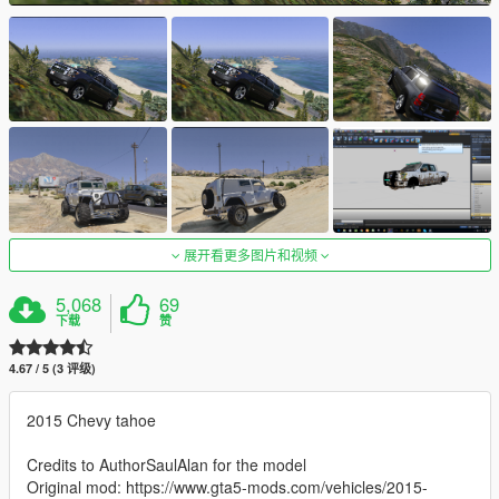
展开看更多图片和视频
5,068
69
下载
赞
4.67 / 5 (3 评级)
2015 Chevy tahoe
Credits to AuthorSaulAlan for the model
Original mod: https://www.gta5-mods.com/vehicles/2015-