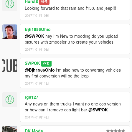
Hurst8
封号
Looking forward to that ram and f150, and jeep!!!
2017年01月10日
Bjh1986Ohio
@SWPOK
hey I'm New to modding do you upload
pictures with zmodeler 3 to create your vehicles
2017年01月10日
SWPOK
作者
@Bjh1986Ohio
I'm also new to converting vehicles
my first conversion will be the jeep
2017年01月11日
rg8127
Any news on them trucks I want no one cop version
or how can I remove cop light bar
@SWPOK
2017年01月14日
DK Mods