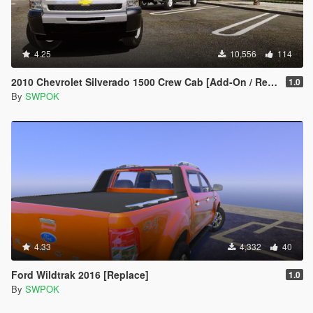
4.25
10,556
114
2010 Chevrolet Silverado 1500 Crew Cab [Add-On / Replace | Animated]
1.0
By
SWPOK
4.33
4,332
40
Ford Wildtrak 2016 [Replace]
1.0
By
SWPOK