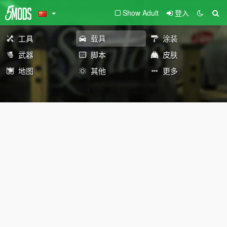
Show Adult
登入
工具
载具
涂装
武器
脚本
皮肤
地图
其他
更多