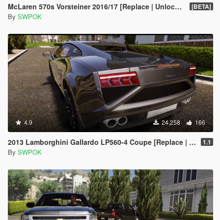
McLaren 570s Vorsteiner 2016/17 [Replace | Unlocked]
[BETA]
By
SWPOK
4.9
24,258
166
2013 Lamborghini Gallardo LP560-4 Coupe [Replace | Unlocked]
1.1
By
SWPOK