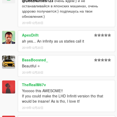
@DeezNutties123
очень ждем:) и не
останавливайся в японских машинах, очень
здорово получается:) подпишусь на твои
обновления:)
2019年12月20日
ApexDrift
ah yes... An infinity as us staties call it
2019年12月20日
BassBoosted_
Beautiful ⭐️
2019年12月20日
TheRealM67v
Yooooo this AWESOME!!
If you could make the LHD Infiniti version tho that
would be insane! As is tho, I love it!
2019年12月22日