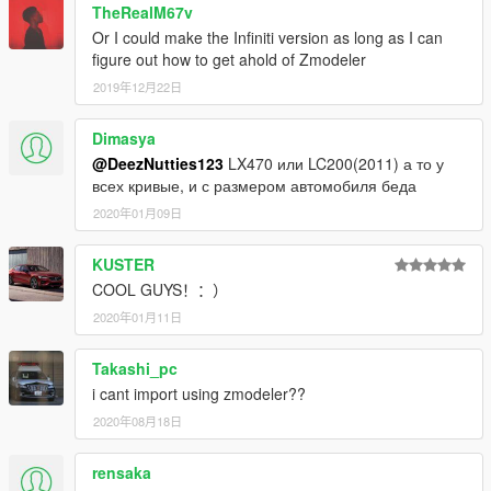
TheRealM67v
Or I could make the Infiniti version as long as I can
figure out how to get ahold of Zmodeler
2019年12月22日
Dimasya
@DeezNutties123
LX470 или LC200(2011) а то у
всех кривые, и с размером автомобиля беда
2020年01月09日
KUSTER
COOL GUYS！：）
2020年01月11日
Takashi_pc
i cant import using zmodeler??
2020年08月18日
rensaka