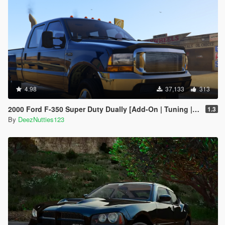
4.98
37,133
313
2000 Ford F-350 Super Duty Dually [Add-On | Tuning | LODs | Template | Unlocked]
1.3
By
DeezNutties123