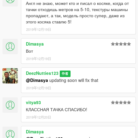
Англ не знаю, может кто и писал о косяке, когда от
тачки отходишь метров на 5-10, текстуры машины
пропадают, а так, модель просто супер, даже из
этого косяка ставлю 5!
2019年12月19日
Dimasya
Вот
2019年12月19日
DeezNutties123
作者
@Dimasya
updating soon will fix that
2019年12月19日
vitya93
КЛАССНАЯ ТАЧКА СПАСИБО!
2019年12月20日
Dimasya