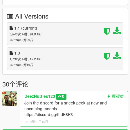
All Versions
1.1
(current)
5,843次下载
, 24.9 MB
2019年12月25日
1.0
1,132次下载
, 19.2 MB
2019年12月15日
30个评论
DeezNutties123
置顶帖
作者
Join the discord for a sneek peek at new and
upcoming models
https://discord.gg/thdE8P3
2019年12月15日