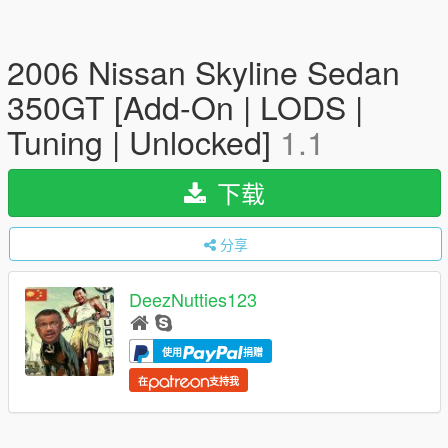
2006 Nissan Skyline Sedan
350GT [Add-On | LODS |
Tuning | Unlocked]
1.1
下载
分享
DeezNutties123
使用
捐赠
在
支持我