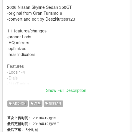
2006 Nissan Skyline Sedan 350GT
-original from Gran Turismo 6
-convert and edit by DeezNutties123
1.1 features/changes
-proper Lods
-HQ mirrors
-optimized
-rear indicators
Features
-Lods 1-4
-Dials
-(11)Tuning
-Hands on wheel
Show Full Description
-Interior emissives
-Dirtmapped body, windows, and lights
ADD-ON
汽车
NISSAN
-Templated
-Breakable windows
2019年12月15日
首次上传时间：
-Correct collision
2019年12月25日
最后更新时间：
-UNLOCKED
5小时前
最后下载：