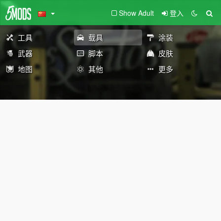
Show Adult
登入
工具
载具
涂装
武器
脚本
皮肤
地图
其他
更多