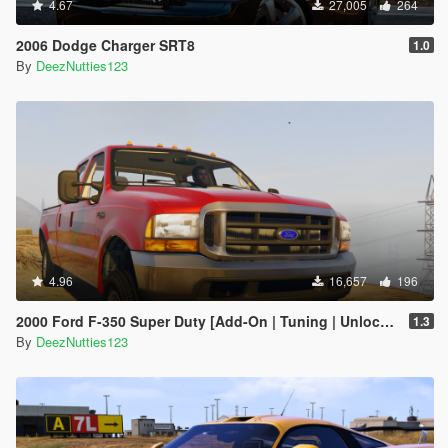
4.67
27,005
264
2006 Dodge Charger SRT8
1.0
By
DeezNutties123
4.96
16,657
196
2000 Ford F-350 Super Duty [Add-On | Tuning | Unlocked]
1.3
By
DeezNutties123