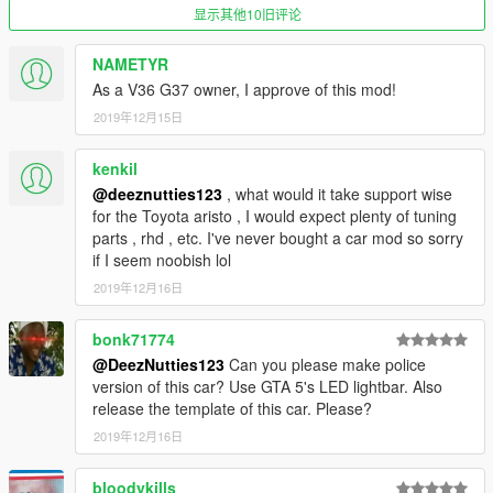
显示其他10旧评论
NAMETYR
As a V36 G37 owner, I approve of this mod!
2019年12月15日
kenkil
@deeznutties123
, what would it take support wise
for the Toyota aristo , I would expect plenty of tuning
parts , rhd , etc. I've never bought a car mod so sorry
if I seem noobish lol
2019年12月16日
bonk71774
@DeezNutties123
Can you please make police
version of this car? Use GTA 5's LED lightbar. Also
release the template of this car. Please?
2019年12月16日
bloodykills