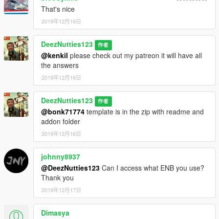
That's nice
2019年12月16日
DeezNutties123
作者
@kenkil
please check out my patreon it will have all
the answers
2019年12月16日
DeezNutties123
作者
@bonk71774
template is in the zip with readme and
addon folder
2019年12月16日
johnny8937
@DeezNutties123
Can I access what ENB you use?
Thank you
2019年12月17日
Dimasya