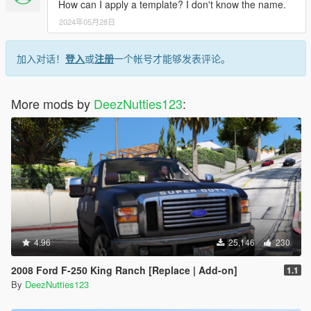
How can I apply a template? I don't know the name.
2024年05月28日
加入对话！
登入
或
注册
一个帐号才能够发表评论。
More mods by
DeezNutties123
:
4.96
25,146
230
2008 Ford F-250 King Ranch [Replace | Add-on]
1.1
By
DeezNutties123