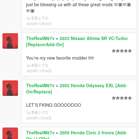
just be blessing us with all these great mods 🫶🏾🫶🏾
🫶🏾
查看上下文
2023年11月04日
TheRealM67v
»
2023 Nissan Altima SR VC-Turbo
[Replace/Add-On]
You’re my new favorite modder frfr
查看上下文
2023年11月04日
TheRealM67v
»
2002 Honda Odyssey EXL [Add-
On/Replace]
LET’S FKING GOOOOOOO
查看上下文
2023年11月04日
TheRealM67v
»
2005 Honda Civic 2 fronts [Add-
On | LODs]