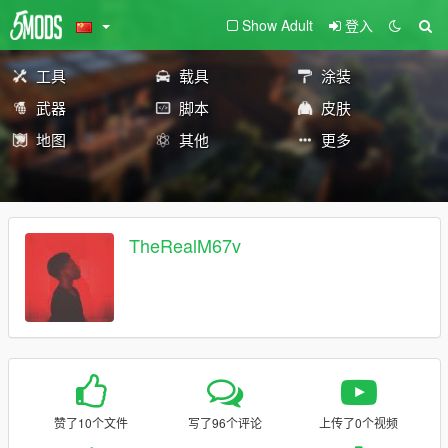
Show Adult
登入
工具
载具
涂装
武器
脚本
皮肤
地图
其他
更多
TheRealM67v
赞了10个文件
写了96个评论
上传了0个视频