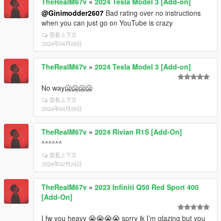
TheRealM67v
»
2024 Tesla Model 3 [Add-on]
@Ginimodder2607
Bad rating over no instructions
when you can just go on YouTube is crazy
查看上下文
2024年04月09日
TheRealM67v
»
2024 Tesla Model 3 [Add-on]
No way🥶🥶🥶🥶
查看上下文
2024年04月09日
TheRealM67v
»
2024 Rivian R1S [Add-On]
^^^^^^
查看上下文
2024年02月24日
TheRealM67v
»
2023 Infiniti Q50 Red Sport 400
[Add-On]
I fw you heavy 😭😭😭😭 sorry ik I’m glazing but you