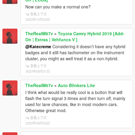
Now can you make a normal one?
查看上下文
2023年10月20日
TheRealM67v
»
Toyota Camry Hybrid 2019 [Add-
On | Extras | Vehfuncs V ]
@Katecreme
Considering it doesn’t have any hybrid
badges and it still has tachometer on the instrument
cluster, you might as well treat it as a non-hybrid.
查看上下文
2023年08月31日
TheRealM67v
»
Auto Blinkers Lite
I think what would be really cool is a button that will
flash the turn signal 3-times and then turn off, mainly
used for lane chances, like in most modern cars.
Otherwise great mod.
查看上下文
2023年08月25日