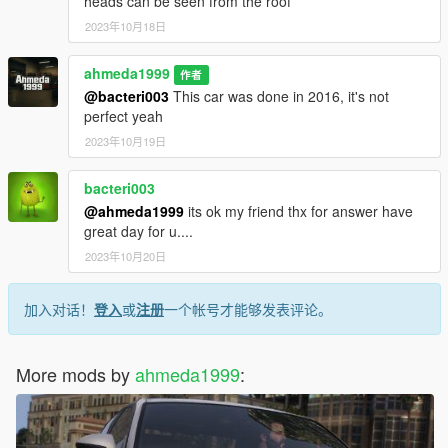
heads can be seen from the roof
2023年10月18日
ahmeda1999
作者
@bacteri003
This car was done in 2016, it's not
perfect yeah
2023年10月19日
bacteri003
@ahmeda1999
its ok my friend thx for answer have
great day for u....
2023年10月20日
加入对话！
登入
或
注册
一个帐号才能够发表评论。
More mods by
ahmeda1999
: