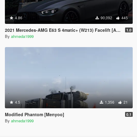
4.86
90,092
445
2021 Mercedes-AMG E63 S 4matic+ (W213) Facelift [Add-On]
1.0
By
ahmeda1999
4.5
1,356
21
Modified Phantom [Menyoo]
0.1
By
ahmeda1999