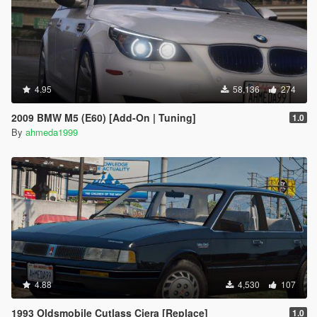
4.95
58,136
274
2009 BMW M5 (E60) [Add-On | Tuning]
1.0
By
ahmeda1999
4.88
4,530
107
1993 Oldsmobile Cutlass Ciera [Replace]
1.0