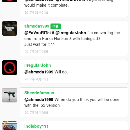
would make it complete.
2017年03月01日
ahmeda1999
作者
@FaVouRiTe18
@IrregularJohn
I'm converting the
one from Forza Horizon 3 with tunings :D
Just wait for it ^^
2017年03月24日
IrregularJohn
@ahmeda1999
Will do.
2017年04月01日
SheerInfamous
@ahmeda1999
When do you think you will be done
with the '55 version
2017年05月06日
Indieboy111