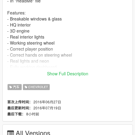
- In "ReadMe" file
Features:
- Breakable windows & glass
- HQ interior
- 3D engine
- Real interior lights
- Working steering wheel
- Correct player position
- Correct hands on steering wheel
- Real lights and neon
- Fully working dashboard
- Real chrome details
Show Full Description
- Correct collision
- Roof painted as paint 2
汽车
CHEVROLET
Bugs:
2016年06月27日
首次上传时间：
- Front lights corona isn't correct
2016年07月19日
最后更新时间：
8小时前
最后下载：
Replacement: tornado
All Versions