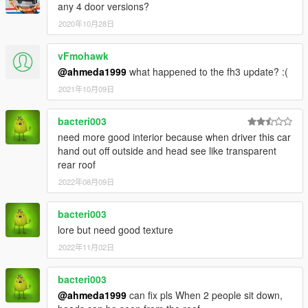
any 4 door versions?
2020年10月28日
vFmohawk
@ahmeda1999
what happened to the fh3 update? :(
2021年10月09日
bacteri003
need more good interior because when driver this car
hand out off outside and head see like transparent
rear roof
2022年08月09日
bacteri003
lore but need good texture
2022年11月02日
bacteri003
@ahmeda1999
can fix pls When 2 people sit down,