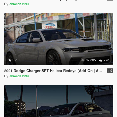
By
ahmeda1999
5.0
32,005
220
2021 Dodge Charger SRT Hellcat Redeye [Add-On | Animated | Tuning Parts]
1.0
By
ahmeda1999