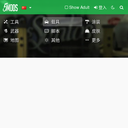
Show Adult
登入
工具
载具
涂装
武器
脚本
皮肤
地图
其他
更多