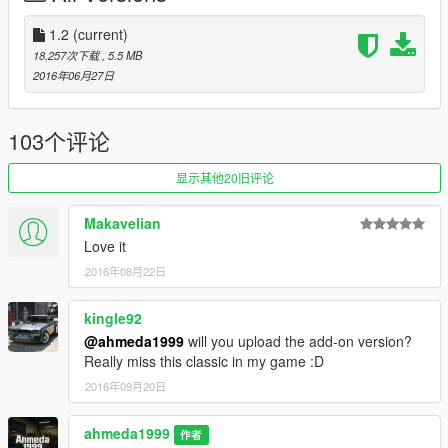
1.2
(current)
18,257次下载
, 5.5 MB
2016年06月27日
103个评论
显示其他20旧评论
Makavelian
Love it
2016年08月22日
kingle92
@ahmeda1999
will you upload the add-on version?
Really miss this classic in my game :D
2016年09月20日
ahmeda1999
作者