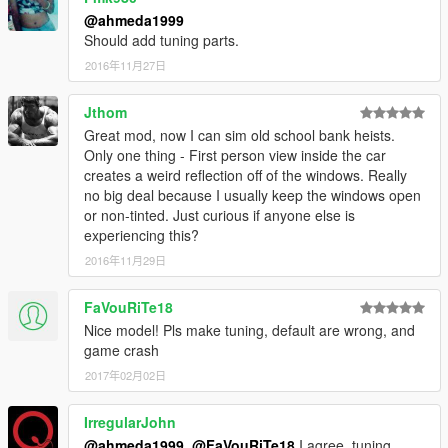
@ahmeda1999
Should add tuning parts.
2016年11月27日
Jthom
Great mod, now I can sim old school bank heists.
Only one thing - First person view inside the car
creates a weird reflection off of the windows. Really
no big deal because I usually keep the windows open
or non-tinted. Just curious if anyone else is
experiencing this?
2016年11月29日
FaVouRiTe18
Nice model! Pls make tuning, default are wrong, and
game crash
2017年02月02日
IrregularJohn
@ahmeda1999
,
@FaVouRiTe18
I agree, tuning