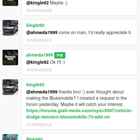
@kingle92
Maybe :)
2016年09月20日
kingle92
@ahmeda1999
come on man, I'd really appreciate it.
2016年09月21日
ahmeda1999
作者
@kingle92
Ok I'll :)
2016年09月21日
kingle92
@ahmeda1999
thanks bro! :) ever thought about
making the Bluesmobile? I created a request in the
forum yesterday. Maybe it will catch your interest.
https://forums.gta5-mods.com/topic/2097/vehicle-
dodge-monaco-bluesmobile-74-add-on
2016年09月21日
Pmk980