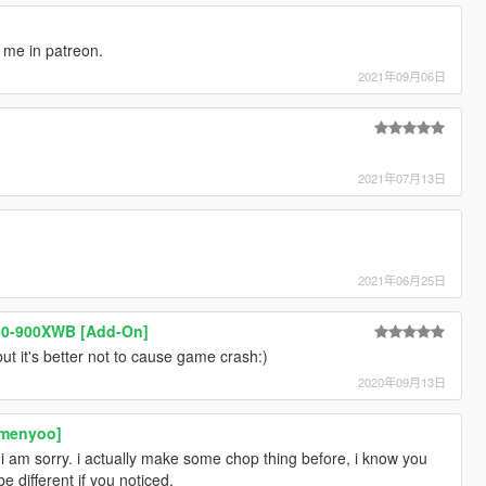
t me in patreon.
2021年09月06日
2021年07月13日
2021年06月25日
350-900XWB [Add-On]
t it's better not to cause game crash:)
2020年09月13日
[menyoo]
 i am sorry. i actually make some chop thing before, i know you
e different if you noticed.