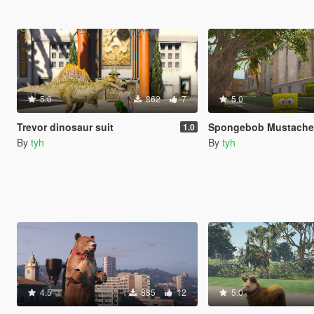
5.0
862
7
5.0
Trevor dinosaur suit
Spongebob Mustache
1.0
By
tyh
By
tyh
4.5
885
12
5.0