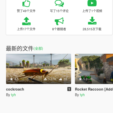
赞了49个文件
写了15个评论
上传了1个视频
上传17个文件
8个跟随者
28,515次下载
最新的文件
(全部)
4.5
1,078
22
5.0
cockroach
Rocket Raccoon [Add
1
By
tyh
By
tyh