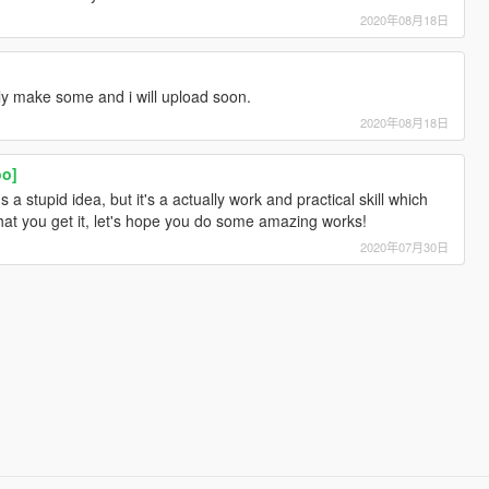
2020年08月18日
lly make some and i will upload soon.
2020年08月18日
oo]
it's a stupid idea, but it's a actually work and practical skill which
hat you get it, let's hope you do some amazing works!
2020年07月30日