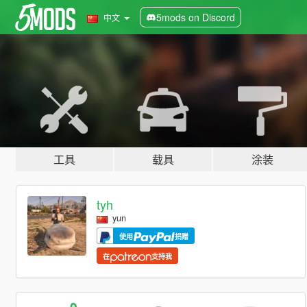
5mods on Discord
中文
工具
载具
涂装
tyh
yun
使用
捐赠
在
支持我