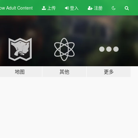
ow Adult
Content
上传
登入
注册
地图
其他
更多