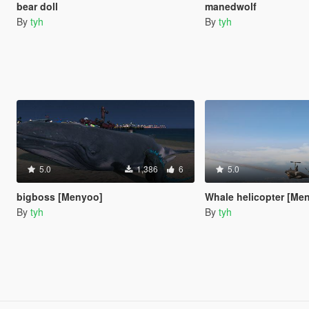
bear doll
manedwolf
By
tyh
By
tyh
5.0
1,386
6
5.0
bigboss [Menyoo]
Whale helicopter [Me
By
tyh
By
tyh