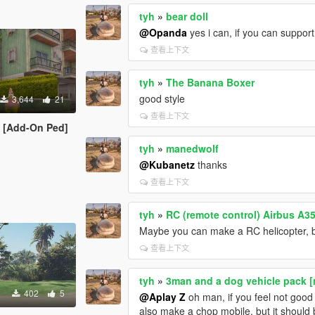
tyh
»
bear doll
@Opanda
yes i can, if you can suppor
查看上下文
tyh
»
The Banana Boxer
good style
3,644
21
查看上下文
 [Add-On Ped]
tyh
»
manedwolf
@Kubanetz
thanks
查看上下文
tyh
»
RC (remote control) Airbus A
Maybe you can make a RC helicopter, bu
查看上下文
tyh
»
3man and a dog vehicle pack 
402
5
@Aplay Z
oh man, if you feel not good
also make a chop mobile, but it should b