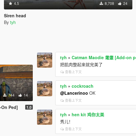
4.5
8,708
24
Siren head
By
tyh
tyh
»
Catman Maodie 耄耋 [Add-on p
把肌肉整起来就完美了
查看上下文
tyh
»
cockroach
@Lancerinoo
OK
744
14
查看上下文
-On Ped]
1.0
tyh
»
hen kit 鸡你太美
秀儿！
查看上下文