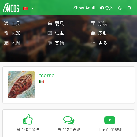
Show Adult
登入
工具
载具
涂装
武器
脚本
皮肤
地图
其他
更多
tserna
赞了40个文件
写了12个评论
上传了0个视频