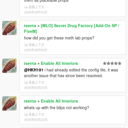
them as placeable props
查看上下文
2025年08月30日
tserna
»
[MLO] Secret Drug Factory [Add-On SP /
FiveM]
how did you get these meth lab props?
查看上下文
2025年08月29日
tserna
»
Enable All Interiors
@HKH191
i had already edited the config file, it was
another issue that has since been resolved.
查看上下文
2025年06月24日
tserna
»
Enable All Interiors
whats up with the blips not working?
查看上下文
2025年06月23日