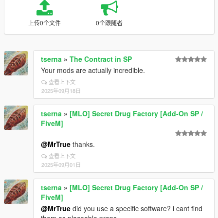
上传0个文件
0个跟随者
tserna
»
The Contract in SP
Your mods are actually incredible.
查看上下文
2025年09月18日
tserna
»
[MLO] Secret Drug Factory [Add-On SP /
FiveM]
@MrTrue
thanks.
查看上下文
2025年09月01日
tserna
»
[MLO] Secret Drug Factory [Add-On SP /
FiveM]
@MrTrue
did you use a specific software? i cant find