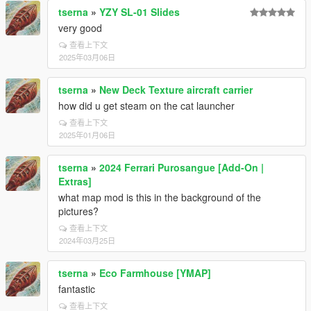
tserna
»
YZY SL-01 Slides
very good
查看上下文
2025年03月06日
tserna
»
New Deck Texture aircraft carrier
how did u get steam on the cat launcher
查看上下文
2025年01月06日
tserna
»
2024 Ferrari Purosangue [Add-On |
Extras]
what map mod is this in the background of the
pictures?
查看上下文
2024年03月25日
tserna
»
Eco Farmhouse [YMAP]
fantastic
查看上下文