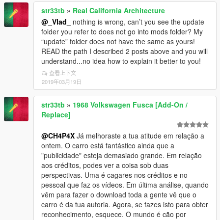
str33tb
»
Real California Architecture
@_Vlad_
nothing is wrong, can’t you see the update
folder you refer to does not go into mods folder? My
“update” folder does not have the same as yours!
READ the path I described 2 posts above and you will
understand...no idea how to explain it better to you!
查看上下文
2019年03月19日
str33tb
»
1968 Volkswagen Fusca [Add-On /
Replace]
@CH4P4X
Já melhoraste a tua atitude em relação a
ontem. O carro está fantástico ainda que a
"publicidade" esteja demasiado grande. Em relação
aos créditos, podes ver a coisa sob duas
perspectivas. Uma é cagares nos créditos e no
pessoal que faz os vídeos. Em última análise, quando
vêm para fazer o download toda a gente vê que o
carro é da tua autoria. Agora, se fazes isto para obter
reconhecimento, esquece. O mundo é cão por