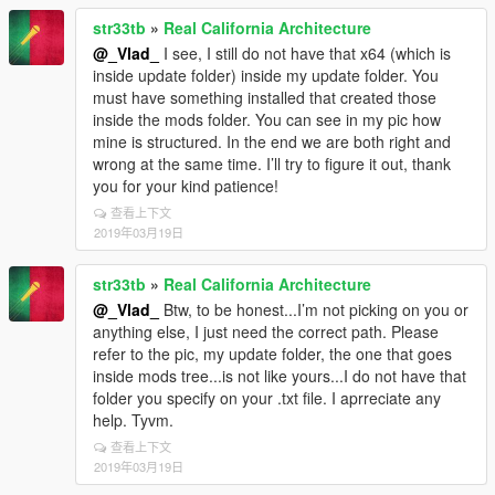
str33tb
»
Real California Architecture
@_Vlad_
I see, I still do not have that x64 (which is
inside update folder) inside my update folder. You
must have something installed that created those
inside the mods folder. You can see in my pic how
mine is structured. In the end we are both right and
wrong at the same time. I’ll try to figure it out, thank
you for your kind patience!
查看上下文
2019年03月19日
str33tb
»
Real California Architecture
@_Vlad_
Btw, to be honest...I’m not picking on you or
anything else, I just need the correct path. Please
refer to the pic, my update folder, the one that goes
inside mods tree...is not like yours...I do not have that
folder you specify on your .txt file. I aprreciate any
help. Tyvm.
查看上下文
2019年03月19日