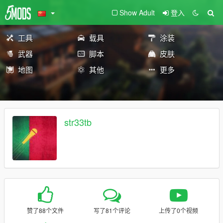
Show Adult
登入
工具
载具
涂装
武器
脚本
皮肤
地图
其他
更多
str33tb
赞了88个文件
写了81个评论
上传了0个视频