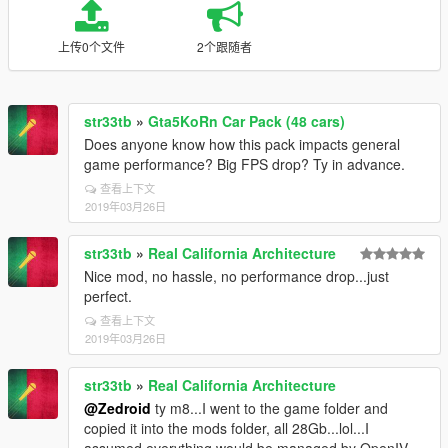
上传0个文件
2个跟随者
str33tb
»
Gta5KoRn Car Pack (48 cars)
Does anyone know how this pack impacts general
game performance? Big FPS drop? Ty in advance.
查看上下文
2019年03月26日
str33tb
»
Real California Architecture
Nice mod, no hassle, no performance drop...just
perfect.
查看上下文
2019年03月26日
str33tb
»
Real California Architecture
@Zedroid
ty m8...I went to the game folder and
copied it into the mods folder, all 28Gb...lol...I