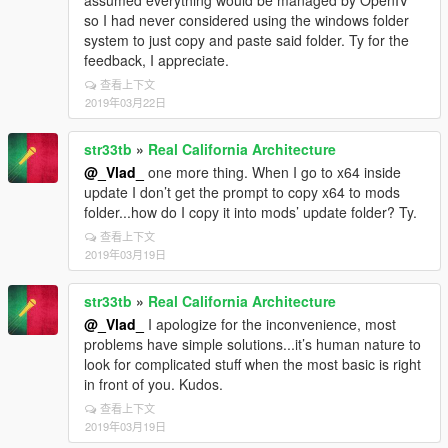
assumed everything would be managed by OpenIV
so I had never considered using the windows folder
system to just copy and paste said folder. Ty for the
feedback, I appreciate.
查看上下文
2019年03月22日
str33tb
»
Real California Architecture
@_Vlad_
one more thing. When I go to x64 inside
update I don’t get the prompt to copy x64 to mods
folder...how do I copy it into mods’ update folder? Ty.
查看上下文
2019年03月19日
str33tb
»
Real California Architecture
@_Vlad_
I apologize for the inconvenience, most
problems have simple solutions...it’s human nature to
look for complicated stuff when the most basic is right
in front of you. Kudos.
查看上下文
2019年03月19日