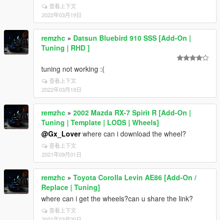
查看上下文
2022年03月19日
remzhc
»
Datsun Bluebird 910 SSS [Add-On |
Tuning | RHD ]
tuning not working :(
查看上下文
2022年03月19日
remzhc
»
2002 Mazda RX-7 Spirit R [Add-On |
Tuning | Template | LODS | Wheels]
@Gx_Lover
where can i download the wheel?
查看上下文
2021年09月01日
remzhc
»
Toyota Corolla Levin AE86 [Add-On /
Replace | Tuning]
where can i get the wheels?can u share the link?
查看上下文
2021年03月20日