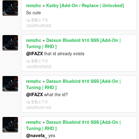
remzhc
»
Karby [Add-On / Replace | Unlocked]
So cute
查看上下文
2022年04月08日
remzhc
»
Datsun Bluebird 910 SSS [Add-On |
Tuning | RHD ]
@lFAZX
that id already exists
查看上下文
2022年03月20日
remzhc
»
Datsun Bluebird 910 SSS [Add-On |
Tuning | RHD ]
@lFAZX
what the id?
查看上下文
2022年03月19日
remzhc
»
Datsun Bluebird 910 SSS [Add-On |
Tuning | RHD ]
@navefa_
yes