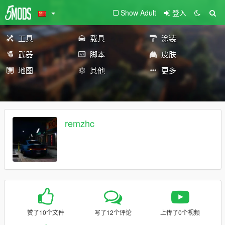
Show Adult
登入
工具
载具
涂装
武器
脚本
皮肤
地图
其他
更多
remzhc
赞了10个文件
写了12个评论
上传了0个视频