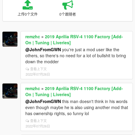
上传0个文件
0个跟随者
remzhc
»
2019 Aprilia RSV-4 1100 Factory [Add-
On | Tuning | Liveries]
@JohnFromGWN
you're just a mod user like the
others, so there's no need for a lot of bullshit to bring
down the modder
查看上下文
2022年07月26日
remzhc
»
2019 Aprilia RSV-4 1100 Factory [Add-
On | Tuning | Liveries]
@JohnFromGWN
this man doesn't think in his words
even though maybe he is also using another mod that
has ownership rights, so funny lol
查看上下文
2022年07月26日