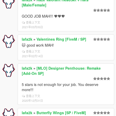
[Male/Female]
GOOD JOB MAH!!! 💖💖💖
查看上下文
2021年03月05日
lafa2k
»
Valentines Ring [FiveM / SP]
🐱 good work MAH!
查看上下文
2021年02月14日
lafa2k
»
[MLO] Designer Penthouse: Remake
[Add-On SP]
5 stars is not enough for your job. You deserve
more!!!
查看上下文
2020年12月31日
lafa2k
»
Butterfly Wings [SP / FiveM]