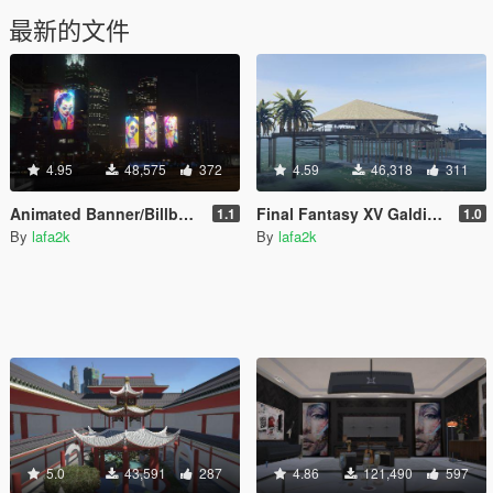
最新的文件
4.95
48,575
372
4.59
46,318
311
Animated Banner/Billboard [Add-On]
Final Fantasy XV Galdin Quay [Add-On SP | OIV / FiveM]
1.1
1.0
By
lafa2k
By
lafa2k
5.0
43,591
287
4.86
121,490
597