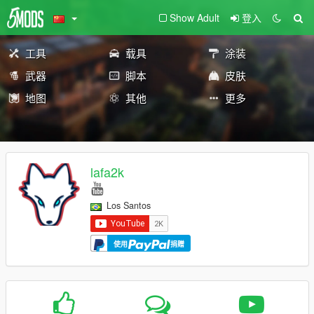
Show Adult
登入
工具
载具
涂装
武器
脚本
皮肤
地图
其他
更多
lafa2k
Los Santos
使用
捐赠