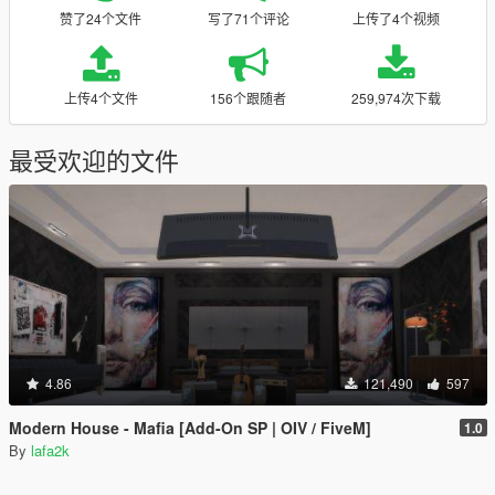
赞了24个文件
写了71个评论
上传了4个视频
上传4个文件
156个跟随者
259,974次下载
最受欢迎的文件
4.86
121,490
597
Modern House - Mafia [Add-On SP | OIV / FiveM]
1.0
By
lafa2k