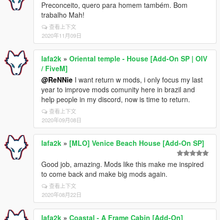
Preconceito, quero para homem também. Bom
trabalho Mah!
查看上下文
2020年11月09日
lafa2k
»
Oriental temple - House [Add-On SP | OIV
/ FiveM]
@ReNNie
I want return w mods, i only focus my last
year to improve mods comunity here in brazil and
help people in my discord, now is time to return.
查看上下文
2020年09月08日
lafa2k
»
[MLO] Venice Beach House [Add-On SP]
Good job, amazing. Mods like this make me inspired
to come back and make big mods again.
查看上下文
2020年08月22日
lafa2k
»
Coastal - A Frame Cabin [Add-On]