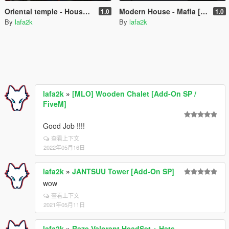
Oriental temple - House [Add-On SP | OIV / FiveM]
Modern House - Mafia [Add-On SP | OIV / FiveM]
1.0
1.0
By
lafa2k
By
lafa2k
lafa2k
»
[MLO] Wooden Chalet [Add-On SP /
FiveM]
Good Job !!!!
查看上下文
2022年05月16日
lafa2k
»
JANTSUU Tower [Add-On SP]
wow
查看上下文
2021年05月11日
lafa2k
»
Raze Valorant HeadSet + Hats