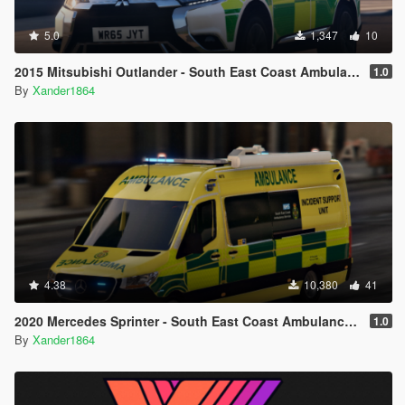
5.0
1,347
10
2015 Mitsubishi Outlander - South East Coast Ambulance Service [Reskin]
1.0
By
Xander1864
4.38
10,380
41
2020 Mercedes Sprinter - South East Coast Ambulance Service - Incident Support Unit [ELS]
1.0
By
Xander1864