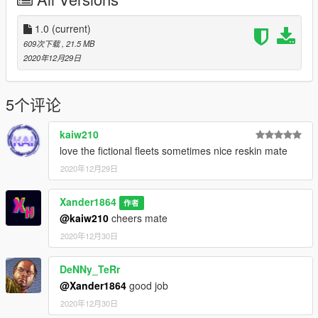
Discord: https://discord.gg/sbqam3g
Enjoy!
1.0
(current)
609次下载
, 21.5 MB
2020年12月29日
5个评论
kaiw210
love the fictional fleets sometimes nice reskin mate
2020年12月29日
Xander1864
作者
@kaiw210
cheers mate
2020年12月30日
DeNNy_TeRr
@Xander1864
good job
2020年12月30日