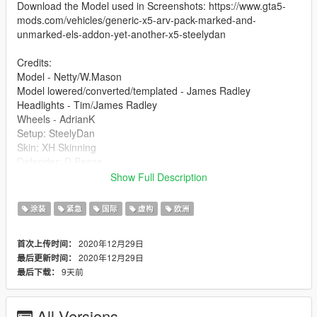
Download the Model used in Screenshots: https://www.gta5-
mods.com/vehicles/generic-x5-arv-pack-marked-and-
unmarked-els-addon-yet-another-x5-steelydan
Credits:
Model - Netty/W.Mason
Model lowered/converted/templated - James Radley
Headlights - Tim/James Radley
Wheels - AdrianK
Setup: SteelyDan
Skin: XH Skinning
Defender: D.Pease
Ions/Spitfire: J.Radley
Show Full Description
Gunlocker: D.Pease
MDT/Optilink: D.Pease
涂装
紧急
国际
虚构
欧洲
Follow SteelyDan (The Model Creator)
2020年12月29日
首次上传时间：
Twitter: @Stee1yDan
2020年12月29日
最后更新时间：
Discord: https://discord.gg/FeJV45Y
9天前
最后下载：
Follow Me:
Twitter: @XAHargreaves
All Versions