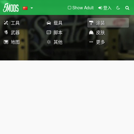
Show Adult
登入
工具
载具
涂装
武器
脚本
皮肤
地图
其他
更多