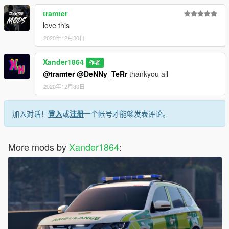
tramter
love this
2020年12月30日
Xander1864
作者
@tramter
@DeNNy_TeRr
thankyou all
2020年12月30日
加入对话！
登入
或
注册
一个帐号才能够发表评论。
More mods by
Xander1864
: