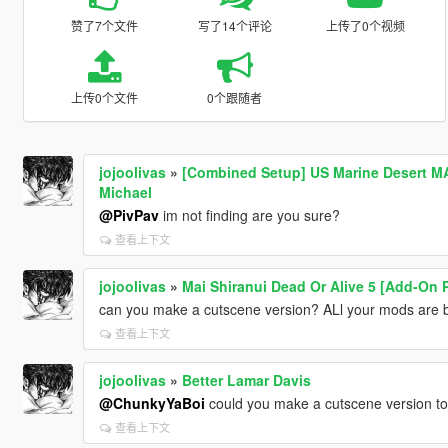
赞了7个文件
写了14个评论
上传了0个视频
上传0个文件
0个跟随者
jojoolivas
»
[Combined Setup] US Marine Desert MAR
Michael
@PivPav
im not finding are you sure?
查看上下文
jojoolivas
»
Mai Shiranui Dead Or Alive 5 [Add-On 
can you make a cutscene version? ALl your mods are bea
查看上下文
jojoolivas
»
Better Lamar Davis
@ChunkyYaBoi
could you make a cutscene version t
查看上下文