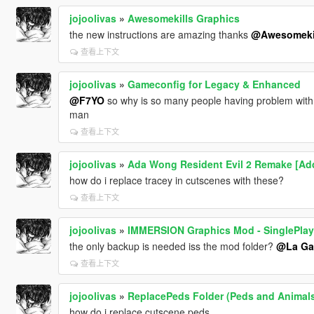
jojoolivas
»
Awesomekills Graphics
the new instructions are amazing thanks
@Awesomeki
查看上下文
jojoolivas
»
Gameconfig for Legacy & Enhanced
@F7YO
so why is so many people having problem wit
man
查看上下文
jojoolivas
»
Ada Wong Resident Evil 2 Remake [Add
how do i replace tracey in cutscenes with these?
查看上下文
jojoolivas
»
IMMERSION Graphics Mod - SinglePlaye
the only backup is needed iss the mod folder?
@La Ga
查看上下文
jojoolivas
»
ReplacePeds Folder (Peds and Animal
how do i replace cutscene peds