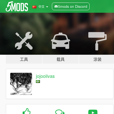
5mods on Discord
中文
工具
载具
涂装
jojoolivas