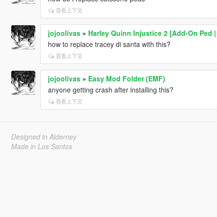
查看上下文
jojoolivas
»
Harley Quinn Injustice 2 [Add-On Ped |
how to replace tracey di santa with this?
查看上下文
jojoolivas
»
Easy Mod Folder (EMF)
anyone getting crash after installing this?
查看上下文
Designed in Alderney
Made in Los Santos