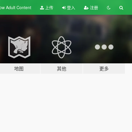
ow Adult
Content
上传
登入
注册
地图
其他
更多