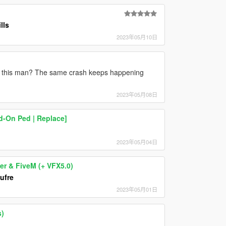
lls
2023年05月10日
h this man? The same crash keeps happening
2023年05月08日
-On Ped | Replace]
2023年05月04日
r & FiveM (+ VFX5.0)
ufre
2023年05月01日
s)