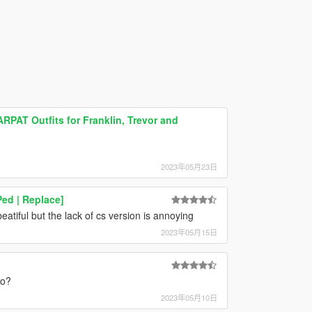
PAT Outfits for Franklin, Trevor and
2023年05月23日
Ped | Replace]
tiful but the lack of cs version is annoying
2023年05月15日
oo?
2023年05月10日