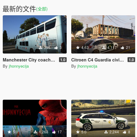
最新的文件
(全部)
395
3
4.63
4,117
21
Manchester City coach skin
Citroen C4 Guardia civil España
1.0
1.0
By
jhonnyecija
By
jhonnyecija
5.0
1,268
17
5.0
2,244
8