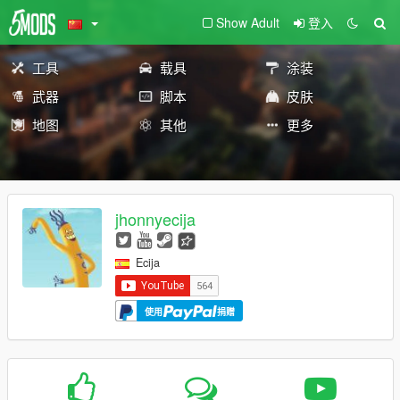
Show Adult
登入
工具
载具
涂装
武器
脚本
皮肤
地图
其他
更多
jhonnyecija
Ecija
使用
捐赠