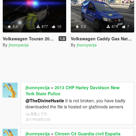
5.0
877
10
5.0
679
7
Volkswagen Touran 2016 Guardia Civil España
Volkswagen Caddy Gas Natural España (burrito)
1.0
By
jhonnyecija
By
jhonnyecija
jhonnyecija
»
2013 CHP Harley Davidson New
York State Police
@TheDivineHustle
It is not broken, you have badly
downloaded the file is hosted on gta5mods servers
查看上下文
2017年09月12日
jhonnyecija
»
Citroen C4 Guardia civil España