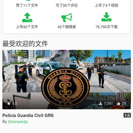
赞了11个文件
写了90个评论
上传了4个视频
上传42个文件
42个跟随者
76,790次下载
最受欢迎的文件
5.0
7,091
29
Policia Guardia Civil GRS
1.0
By
jhonnyecija