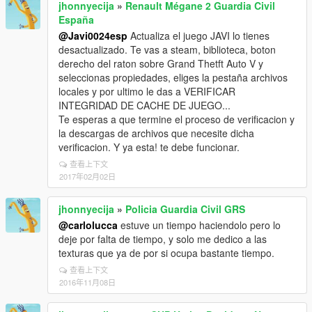
jhonnyecija
»
Renault Mégane 2 Guardia Civil
España
@Javi0024esp
Actualiza el juego JAVI lo tienes
desactualizado. Te vas a steam, biblioteca, boton
derecho del raton sobre Grand Thetft Auto V y
seleccionas propiedades, eliges la pestaña archivos
locales y por ultimo le das a VERIFICAR
INTEGRIDAD DE CACHE DE JUEGO...
Te esperas a que termine el proceso de verificacion y
la descargas de archivos que necesite dicha
verificacion. Y ya esta! te debe funcionar.
查看上下文
2017年02月02日
jhonnyecija
»
Policia Guardia Civil GRS
@carlolucca
estuve un tiempo haciendolo pero lo
deje por falta de tiempo, y solo me dedico a las
texturas que ya de por si ocupa bastante tiempo.
查看上下文
2016年11月08日