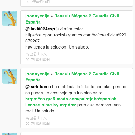
2017年02月18日
jhonnyecija
»
Renault Mégane 2 Guardia Civil
España
@Javi0024esp
javi mira esto:
https://support.rockstargames.com/hc/es/articles/220
672267
hay tienes la solucion. Un saludo.
查看上下文
2017年02月02日
jhonnyecija
»
Renault Mégane 2 Guardia Civil
España
@carlolucca
La matricula la intente cambiar, pero no
se puede, te aconsejo que instales esto:
https://es.gta5-mods.com/paintjobs/spanish-
license-plate-by-mrpdmz
para que paresca mas
real. Un saludo.
查看上下文
2017年02月02日