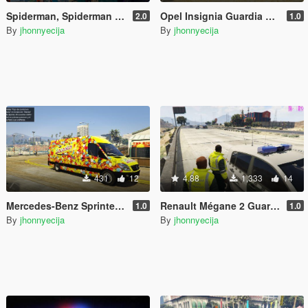
Spiderman, Spiderman PS4 and Spiderman Black
Opel Insignia Guardia civil trafico España
2.0
1.0
By
jhonnyecija
By
jhonnyecija
431
12
4.88
1,333
14
Mercedes-Benz Sprinter Lacasitos España
Renault Mégane 2 Guardia Civil España
1.0
1.0
By
jhonnyecija
By
jhonnyecija