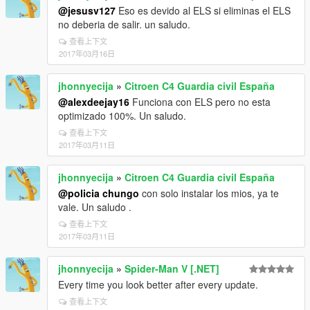
@jesusv127
Eso es devido al ELS si eliminas el ELS
no deberia de salir. un saludo.
查看上下文
2017年03月16日
jhonnyecija
»
Citroen C4 Guardia civil España
@alexdeejay16
Funciona con ELS pero no esta
optimizado 100%. Un saludo.
查看上下文
2017年03月11日
jhonnyecija
»
Citroen C4 Guardia civil España
@policia chungo
con solo instalar los mios, ya te
vale. Un saludo .
查看上下文
2017年03月11日
jhonnyecija
»
Spider-Man V [.NET]
Every time you look better after every update.
查看上下文