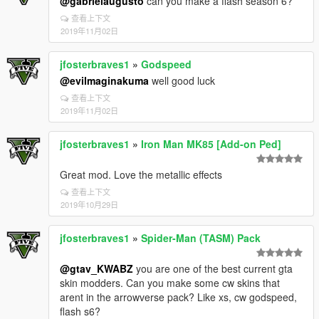
@gabrielaugusto
can you make a flash season 6?
查看上下文
2019年11月02日
jfosterbraves1
»
Godspeed
@evilmaginakuma
well good luck
查看上下文
2019年11月02日
jfosterbraves1
»
Iron Man MK85 [Add-on Ped]
Great mod. Love the metallic effects
查看上下文
2019年10月29日
jfosterbraves1
»
Spider-Man (TASM) Pack
@gtav_KWABZ
you are one of the best current gta
skin modders. Can you make some cw skins that
arent in the arrowverse pack? Like xs, cw godspeed,
flash s6?