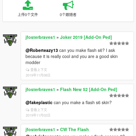
上传0个文件
0个跟随者
jfosterbraves1
»
Joker 2019 [Add-On Ped]
@Roberteazy13
can you make flash s6? I ask
because it is really cool and you are a good skin
modder
查看上下文
2019年11月08日
jfosterbraves1
»
Flash New 52 [Add-On Ped]
@fakeplastic
can you make a flash s6 skin?
查看上下文
2019年11月02日
jfosterbraves1
»
CW The Flash