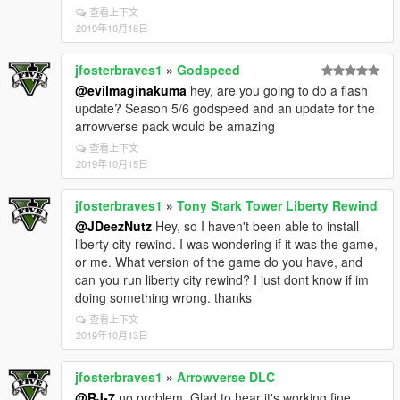
查看上下文
2019年10月18日
jfosterbraves1
»
Godspeed
@evilmaginakuma
hey, are you going to do a flash
update? Season 5/6 godspeed and an update for the
arrowverse pack would be amazing
查看上下文
2019年10月15日
jfosterbraves1
»
Tony Stark Tower Liberty Rewind
@JDeezNutz
Hey, so I haven't been able to install
liberty city rewind. I was wondering if it was the game,
or me. What version of the game do you have, and
can you run liberty city rewind? I just dont know if im
doing something wrong. thanks
查看上下文
2019年10月13日
jfosterbraves1
»
Arrowverse DLC
@RJ-7
no problem. Glad to hear it's working fine