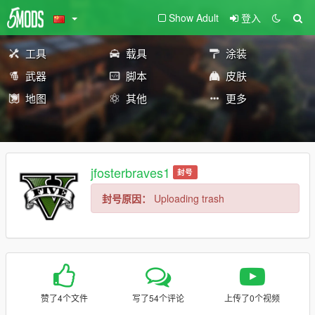
Show Adult
登入
工具
载具
涂装
武器
脚本
皮肤
地图
其他
更多
jfosterbraves1
封号
封号原因：
Uploading trash
赞了4个文件
写了54个评论
上传了0个视频