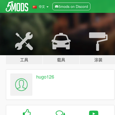
5mods on Discord
中文
工具
载具
涂装
hugo126