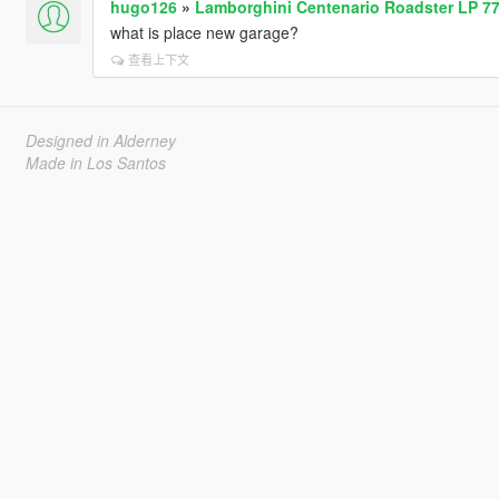
hugo126
»
Lamborghini Centenario Roadster LP 77
what is place new garage?
查看上下文
Designed in Alderney
Made in Los Santos