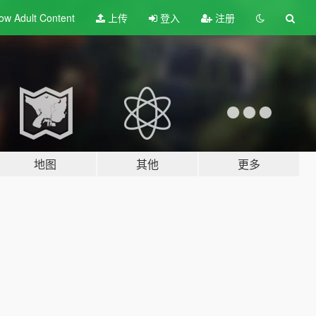
ow Adult
Content
上传
登入
注册
地图
其他
更多