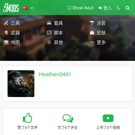
Show Adult
登入
工具
载具
涂装
武器
脚本
皮肤
地图
其他
更多
Heathen0491
赞了4个文件
写了6个评论
上传了0个视频