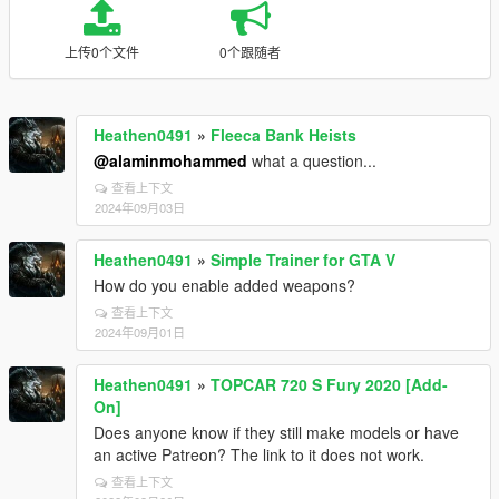
上传0个文件
0个跟随者
Heathen0491
»
Fleeca Bank Heists
@alaminmohammed
what a question...
查看上下文
2024年09月03日
Heathen0491
»
Simple Trainer for GTA V
How do you enable added weapons?
查看上下文
2024年09月01日
Heathen0491
»
TOPCAR 720 S Fury 2020 [Add-
On]
Does anyone know if they still make models or have
an active Patreon? The link to it does not work.
查看上下文