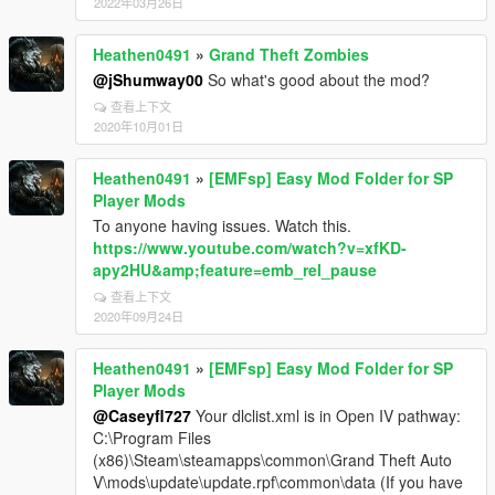
2022年03月26日
Heathen0491
»
Grand Theft Zombies
@jShumway00
So what's good about the mod?
查看上下文
2020年10月01日
Heathen0491
»
[EMFsp] Easy Mod Folder for SP
Player Mods
To anyone having issues. Watch this.
https://www.youtube.com/watch?v=xfKD-
apy2HU&amp;feature=emb_rel_pause
查看上下文
2020年09月24日
Heathen0491
»
[EMFsp] Easy Mod Folder for SP
Player Mods
@Caseyfl727
Your dlclist.xml is in Open IV pathway:
C:\Program Files
(x86)\Steam\steamapps\common\Grand Theft Auto
V\mods\update\update.rpf\common\data (If you have