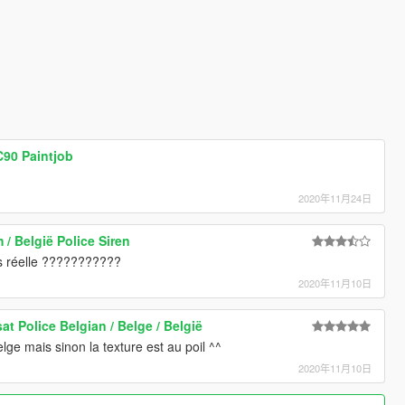
C90 Paintjob
2020年11月24日
m / België Police Siren
ins réelle ???????????
2020年11月10日
at Police Belgian / Belge / België
lge mais sinon la texture est au poil ^^
2020年11月10日