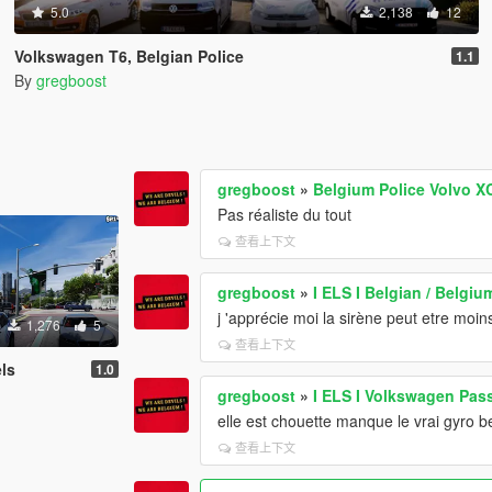
5.0
2,138
12
Volkswagen T6, Belgian Police
1.1
By
gregboost
gregboost
»
Belgium Police Volvo X
Pas réaliste du tout
查看上下文
gregboost
»
I ELS I Belgian / Belgiu
j 'apprécie moi la sirène peut etre mo
1,276
5
查看上下文
els
1.0
gregboost
»
I ELS I Volkswagen Pass
elle est chouette manque le vrai gyro be
查看上下文