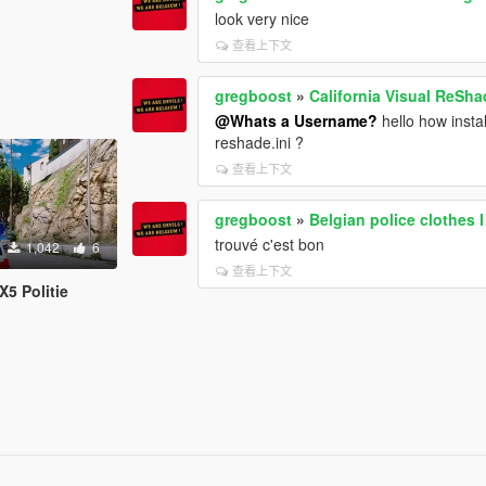
look very nice
查看上下文
gregboost
»
California Visual ReSha
@Whats a Username?
hello how insta
reshade.ini ?
查看上下文
gregboost
»
Belgian police clothes 
trouvé c'est bon
1,042
6
查看上下文
X5 Politie