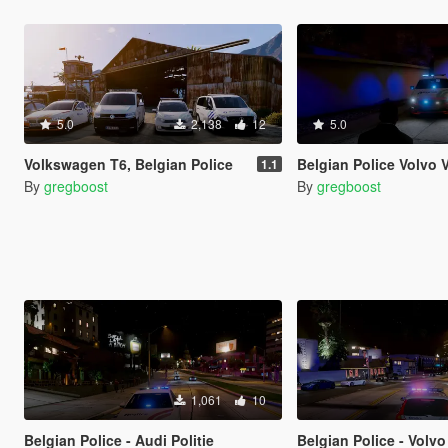
5.0
2,138
12
5.0
Volkswagen T6, Belgian Police
Belgian Police Volvo 
1.1
By
gregboost
By
gregboost
1,061
10
Belgian Police - Audi Politie
Belgian Police - Volvo