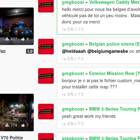
gregboost
»
Volkswagen Caddy Maxi P
hello merci pour nous les belges d'avoir
véhicule pas de toi un peu moins . Ma
donc pour ca merci
查看上下文
827
8
gregboost
»
Belgian police sirens
@heldaaah
@belgiumgamesbe
on at
V60
1.0
查看上下文
gregboost
»
Exterior Mission Row [
bonjour je n ai pas le fichier custom_m
pour installer cette map ???
查看上下文
gregboost
»
BMW 3-Series Touring P
yeah great work my friends
查看上下文
774
7
 V70 Politie
gregboost
»
BMW 3-Series Touring P