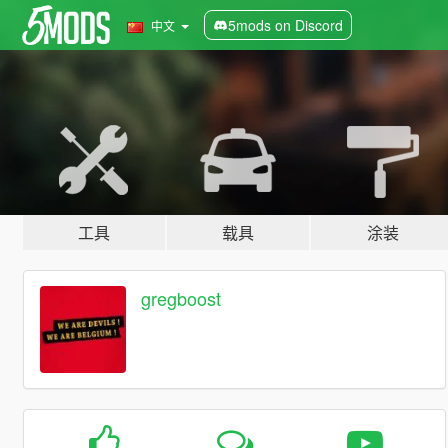
5mods on Discord
中文
工具
载具
涂装
gregboost