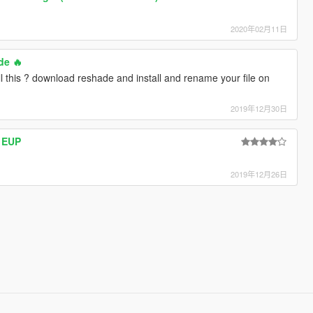
2020年02月11日
de 🔥
ll this ? download reshade and install and rename your file on
2019年12月30日
I EUP
2019年12月26日