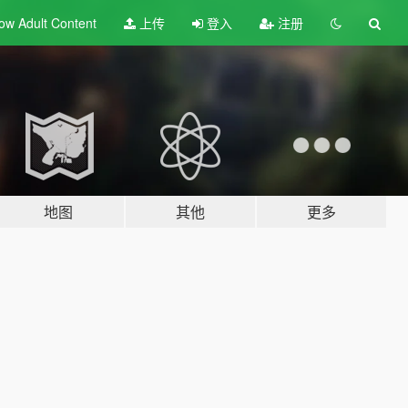
ow Adult
Content
上传
登入
注册
地图
其他
更多