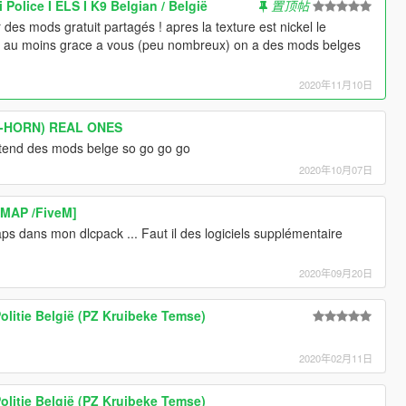
olice I ELS I K9 Belgian / België
置顶帖
 des mods gratuit partagés ! apres la texture est nickel le
is au moins grace a vous (peu nombreux) on a des mods belges
2020年11月10日
 (E-HORN) REAL ONES
tend des mods belge so go go go
2020年10月07日
YMAP /FiveM]
aps dans mon dlcpack ... Faut il des logiciels supplémentaire
2020年09月20日
olitie België (PZ Kruibeke Temse)
2020年02月11日
olitie België (PZ Kruibeke Temse)