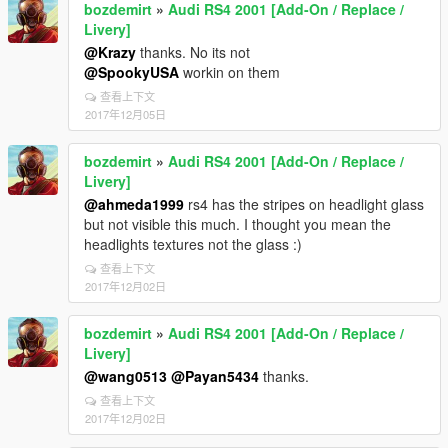
bozdemirt
»
Audi RS4 2001 [Add-On / Replace /
Livery]
@Krazy
thanks. No its not
@SpookyUSA
workin on them
查看上下文
2017年12月05日
bozdemirt
»
Audi RS4 2001 [Add-On / Replace /
Livery]
@ahmeda1999
rs4 has the stripes on headlight glass
but not visible this much. I thought you mean the
headlights textures not the glass :)
查看上下文
2017年12月02日
bozdemirt
»
Audi RS4 2001 [Add-On / Replace /
Livery]
@wang0513
@Payan5434
thanks.
查看上下文
2017年12月02日