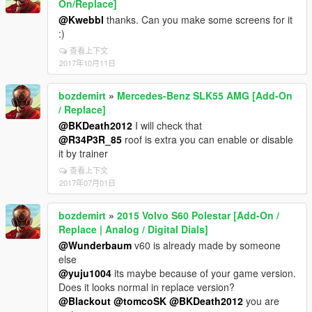
On/Replace]
@Kwebbl
thanks. Can you make some screens for it
:)
查看上下文
2017年10月11日
bozdemirt
»
Mercedes-Benz SLK55 AMG [Add-On
/ Replace]
@BKDeath2012
I will check that
@R34P3R_85
roof is extra you can enable or disable
it by trainer
查看上下文
2017年07月01日
bozdemirt
»
2015 Volvo S60 Polestar [Add-On /
Replace | Analog / Digital Dials]
@Wunderbaum
v60 is already made by someone
else
@yuju1004
its maybe because of your game version.
Does it looks normal in replace version?
@Blackout
@tomcoSK
@BKDeath2012
you are