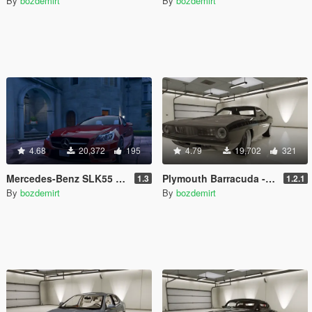
By
bozdemirt
By
bozdemirt
4.68
20,372
195
4.79
19,702
321
Mercedes-Benz SLK55 AMG [Add-On / Replace]
Plymouth Barracuda - Fast 7 [Add-On / Replace]
1.3
1.2.1
By
bozdemirt
By
bozdemirt