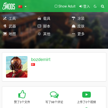
Show Adult
登入
工具
载具
涂装
武器
脚本
皮肤
地图
其他
更多
bozdemirt
赞了3个文件
写了98个评论
上传了0个视频