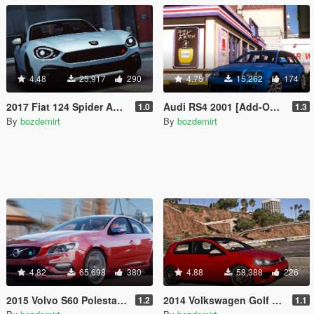
4.48
25,917
290
4.75
15,262
174
2017 Fiat 124 Spider Abarth [Add-On / Replace]
Audi RS4 2001 [Add-On / Replace / Livery]
1.0
1.3
By
bozdemirt
By
bozdemirt
4.82
65,698
380
4.88
58,388
226
2015 Volvo S60 Polestar [Add-On / Replace | Analog / Digital Dials]
2014 Volkswagen Golf R [Add-On/Replace]
1.2
1.1