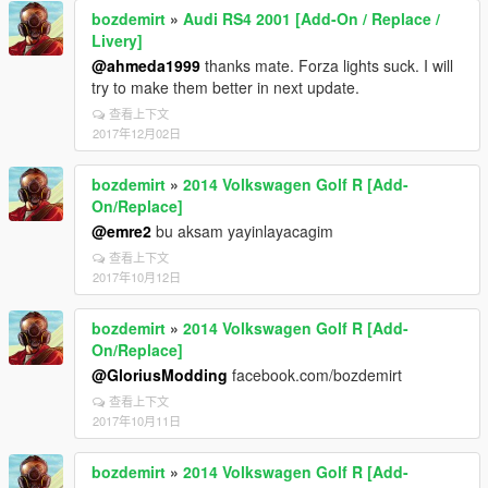
bozdemirt
»
Audi RS4 2001 [Add-On / Replace /
Livery]
@ahmeda1999
thanks mate. Forza lights suck. I will
try to make them better in next update.
查看上下文
2017年12月02日
bozdemirt
»
2014 Volkswagen Golf R [Add-
On/Replace]
@emre2
bu aksam yayinlayacagim
查看上下文
2017年10月12日
bozdemirt
»
2014 Volkswagen Golf R [Add-
On/Replace]
@GloriusModding
facebook.com/bozdemirt
查看上下文
2017年10月11日
bozdemirt
»
2014 Volkswagen Golf R [Add-