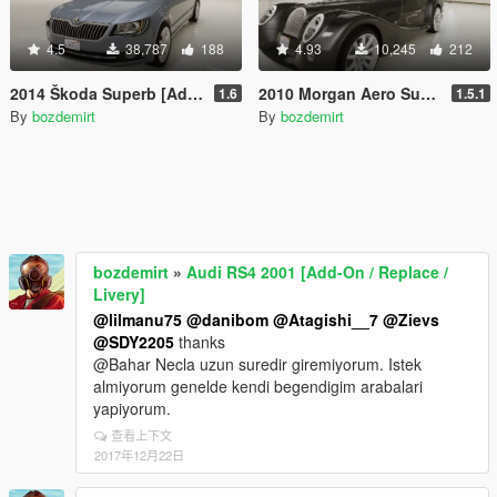
4.5
38,787
188
4.93
10,245
212
2014 Škoda Superb [Add-On / Replace]
2010 Morgan Aero SuperSports [Add-On / Replace]
1.6
1.5.1
By
bozdemirt
By
bozdemirt
bozdemirt
»
Audi RS4 2001 [Add-On / Replace /
Livery]
@lilmanu75
@danibom
@Atagishi__7
@Zievs
@SDY2205
thanks
@Bahar Necla uzun suredir giremiyorum. Istek
almiyorum genelde kendi begendigim arabalari
yapiyorum.
查看上下文
2017年12月22日