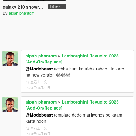
galaxy 210 showroom or personal garage
1.0 menyoo
By
alpah phantom
alpah phantom
»
Lamborghini Revuelto 2023
[Add-On/Replace]
@Modxbeast
acchha hum ko sikha raheo , to karo
na new version 😂😂😂
查看上下文
2023年05月21日
alpah phantom
»
Lamborghini Revuelto 2023
[Add-On/Replace]
@Modxbeast
template dedo mai liveries pe kaam
karta hoon
查看上下文
2023年05月19日