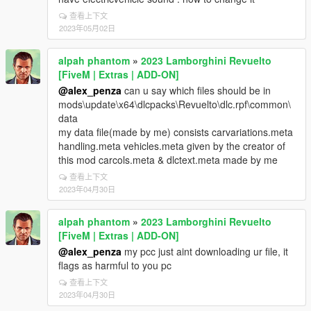
查看上下文
2023年05月02日
alpah phantom
»
2023 Lamborghini Revuelto
[FiveM | Extras | ADD-ON]
@alex_penza
can u say which files should be in
mods\update\x64\dlcpacks\Revuelto\dlc.rpf\common\
data
my data file(made by me) consists carvariations.meta
handling.meta vehicles.meta given by the creator of
this mod carcols.meta & dlctext.meta made by me
查看上下文
2023年04月30日
alpah phantom
»
2023 Lamborghini Revuelto
[FiveM | Extras | ADD-ON]
@alex_penza
my pcc just aint downloading ur file, it
flags as harmful to you pc
查看上下文
2023年04月30日