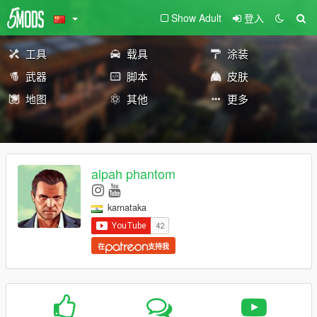
Show Adult
登入
工具
载具
涂装
武器
脚本
皮肤
地图
其他
更多
alpah phantom
karnataka
在
支持我