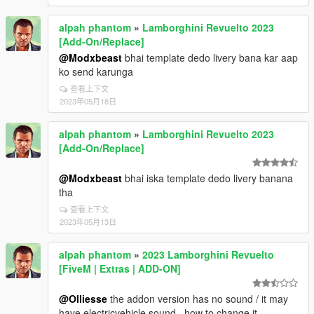
alpah phantom
»
Lamborghini Revuelto 2023
[Add-On/Replace]
@Modxbeast
bhai template dedo livery bana kar aap
ko send karunga
查看上下文
2023年05月18日
alpah phantom
»
Lamborghini Revuelto 2023
[Add-On/Replace]
@Modxbeast
bhai iska template dedo livery banana
tha
查看上下文
2023年05月13日
alpah phantom
»
2023 Lamborghini Revuelto
[FiveM | Extras | ADD-ON]
@Olliesse
the addon version has no sound / it may
have electricvehicle sound . how to change it