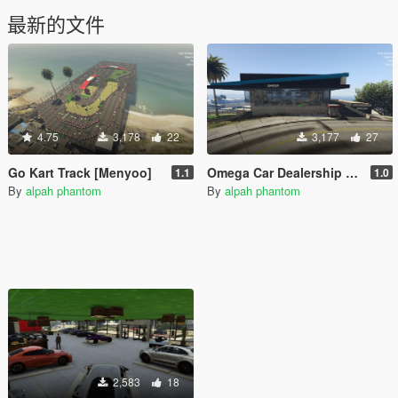
最新的文件
4.75
3,178
22
3,177
27
Go Kart Track [Menyoo]
Omega Car Dealership [Menyoo] [Mapbuilder]
1.1
1.0
By
alpah phantom
By
alpah phantom
2,583
18