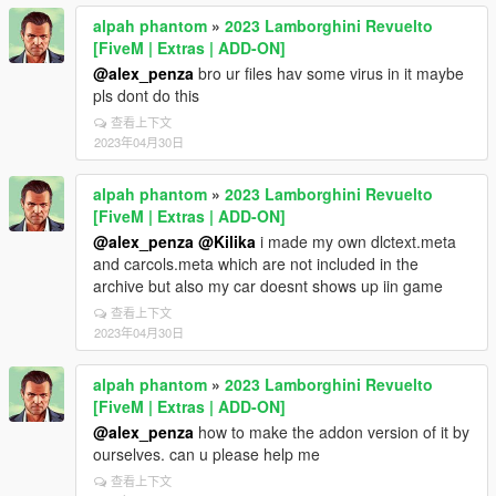
alpah phantom
»
2023 Lamborghini Revuelto
[FiveM | Extras | ADD-ON]
@alex_penza
bro ur files hav some virus in it maybe
pls dont do this
查看上下文
2023年04月30日
alpah phantom
»
2023 Lamborghini Revuelto
[FiveM | Extras | ADD-ON]
@alex_penza
@Kilika
i made my own dlctext.meta
and carcols.meta which are not included in the
archive but also my car doesnt shows up iin game
查看上下文
2023年04月30日
alpah phantom
»
2023 Lamborghini Revuelto
[FiveM | Extras | ADD-ON]
@alex_penza
how to make the addon version of it by
ourselves. can u please help me
查看上下文