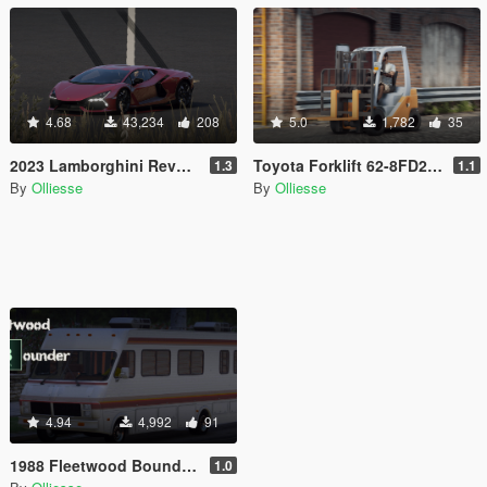
4.68
43,234
208
5.0
1,782
35
2023 Lamborghini Revuelto [FiveM | Extras | ADD-ON]
Toyota Forklift 62-8FD25 (Replace)
1.3
1.1
By
Olliesse
By
Olliesse
4.94
4,992
91
1988 Fleetwood Bounder from Breaking bad
1.0