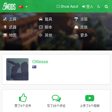
Show Adult
登入
工具
载具
涂装
武器
脚本
皮肤
地图
其他
更多
Olliesse
赞了0个文件
写了25个评论
上传了0个视频