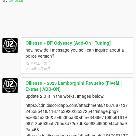
By
Olliesse
Olliesse
»
BF Odyssey [Add-On | Tuning]
hey, how do i message you so i can inquire about a
police version?
查看上下文
2024年05月18日
Olliesse
»
2023 Lamborghini Revuelto [FiveM |
Extras | ADD-ON]
update 2.0 is in the works, images below.
https://cdn.discordapp.com/attachments/1067067137
245585418/1167453920235372544/image.png?
ex=654e2f30&is=653bba30&hm=34396710fbbff1619
08713b653bab755e8d72c7db8d068c9900044b55a9
2af46&
https://cdn.discordapp.com/attachments/1067067137