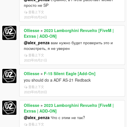
просто не SP
查看上下文
2023年05月24日
Olliesse
»
2023 Lamborghini Revuelto [FiveM |
Extras | ADD-ON]
@alex_penza
вам нужно будет проверить это и
посмотреть, я не уверен
查看上下文
2023年05月21日
Olliesse
»
F-15 Silent Eagle [Add-On]
you should do a ADF AS-21 Redback
查看上下文
2023年05月20日
Olliesse
»
2023 Lamborghini Revuelto [FiveM |
Extras | ADD-ON]
@alex_penza
Что с этим не так?
查看上下文