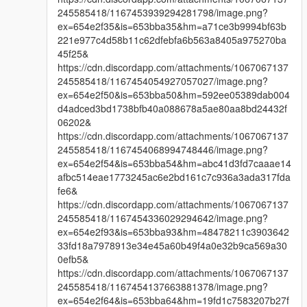
245585418/1167453939294281798/image.png?
ex=654e2f35&is=653bba35&hm=a71ce3b9994bf63b
221e977c4d58b11c62dfebfa6b563a8405a975270ba
45f25&
https://cdn.discordapp.com/attachments/1067067137
245585418/1167454054927057027/image.png?
ex=654e2f50&is=653bba50&hm=592ee05389dab004
d4adced3bd1738bfb40a088678a5ae80aa8bd24432f
06202&
https://cdn.discordapp.com/attachments/1067067137
245585418/1167454068994748446/image.png?
ex=654e2f54&is=653bba54&hm=abc41d3fd7caaae14
afbc514eae1773245ac6e2bd161c7c936a3ada317fda
fe6&
https://cdn.discordapp.com/attachments/1067067137
245585418/1167454336029294642/image.png?
ex=654e2f93&is=653bba93&hm=48478211c3903642
33fd18a7978913e34e45a60b49f4a0e32b9ca569a30
0efb5&
https://cdn.discordapp.com/attachments/1067067137
245585418/1167454137663881378/image.png?
ex=654e2f64&is=653bba64&hm=19fd1c7583207b27f