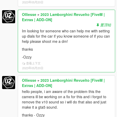
2023年05月20日
Olliesse
»
2023 Lamborghini Revuelto [FiveM |
Extras | ADD-ON]
置顶帖
Im looking for someone who can help me with setting
up dials for the car if you know someone of if you can
help please shoot me a dm!
thanks
-Ozzy
查看上下文
2023年05月20日
Olliesse
»
2023 Lamborghini Revuelto [FiveM |
Extras | ADD-ON]
hello people, i am aware of the problem this the
camera ill be working on a fix for this and i forgot to
remove the v10 sound so i will do that also and just
make it a gta5 sound.
thanks - Ozzy