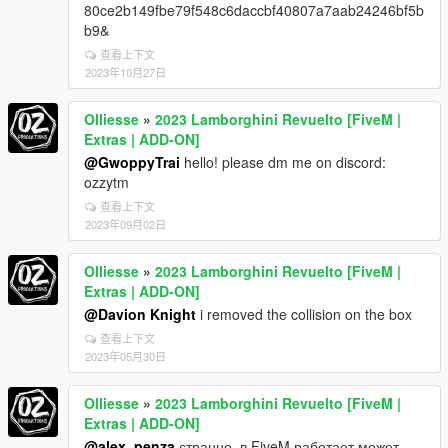
80ce2b149fbe79f548c6daccbf40807a7aab24246bf5b
b9&
查看上下文
2023年10月27日
Olliesse
»
2023 Lamborghini Revuelto [FiveM |
Extras | ADD-ON]
@GwoppyTrai
hello! please dm me on discord:
ozzytm
查看上下文
2023年09月02日
Olliesse
»
2023 Lamborghini Revuelto [FiveM |
Extras | ADD-ON]
@Davion Knight
i removed the collision on the box
查看上下文
2023年05月30日
Olliesse
»
2023 Lamborghini Revuelto [FiveM |
Extras | ADD-ON]
@alex_penza
странно, в FiveM работает может