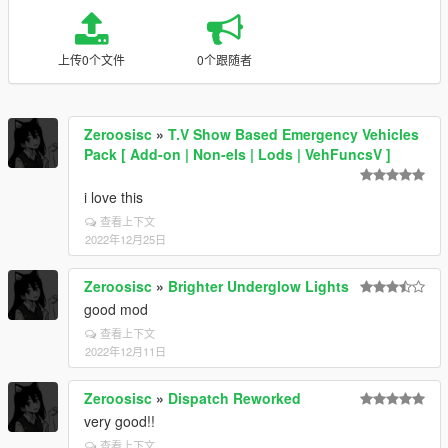
上传0个文件
0个跟随者
Zeroosisc
»
T.V Show Based Emergency Vehicles
Pack [ Add-on | Non-els | Lods | VehFuncsV ]
i love this
查看上下文
2022年12月25日
Zeroosisc
»
Brighter Underglow Lights
good mod
查看上下文
2022年12月11日
Zeroosisc
»
Dispatch Reworked
very good!!
查看上下文