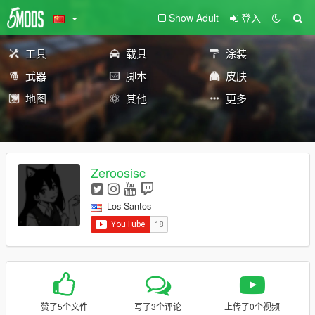
Show Adult
登入
工具
载具
涂装
武器
脚本
皮肤
地图
其他
更多
Zeroosisc
Los Santos
赞了5个文件
写了3个评论
上传了0个视频