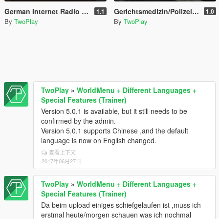
German Internet Radio (DE + AT + CH Sender)
Gerichtsmedizin/Polizei (Coroner/Police) Boxville3
1.1
1.0
By
TwoPlay
By
TwoPlay
TwoPlay
»
WorldMenu + Different Languages +
Special Features (Trainer)
Version 5.0.1 is available, but it still needs to be
confirmed by the admin.
Version 5.0.1 supports Chinese ,and the default
language is now on English changed.
查看上下文
2017年06月27日
TwoPlay
»
WorldMenu + Different Languages +
Special Features (Trainer)
Da beim upload einiges schiefgelaufen ist ,muss ich
erstmal heute/morgen schauen was ich nochmal