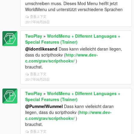
umschreiben muss. Dieses Mod Menu heißt jetzt
WorldMenu und unterstützt verschiedene Sprachen
查看上下文
2017年06月26日
TwoPlay
»
WorldMenu + Different Languages +
Special Features (Trainer)
@idontlikesand
Dass kann vielleicht daran liegen,
dass du scripthookv (
http://www.dev-
c.com/gtav/scripthookv/
)
brauchst.
查看上下文
2017年06月25日
TwoPlay
»
WorldMenu + Different Languages +
Special Features (Trainer)
@PummelWummel
Dass kann vielleicht daran
liegen, dass du scripthookv (
http://www.dev-
c.com/gtav/scripthookv/
)
brauchst.
查看上下文