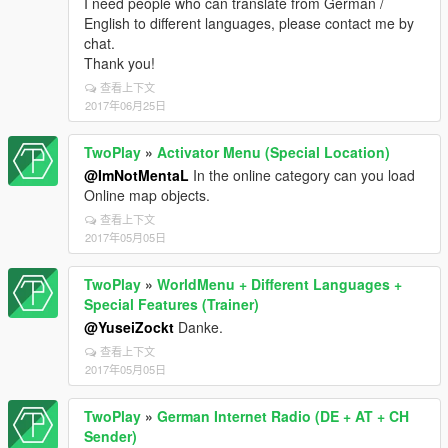
I need people who can translate from German /
English to different languages, please contact me by
chat.
Thank you!
查看上下文
2017年06月25日
TwoPlay
»
Activator Menu (Special Location)
@ImNotMentaL
In the online category can you load
Online map objects.
查看上下文
2017年05月05日
TwoPlay
»
WorldMenu + Different Languages +
Special Features (Trainer)
@YuseiZockt
Danke.
查看上下文
2017年05月05日
TwoPlay
»
German Internet Radio (DE + AT + CH
Sender)