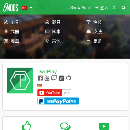
Show Adult
登入
工具
载具
涂装
武器
脚本
皮肤
地图
其他
更多
TwoPlay
使用
捐赠