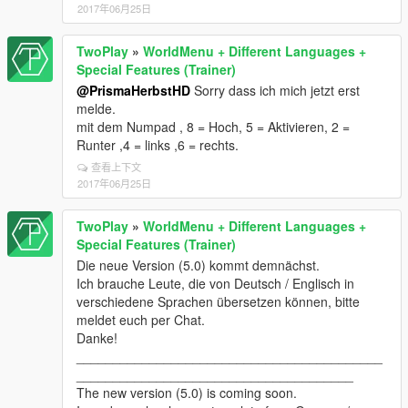
2017年06月25日
TwoPlay
»
WorldMenu + Different Languages +
Special Features (Trainer)
@PrismaHerbstHD
Sorry dass ich mich jetzt erst
melde.
mit dem Numpad , 8 = Hoch, 5 = Aktivieren, 2 =
Runter ,4 = links ,6 = rechts.
查看上下文
2017年06月25日
TwoPlay
»
WorldMenu + Different Languages +
Special Features (Trainer)
Die neue Version (5.0) kommt demnächst.
Ich brauche Leute, die von Deutsch / Englisch in
verschiedene Sprachen übersetzen können, bitte
meldet euch per Chat.
Danke!
__________________________________________
______________________________________
The new version (5.0) is coming soon.