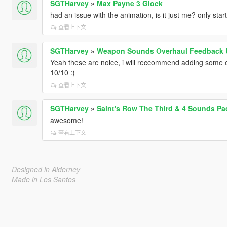
SGTHarvey
»
Max Payne 3 Glock
had an issue with the animation, is it just me? only sta
查看上下文
SGTHarvey
»
Weapon Sounds Overhaul Feedback 
Yeah these are noice, i will reccommend adding some e
10/10 :)
查看上下文
SGTHarvey
»
Saint's Row The Third & 4 Sounds Pa
awesome!
查看上下文
Designed in Alderney
Made in Los Santos