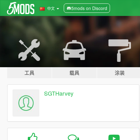
5mods on Discord
中文
工具
载具
涂装
SGTHarvey