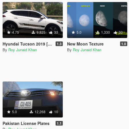
4.75
9,825
33
5.0
1,330
30
Hyundai Tucson 2019 [Add-On]
New Moon Texture
1.3
1.0
By
Roy Junaid Khan
By
Roy Junaid Khan
5.0
12,268
10
Pakistan License Plates
1.1