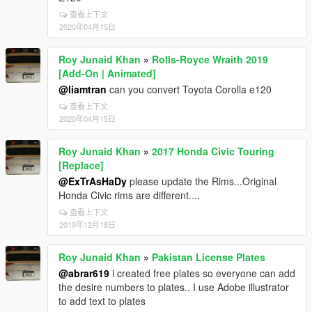
查看上下文
2020年04月15日
Roy Junaid Khan
»
Rolls-Royce Wraith 2019
[Add-On | Animated]
@liamtran
can you convert Toyota Corolla e120
查看上下文
2020年04月15日
Roy Junaid Khan
»
2017 Honda Civic Touring
[Replace]
@ExTrAsHaDy
please update the Rims...Original
Honda Civic rims are different....
查看上下文
2019年12月18日
Roy Junaid Khan
»
Pakistan License Plates
@abrar619
i created free plates so everyone can add
the desire numbers to plates.. I use Adobe illustrator
to add text to plates