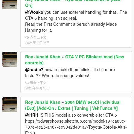
On]
@Woako
you can use external handling for that . The
GTA 5 handing isn't so real.
Read the First Comment a person already Made
Handing for It.
查看上下文
2024年10月05日
Roy Junaid Khan
»
GTA V PC Blinkers mod (New
controls)
@rustic7
how to make them blink little bit more
faster?? Where to change values!
查看上下文
2020年04月18日
Roy Junaid Khan
»
2004 BMW 645Ci Individual
(E63) [Add-On / Extras | Tuning | VehFuncs V]
@HRH
IS THIS model also convertible for GTA 5
https://3dwarehouse.sketchup.com/model/197ca83c-
787e-4e25-a487-ee9042d401a7/Toyota-Corolla-Altis-
E120