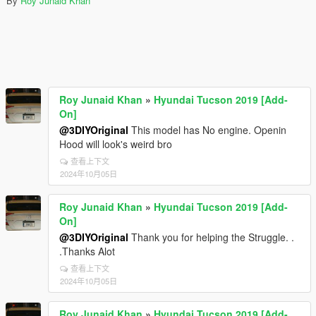
By
Roy Junaid Khan
Roy Junaid Khan
»
Hyundai Tucson 2019 [Add-
On]
@3DIYOriginal
This model has No engine. Openin
Hood will look's weird bro
查看上下文
2024年10月05日
Roy Junaid Khan
»
Hyundai Tucson 2019 [Add-
On]
@3DIYOriginal
Thank you for helping the Struggle. .
.Thanks Alot
查看上下文
2024年10月05日
Roy Junaid Khan
»
Hyundai Tucson 2019 [Add-