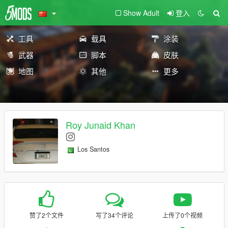
Show Adult
登入
工具
载具
涂装
武器
脚本
皮肤
地图
其他
更多
Roy Junaid Khan
Los Santos
赞了2个文件
写了34个评论
上传了0个视频