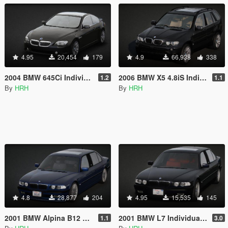
4.95
20,454
179
4.9
66,938
338
2004 BMW 645Ci Individual (E63) [Add-On / Extras | Tuning | VehFuncs V]
2006 BMW X5 4.8iS Individual (E53) [Add-On / Replace | Tuning | Extras]
1.2
1.1
By
HRH
By
HRH
4.8
28,877
204
4.95
15,535
145
2001 BMW Alpina B12 6.0 Lang (E38) [Add-On | Extras | Tuning]
2001 BMW L7 Individual (E38) [Add-On | Extras | Tuning]
1.1
3.0