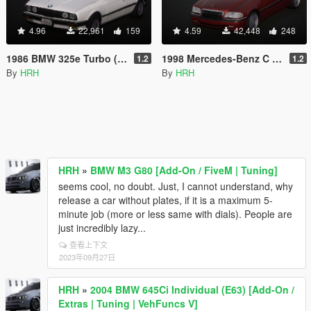
4.96
22,961
159
4.59
42,448
248
1986 BMW 325e Turbo (E30) [Add-On | Tuning | Extras]
1998 Mercedes-Benz C 200 Elegance (W202) [Add-On / Replace | Extras | Tuning]
1.2
1.2
By
HRH
By
HRH
HRH
»
BMW M3 G80 [Add-On / FiveM | Tuning]
seems cool, no doubt. Just, I cannot understand, why
release a car without plates, if it is a maximum 5-
minute job (more or less same with dials). People are
just incredibly lazy...
查看上下文
2023年09月27日
HRH
»
2004 BMW 645Ci Individual (E63) [Add-On /
Extras | Tuning | VehFuncs V]