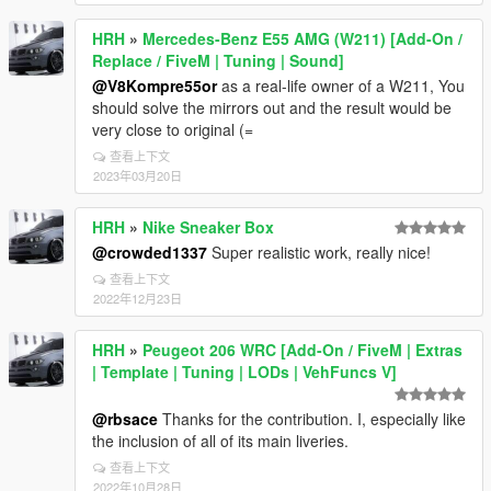
HRH
»
Mercedes-Benz E55 AMG (W211) [Add-On /
Replace / FiveM | Tuning | Sound]
@V8Kompre55or
as a real-life owner of a W211, You
should solve the mirrors out and the result would be
very close to original (=
查看上下文
2023年03月20日
HRH
»
Nike Sneaker Box
@crowded1337
Super realistic work, really nice!
查看上下文
2022年12月23日
HRH
»
Peugeot 206 WRC [Add-On / FiveM | Extras
| Template | Tuning | LODs | VehFuncs V]
@rbsace
Thanks for the contribution. I, especially like
the inclusion of all of its main liveries.
查看上下文
2022年10月28日