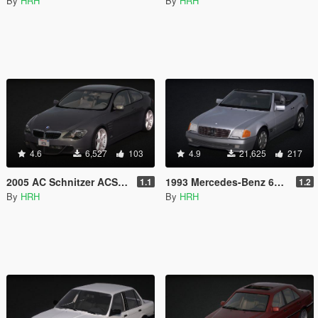
By
HRH
By
HRH
4.6
6,527
103
4.9
21,625
217
2005 AC Schnitzer ACS6 (E63) [Add-On | Tuning | Extras]
1993 Mercedes-Benz 600 SL (R129) [Add-On / Replace | Extras | Tuning]
1.1
1.2
By
HRH
By
HRH