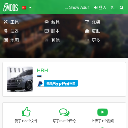
Show Adult
登入
工具
载具
涂装
武器
脚本
皮肤
地图
其他
更多
HRH
使用
捐赠
赞了129个文件
写了326个评论
上传了1个视频