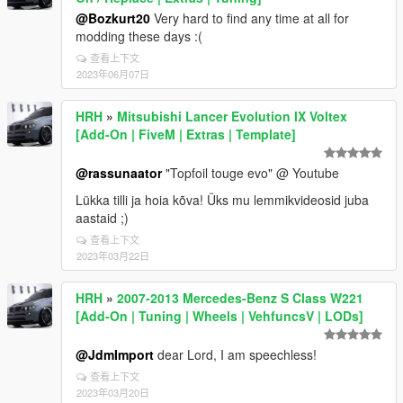
@Bozkurt20
Very hard to find any time at all for
modding these days :(
查看上下文
2023年06月07日
HRH
»
Mitsubishi Lancer Evolution IX Voltex
[Add-On | FiveM | Extras | Template]
@rassunaator
"Topfoil touge evo" @ Youtube
Lükka tilli ja hoia kõva! Üks mu lemmikvideosid juba
aastaid ;)
查看上下文
2023年03月22日
HRH
»
2007-2013 Mercedes-Benz S Class W221
[Add-On | Tuning | Wheels | VehfuncsV | LODs]
@JdmImport
dear Lord, I am speechless!
查看上下文
2023年03月20日