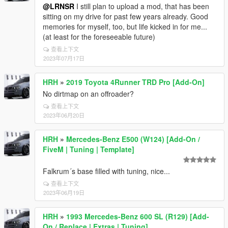
@LRNSR
I still plan to upload a mod, that has been
sitting on my drive for past few years already. Good
memories for myself, too, but life kicked in for me...
(at least for the foreseeable future)
查看上下文
2023年07月17日
HRH
»
2019 Toyota 4Runner TRD Pro [Add-On]
No dirtmap on an offroader?
查看上下文
2023年06月20日
HRH
»
Mercedes-Benz E500 (W124) [Add-On /
FiveM | Tuning | Template]
Falkrum´s base filled with tuning, nice...
查看上下文
2023年06月19日
HRH
»
1993 Mercedes-Benz 600 SL (R129) [Add-
On / Replace | Extras | Tuning]