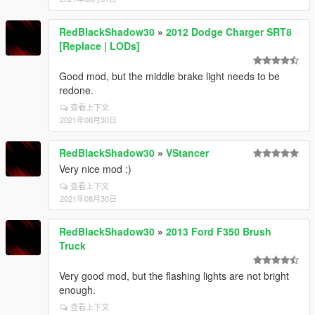
RedBlackShadow30
»
2012 Dodge Charger SRT8
[Replace | LODs]
Good mod, but the middle brake light needs to be
redone.
查看上下文
2021年08月30日
RedBlackShadow30
»
VStancer
Very nice mod :)
查看上下文
2021年08月30日
RedBlackShadow30
»
2013 Ford F350 Brush
Truck
Very good mod, but the flashing lights are not bright
enough.
查看上下文