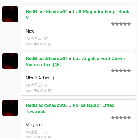
RedBlackShadow30
»
LUA Plugin for Script Hook
V
Nice
查看上下文
2021年08月31日
RedBlackShadow30
»
Los Angeles Ford Crown
Victoria Taxi [4K]
Nice LA Taxi ;)
查看上下文
2021年08月31日
RedBlackShadow30
»
Police Raptor Lifted
Towtruck
Very nice :)
查看上下文
2021年08月31日