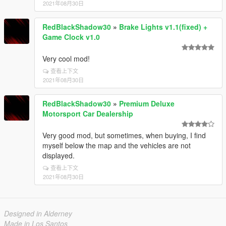
2021年08月30日
RedBlackShadow30
»
Brake Lights v1.1(fixed) +
Game Clock v1.0
Very cool mod!
查看上下文
2021年08月30日
RedBlackShadow30
»
Premium Deluxe
Motorsport Car Dealership
Very good mod, but sometimes, when buying, I find
myself below the map and the vehicles are not
displayed.
查看上下文
2021年08月30日
Designed in Alderney
Made in Los Santos