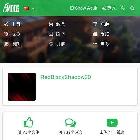
Show Adult
登入
工具
载具
涂装
武器
脚本
皮肤
地图
其他
更多
RedBlackShadow30
赞了9个文件
写了23个评论
上传了1个视频