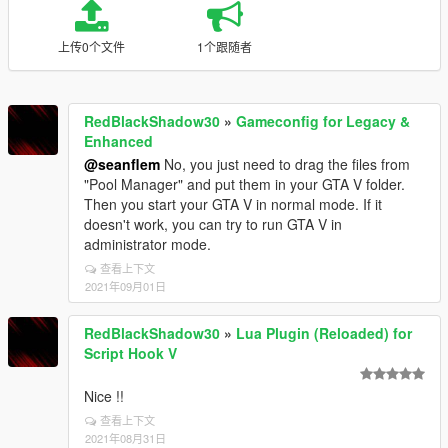
上传0个文件
1个跟随者
RedBlackShadow30
»
Gameconfig for Legacy &
Enhanced
@seanflem
No, you just need to drag the files from
"Pool Manager" and put them in your GTA V folder.
Then you start your GTA V in normal mode. If it
doesn't work, you can try to run GTA V in
administrator mode.
查看上下文
2021年09月01日
RedBlackShadow30
»
Lua Plugin (Reloaded) for
Script Hook V
Nice !!
查看上下文
2021年08月31日