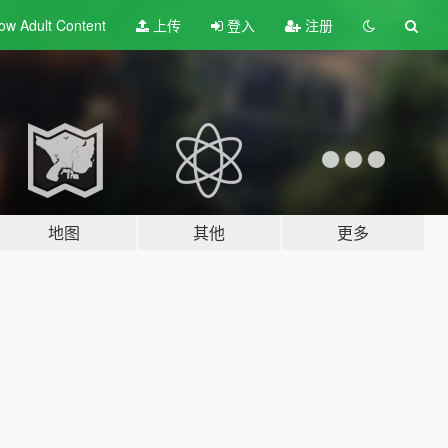
ow Adult
Content
上传
登入
注册
地图
其他
更多