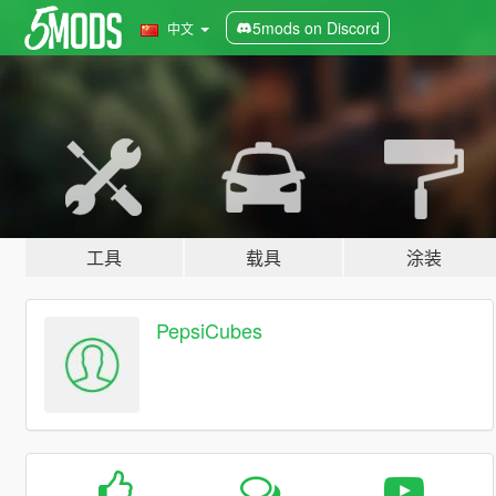
5mods on Discord
中文
工具
载具
涂装
PepsiCubes