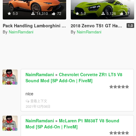
5.0
14,310
72
5.0
5,126
37
Pack Handling Lamborghini Huracan Performante Top Speed
2018 Zenvo TS1 GT Handling - top speed
1.0
By
NaimRamdani
By
NaimRamdani
NaimRamdani
»
Chevrolet Corvette ZR1 LT5 V8
Sound Mod [SP Add-On | FiveM]
nice
查看上下文
2021年12月08日
NaimRamdani
»
McLaren P1 M838T V8 Sound
Mod [SP Add-On | FiveM]