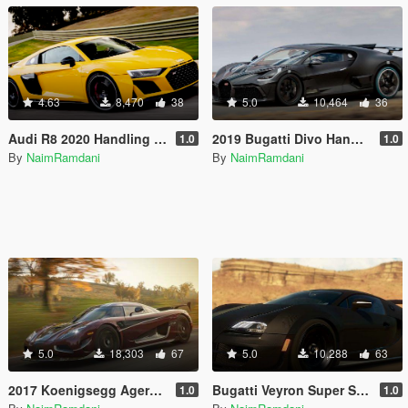
4.63
8,470
38
5.0
10,464
36
Audi R8 2020 Handling and Sounds
2019 Bugatti Divo Handling and Sounds
1.0
1.0
By
NaimRamdani
By
NaimRamdani
5.0
18,303
67
5.0
10,288
63
2017 Koenigsegg Agera RS Handling and Sounds
Bugatti Veyron Super Sport Handling and Sounds
1.0
1.0