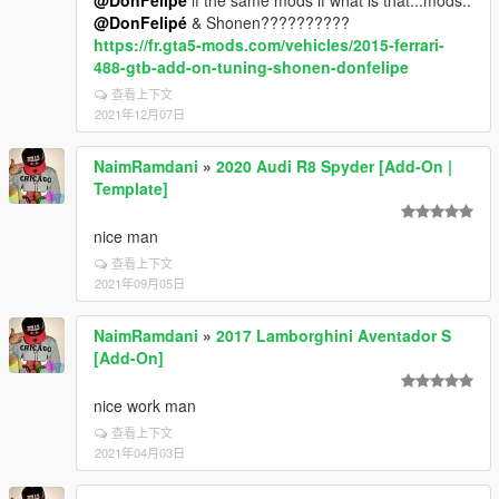
@DonFelipé
if the same mods if what is that...mods..
@DonFelipé
& Shonen??????????
https://fr.gta5-mods.com/vehicles/2015-ferrari-
488-gtb-add-on-tuning-shonen-donfelipe
查看上下文
2021年12月07日
NaimRamdani
»
2020 Audi R8 Spyder [Add-On |
Template]
nice man
查看上下文
2021年09月05日
NaimRamdani
»
2017 Lamborghini Aventador S
[Add-On]
nice work man
查看上下文
2021年04月03日