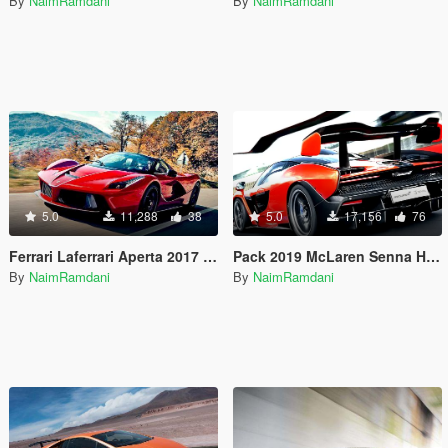
By
NaimRamdani
By
NaimRamdani
5.0
11,288
38
5.0
17,156
76
Ferrari Laferrari Aperta 2017 Handling and Sounds
Pack 2019 McLaren Senna Handling and Sounds 1.4
By
NaimRamdani
By
NaimRamdani