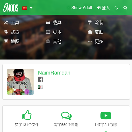
Show Adult
登入
工具
载具
涂装
武器
脚本
皮肤
地图
其他
更多
NaimRamdani
赞了131个文件
写了550个评论
上传了3个视频