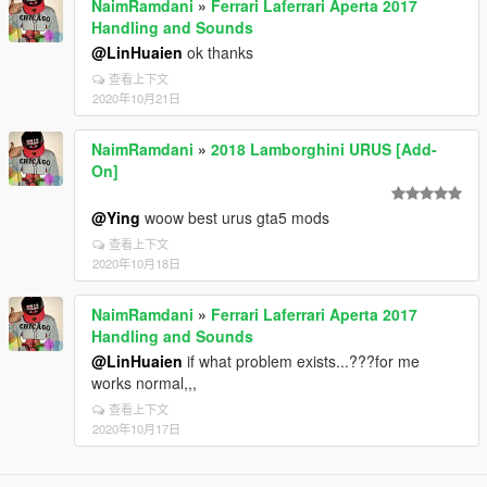
NaimRamdani
»
Ferrari Laferrari Aperta 2017
Handling and Sounds
@LinHuaien
ok thanks
查看上下文
2020年10月21日
NaimRamdani
»
2018 Lamborghini URUS [Add-
On]
@Ying
woow best urus gta5 mods
查看上下文
2020年10月18日
NaimRamdani
»
Ferrari Laferrari Aperta 2017
Handling and Sounds
@LinHuaien
if what problem exists...???for me
works normal,,,
查看上下文
2020年10月17日