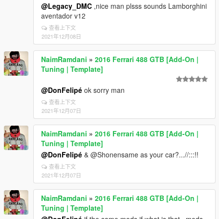
@Legacy_DMC
,nice man plsss sounds Lamborghini
aventador v12
查看上下文
2021年12月08日
NaimRamdani
»
2016 Ferrari 488 GTB [Add-On |
Tuning | Template]
@DonFelipé
ok sorry man
查看上下文
2021年12月07日
NaimRamdani
»
2016 Ferrari 488 GTB [Add-On |
Tuning | Template]
@DonFelipé
& @Shonensame as your car?...//:::!!
查看上下文
2021年12月07日
NaimRamdani
»
2016 Ferrari 488 GTB [Add-On |
Tuning | Template]