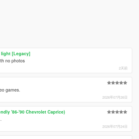
c light [Legacy]
ith no photos
2天前
ideo games.
2026年07月26日
endly '86-'90 Chevrolet Caprice)
.
2026年07月24日