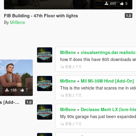
490
5
FIB Building - 47th Floor with lights
1.0
By
MrBene
MrBene
»
visualsettings.dat realisti
how tf does this have 800 downloads w
查看上下文
MrBene
»
Mil Mi-35M Hind [Add-On]
This is the vehicle that scares me in v
188
7
查看上下文
d-On Ped]
1.0
MrBene
»
Declasse Merit LX (lore-fri
My 90s garage has just been expanded
查看上下文