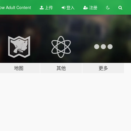
ow Adult
Content
上传
登入
注册
地图
其他
更多