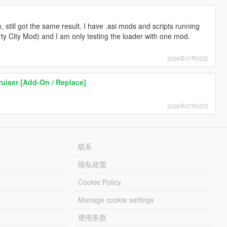
n, still got the same result. I have .asi mods and scripts running
erty City Mod) and I am only testing the loader with one mod.
2026年07月02日
ruiser [Add-On / Replace]
2026年07月02日
联系
隐私政策
Cookie Policy
Manage cookie settings
使用条款