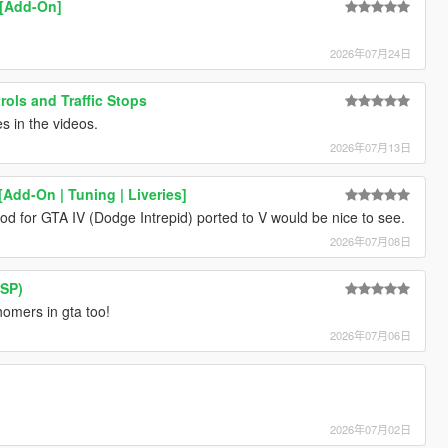
 [Add-On]
2026年07月24日
rols and Traffic Stops
s in the videos.
2026年07月13日
[Add-On | Tuning | Liveries]
od for GTA IV (Dodge Intrepid) ported to V would be nice to see.
2026年07月08日
(SP)
omers in gta too!
2026年07月06日
2026年07月02日