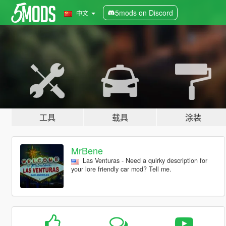
5mods on Discord
中文
工具
载具
涂装
MrBene
Las Venturas - Need a quirky description for
your lore friendly car mod? Tell me.