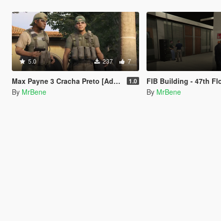
5.0
237
7
Max Payne 3 Cracha Preto [Add-On Ped]
FIB Building - 47th Floor 
1.0
By
MrBene
By
MrBene