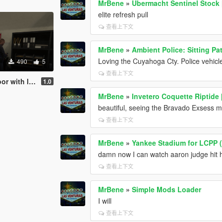
MrBene
»
Übermacht Sentinel Stock
elite refresh pull
查看上下文
MrBene
»
Ambient Police: Sitting Pat
Loving the Cuyahoga Cty. Police vehicle
490
5
查看上下文
with lights
1.0
MrBene
»
Invetero Coquette Riptide 
beautiful, seeing the Bravado Exsess m
查看上下文
MrBene
»
Yankee Stadium for LCPP 
damn now I can watch aaron judge hit h
查看上下文
MrBene
»
Simple Mods Loader
I will
查看上下文