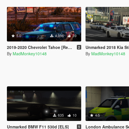
5.0
4,936
39
2019-2020 Chevrolet Tahoe [Replace] [ELS]
Unmarked 2018 Kia St
2
By
MadMonkey10148
By
MadMonkey10148
635
10
4.5
Unmarked BMW F11 530d [ELS]
London Ambulance Service VW Incident r
1