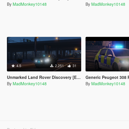
By
MadMonkey10148
By
MadMonkey10148
4.5
2,251
31
Unmarked Land Rover Discovery [ELS]
Generic Peugeot 308 Respon
By
MadMonkey10148
By
MadMonkey10148