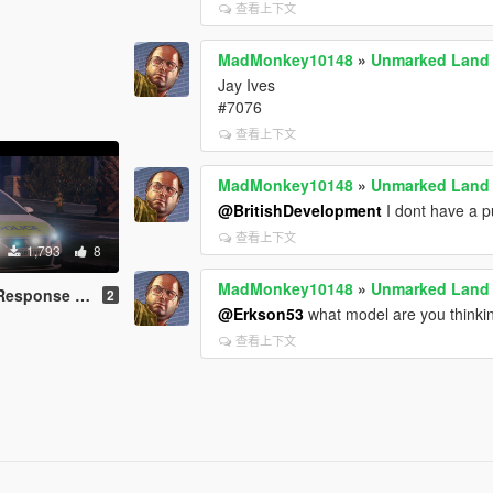
查看上下文
MadMonkey10148
»
Unmarked Land 
Jay Ives
#7076
查看上下文
MadMonkey10148
»
Unmarked Land 
@BritishDevelopment
I dont have a p
查看上下文
1,793
8
MadMonkey10148
»
Unmarked Land 
se Car [ELS]
2
@Erkson53
what model are you thinkin
查看上下文