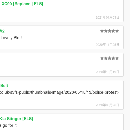
o XC90 [Replace | ELS]
2021年01月03日
 V2
 Lovely Bin!!
2020年11月25日
2020年10月19日
 Belt
.co.uk/s3fs-public/thumbnails/image/2020/05/18/13/police-protest-
2020年09月26日
ia Stinger [ELS]
 go for it