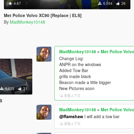
4.67
6,554
26
Met Police Volvo XC90 [Replace | ELS]
By
MadMonkey10148
MadMonkey10148
»
Met Police Volv
Change Log:
ANPR on the windows
Added Tow Bar
grills made black
Beacon made a little bigger
New Pictures soon
5,029
31
查看上下文
S
MadMonkey10148
»
Met Police Volv
@Ramshaw
I will add a tow bar
查看上下文