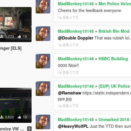
MadMonkey10148
»
Met Police Volv
Cheers for the feedback everyone
查看上下文
MadMonkey10148
»
British Bin Mod
1,773
19
@Double Doppler
That was rubish lol.
查看上下文
inger [ELS]
MadMonkey10148
»
HSBC Building
0000 Nice!!
查看上下文
MadMonkey10148
»
(EUP) UK Police
@Ramshaw
https://static.independent
ppe.jpg
查看上下文
3,620
13
MadMonkey10148
»
Unmarked 2018 K
@HeavyWolfPL
Just the YTD then sure
esponse team [ELS]
2