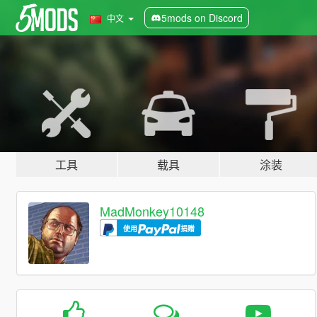
5mods on Discord
中文
工具
载具
涂装
MadMonkey10148
使用
捐赠