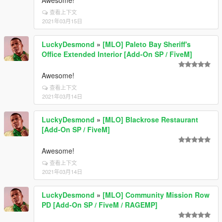
Awesome!
查看上下文
2021年03月15日
LuckyDesmond
»
[MLO] Paleto Bay Sheriff's
Office Extended Interior [Add-On SP / FiveM]
Awesome!
查看上下文
2021年03月14日
LuckyDesmond
»
[MLO] Blackrose Restaurant
[Add-On SP / FiveM]
Awesome!
查看上下文
2021年03月14日
LuckyDesmond
»
[MLO] Community Mission Row
PD [Add-On SP / FiveM / RAGEMP]