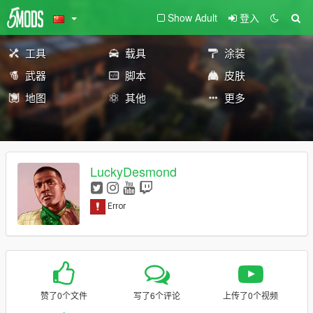
Show Adult
登入
工具
载具
涂装
武器
脚本
皮肤
地图
其他
更多
LuckyDesmond
赞了0个文件
写了6个评论
上传了0个视频