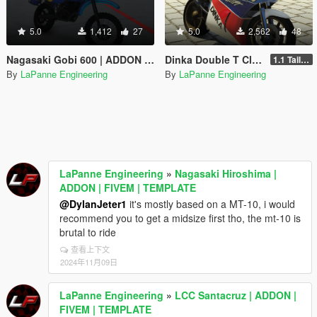
5.0
1,412
27
5.0
2,562
48
Nagasaki Gobi 600 | ADDON | FIVEM | TEMPLATE
Dinka Double T Classic | ADDON | FIVEM | TEMPLATE
1.1 Taillight fix
By
LaPanne Engineering
By
LaPanne Engineering
LaPanne Engineering
»
Nagasaki Hiroshima |
ADDON | FIVEM | TEMPLATE
@DylanJeter1
it's mostly based on a MT-10, i would
recommend you to get a midsize first tho, the mt-10 is
brutal to ride
查看上下文
2024年11月09日
LaPanne Engineering
»
LCC Santacruz | ADDON |
FIVEM | TEMPLATE