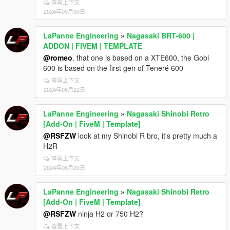
查看上下文
2024年09月30日
LaPanne Engineering
»
Nagasaki BRT-600 |
ADDON | FIVEM | TEMPLATE
@romeo
. that one is based on a XTE600, the Gobi
600 is based on the first gen of Teneré 600
查看上下文
2024年08月22日
LaPanne Engineering
»
Nagasaki Shinobi Retro
[Add-On | FiveM | Template]
@RSFZW
look at my Shinobi R bro, it's pretty much a
H2R
查看上下文
2024年08月20日
LaPanne Engineering
»
Nagasaki Shinobi Retro
[Add-On | FiveM | Template]
@RSFZW
ninja H2 or 750 H2?
查看上下文