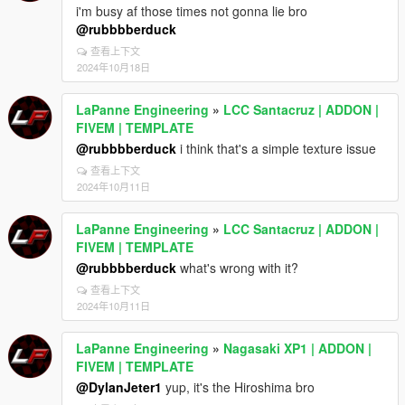
i'm busy af those times not gonna lie bro
@rubbbberduck
查看上下文
2024年10月18日
LaPanne Engineering
»
LCC Santacruz | ADDON |
FIVEM | TEMPLATE
@rubbbberduck
i think that's a simple texture issue
查看上下文
2024年10月11日
LaPanne Engineering
»
LCC Santacruz | ADDON |
FIVEM | TEMPLATE
@rubbbberduck
what's wrong with it?
查看上下文
2024年10月11日
LaPanne Engineering
»
Nagasaki XP1 | ADDON |
FIVEM | TEMPLATE
@DylanJeter1
yup, it's the Hiroshima bro