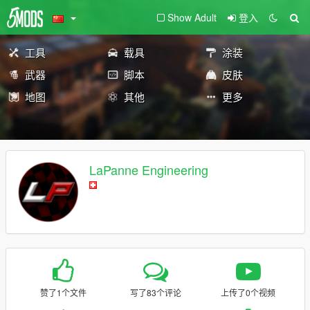
Show Adult
登入
工具
载具
涂装
武器
脚本
皮肤
地图
其他
更多
LaPanne Engineering
赞了1个文件
写了83个评论
上传了0个视频