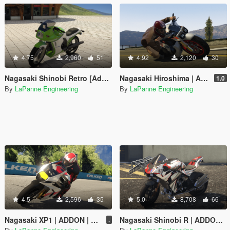
4.75
2,960
51
4.92
2,120
30
Nagasaki Shinobi Retro [Add-On | FiveM | Template]
Nagasaki Hiroshima | ADDON | FIVEM | TEMPLATE
1.0
By
LaPanne Engineering
By
LaPanne Engineering
4.5
2,596
35
5.0
8,708
66
Nagasaki XP1 | ADDON | FIVEM | TEMPLATE
Nagasaki Shinobi R | ADDON | FIVEM | TEMPLATE
.