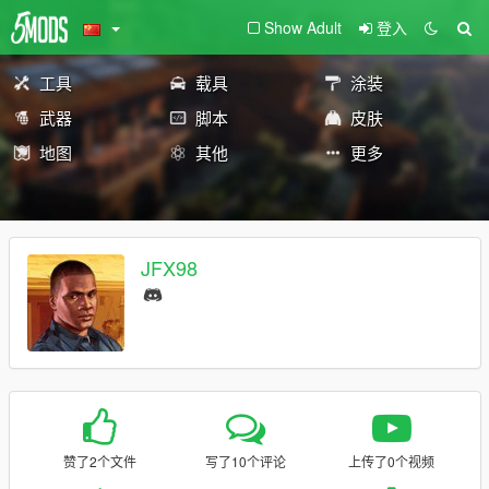
Show Adult
登入
工具
载具
涂装
武器
脚本
皮肤
地图
其他
更多
JFX98
赞了2个文件
写了10个评论
上传了0个视频