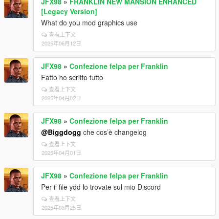
JFX98
»
FRANKLIN NEW MANSION ENHANCED
[Legacy Version]
What do you mod graphics use
查看上下文
2025年06月12日
JFX98
»
Confezione felpa per Franklin
Fatto ho scritto tutto
查看上下文
2025年04月02日
JFX98
»
Confezione felpa per Franklin
@Biggdogg
che cos’è changelog
查看上下文
2025年04月01日
JFX98
»
Confezione felpa per Franklin
Per il file ydd lo trovate sul mio Discord
查看上下文
2025年03月25日