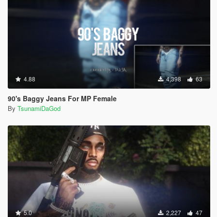
4.88
4,398
63
90's Baggy Jeans For MP Female
By
TsunamiDaGod
5.0
2,227
47