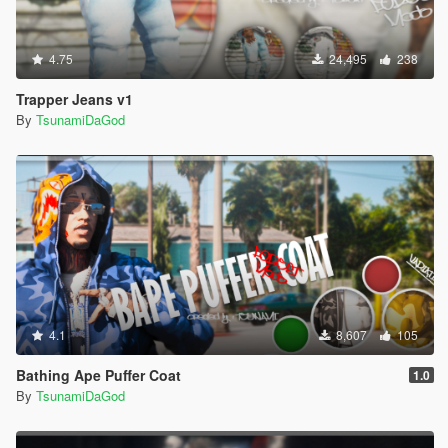
4.75
24,495
238
Trapper Jeans v1
By
TsunamiDaGod
4.1
8,607
105
Bathing Ape Puffer Coat
1.0
By
TsunamiDaGod