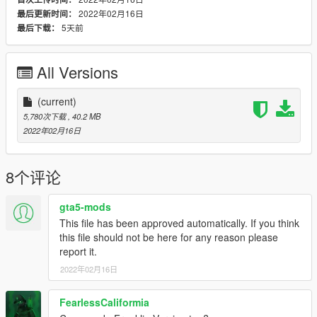
2022年02月16日
最后更新时间：
5天前
最后下载：
All Versions
(current)
5,780次下载
, 40.2 MB
2022年02月16日
8个评论
gta5-mods
This file has been approved automatically. If you think
this file should not be here for any reason please
report it.
2022年02月16日
FearlessCaliformia