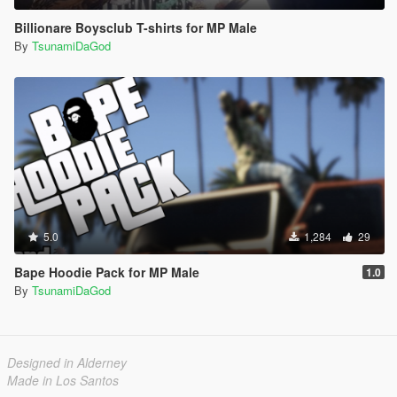
Billionare Boysclub T-shirts for MP Male
By
TsunamiDaGod
5.0
1,284
29
Bape Hoodie Pack for MP Male
1.0
By
TsunamiDaGod
Designed in Alderney
Made in Los Santos