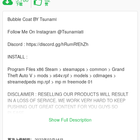
下载
赞
Bubble Coat BY Tsunami
Follow Me On Instagram @Tsunamiati
Discord : https://discord.gg/hRumRfEhZh
INSTALL :
Program Files x86 Steam > steamapps > common > Grand
Theft Auto V > mods > x64v.rpf > models > cdimages >
streamedpeds mp.rpf > mp m freemode 01
DISCLAIMER : RESELLING OUR PRODUCTS WILL RESULT
IN A LOSS OF SERVICE. WE WORK VERY HARD TO KEEP
PUSHING OUT GREAT CONTENT FOR YOU GUYS SO
PLEASE
GIVE US THE RESPECT AND NOT RESELL OUR PRODUCTS
Show Full Description
!
2022年02月16日
首次上传时间：