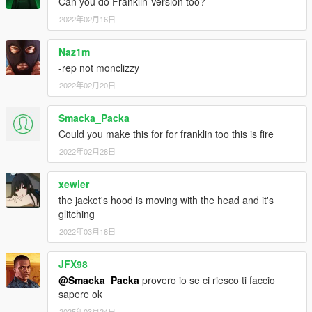
Can you do Franklin Version too?
2022年02月16日
Naz1m
-rep not monclizzy
2022年02月20日
Smacka_Packa
Could you make this for for franklin too this is fire
2022年02月28日
xewier
the jacket's hood is moving with the head and it's
glitching
2022年03月18日
JFX98
@Smacka_Packa
provero io se ci riesco ti faccio
sapere ok
2025年03月24日