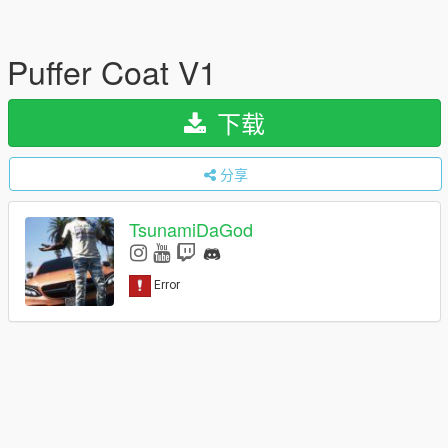
Puffer Coat V1
下载
分享
TsunamiDaGod