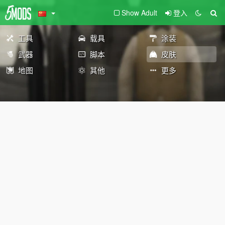
Show Adult
登入
工具
载具
涂装
武器
脚本
皮肤
地图
其他
更多